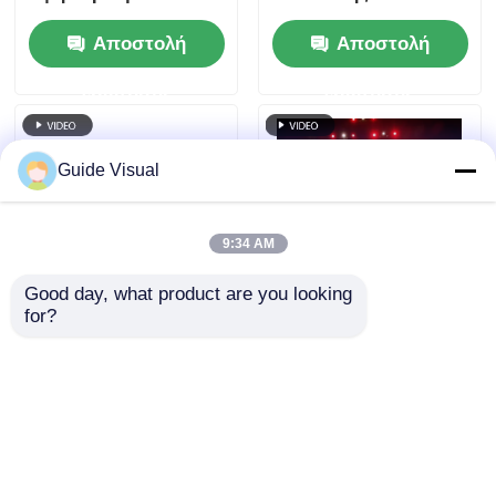
ανανέωσης 7680Hz
εξωτερικού χώρου με
Αποστολή
Αποστολή
και διπλή ισχύ και
ρυθμό ανανέωσης
υποστήριξη σήματος
7680 Hz και
ερώτησης
ερώτησης
για εκδηλώσεις
αδιάβροχη IP65 για
σκηνής
οθόνη τοίχου βίντεο
HD
Guide Visual
9:34 AM
Good day, what product are you looking 
for?
7680Hz ανανεωτικό
Οδηγός Visual GS
ρυθμό IP65
Series P4.81 Οθόνη
Αδιάβροχο LED
LED ενοικίασης
τοίχος βίντεο με
εξωτερικού χώρου
Αποστολή
Αποστολή
υδραργυρωμένο
για ενοικίαση
ντουλάπι αλουμινίου
εισαγωγικού
ερώτησης
ερώτησης
για επαγγελματικές
επιπέδου, 5000nit