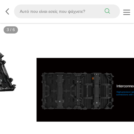
3
/
6