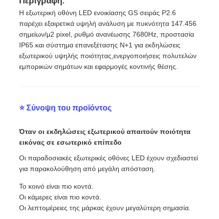
Περιγραφή:
Η εξωτερική οθόνη LED ενοικίασης GS σειράς P2.6
παρέχει εξαιρετικά υψηλή ανάλυση με πυκνότητα 147.456
Εκπομπή VR
σημείων/μ2 pixel, ρυθμό ανανέωσης 7680Hz, προστασία
IP65 και σύστημα επανεξέτασης N+1 για εκδηλώσεις
εξωτερικού υψηλής ποιότητας,ενεργοποιήσεις πολυτελών
Σχετικά με εμάς
εμπορικών σημάτων και εφαρμογές κοντινής θέσης.
Ξενάγηση στο Εργοστάσιο
⭐ Σύνοψη του προϊόντος
Ποιοτικός έλεγχος
Όταν οι εκδηλώσεις εξωτερικού απαιτούν ποιότητα
εικόνας σε εσωτερικό επίπεδο
Επικοινωνήστε μαζί μας
Οι παραδοσιακές εξωτερικές οθόνες LED έχουν σχεδιαστεί
για παρακολούθηση από μεγάλη απόσταση.
Ειδήσεις
Το κοινό είναι πιο κοντά.
Οι κάμερες είναι πιο κοντά.
Οι λεπτομέρειες της μάρκας έχουν μεγαλύτερη σημασία.
Υποθέσεις