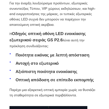
Για την έναρξη λουξούρισμα προϊόντων, εξωτερικές
συνεντεύξεις Τύπου, VIP χώρους εκδηλώσεων, και high-
Ζητήστε μια προσφορά
end ενεργοποιήσεις της μάρκας, οι τυπικές εξωτερικές
οθόνες LED συχνά δεν μπορούν να παρέχουν την
απαιτούμενη οπτική ακρίβεια.
Οθόνη LED Video Wall
Οδηγός οπτική οθόνη LED ενοικίασης
Η
εξωτερικού σειράς GS P2.6
λύνει αυτή την
οθόνη οθόνης LED
πρόκληση συνδυάζοντας:
Ποιότητα εικόνας με λεπτή απόσταση
Οθόνη των οδηγήσεων συναυλίας
Αντοχή στο εξωτερικό
Αξιόπιστη ποιότητα ενοικίασης
Ενοικίαση οθόνης LED σκηνής
Οπτική απόδοση σε επίπεδο εκπομπής
Cob LED Video Wall
Παρέχει μια εξαιρετική οπτική εμπειρία χωρίς να θυσιάζει
τη σταθερότητα σε εξωτερικά περιβάλλοντα.
Διαφανής οθόνη LED