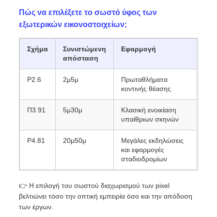
Πώς να επιλέξετε το σωστό ύφος των
εξωτερικών εικονοστοιχείων;
Σχήμα
Συνιστώμενη
Εφαρμογή
απόσταση
P2.6
2μ5μ
Πρωταθλήματα
κοντινής θέασης
Π3.91
5μ30μ
Κλασική ενοικίαση
υπαίθριων σκηνών
P4.81
20μ50μ
Μεγάλες εκδηλώσεις
και εφαρμογές
σταδιοδρομίων
👉 Η επιλογή του σωστού διαχωρισμού των pixel
βελτιώνει τόσο την οπτική εμπειρία όσο και την απόδοση
των έργων.