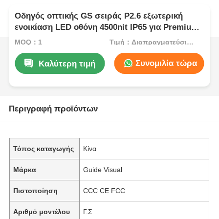
Οδηγός οπτικής GS σειράς P2.6 εξωτερική
ενοικίαση LED οθόνη 4500nit IP65 για Premium
εξωτερική σκηνή, 7680Hz CE
MOQ：1
Τιμή：Διαπραγματεύσιμος
Συνομιλία τώρα
Καλύτερη τιμή
Περιγραφή προϊόντων
Τόπος καταγωγής
Κίνα
Μάρκα
Guide Visual
Πιστοποίηση
CCC CE FCC
Αριθμό μοντέλου
Γ.Σ