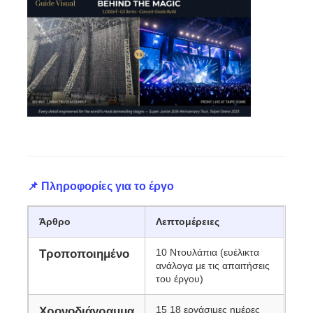
Εικόνα LED SMD
Εξωτερικό πίνακα οθόνης LED
Υπαίθριος πίνακας led
📌 Πληροφορίες για το έργο
Άρθρο
Λεπτομέρειες
10 Ντουλάπια (ευέλικτα
Τροποποιημένο
ανάλογα με τις απαιτήσεις
του έργου)
15 18 εργάσιμες ημέρες
Χρονοδιάγραμμα