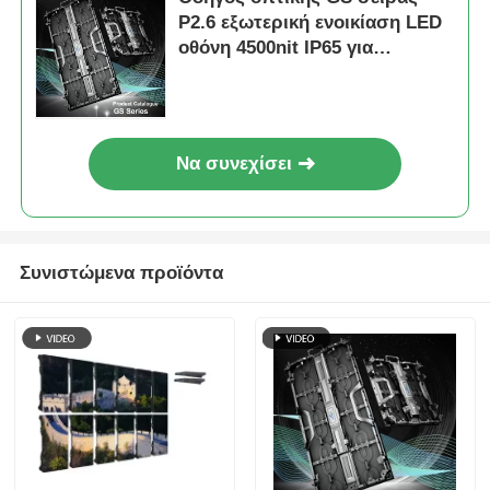
P2.6 εξωτερική ενοικίαση LED
οθόνη 4500nit IP65 για
Premium εξωτερική σκηνή,
7680Hz CE
Να συνεχίσει
Συνιστώμενα προϊόντα