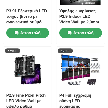
P3.91 Εξωτερικό LED
Υψηλής ευκρίνειας
τοίχος βίντεο με
P2.9 Indoor LED
ανανεωτικό ρυθμό
Video Wall με 2,9mm
7680Hz, πλήρη
Pixel Pitch 3840 Hz
Αποστολή
Αποστολή
έγχρωμη οθόνη και
Refresh Rate και
προστασία IP65 για
4500cd/sqm
ερώτησης
ερώτησης
συναυλίες και
φωτεινότητα
εκδηλώσεις σκηνής
P2.9 Fine Pixel Pitch
P4 Full έγχρωμη
LED Video Wall με
οθόνη LED
υψηλό ρυθμό
ενοικίασης