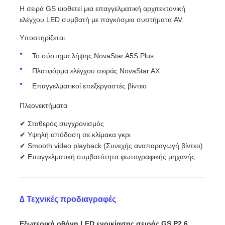
Η σειρά GS υιοθετεί μια επαγγελματική αρχιτεκτονική
ελέγχου LED συμβατή με παγκόσμια συστήματα AV.
Υποστηρίζεται:
Το σύστημα λήψης NovaStar A5S Plus
Πλατφόρμα ελέγχου σειράς NovaStar AX
Επαγγελματικοί επεξεργαστές βίντεο
Πλεονεκτήματα
✔ Σταθερός συγχρονισμός
✔ Υψηλή απόδοση σε κλίμακα γκρι
✔ Smooth video playback (Συνεχής αναπαραγωγή βίντεο)
✔ Επαγγελματική συμβατότητα φωτογραφικής μηχανής
∆ Τεχνικές προδιαγραφές
Εξωτερική οθόνη LED ενοικίασης σειράς GS P2.6