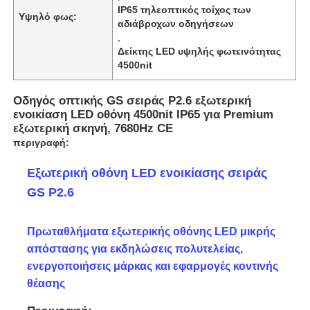
IP65 τηλεοπτικός τοίχος των
Υψηλό φως:
αδιάβροχων οδηγήσεων
,
Δείκτης LED υψηλής φωτεινότητας
4500nit
Οδηγός οπτικής GS σειράς P2.6 εξωτερική
ενοικίαση LED οθόνη 4500nit IP65 για Premium
εξωτερική σκηνή, 7680Hz CE
περιγραφή:
Εξωτερική οθόνη LED ενοικίασης σειράς
GS P2.6
Αρχική
Πρωταθλήματα εξωτερικής οθόνης LED μικρής
απόστασης για εκδηλώσεις πολυτελείας,
Προϊόντα
ενεργοποιήσεις μάρκας και εφαρμογές κοντινής
θέασης
Βίντεο