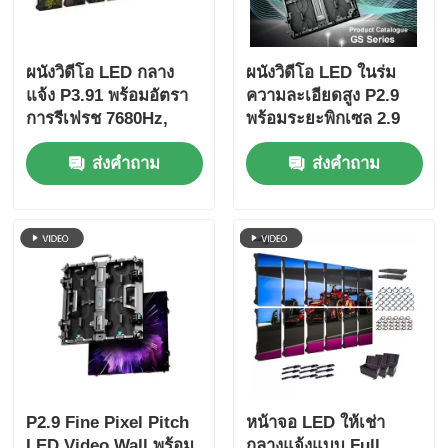
ผนังวิดีโอ LED กลาง
ผนังวิดีโอ LED ในร่ม
แจ้ง P3.91 พร้อมอัตรา
ความละเอียดสูง P2.9
การรีเฟรช 7680Hz,
พร้อมระยะพิกเซล 2.9
จอแสดงผลสีเต็มรูปแบบ
มม. อัตราการรีเฟรช
ส่งคำถาม
ส่งคำถาม
และการป้องกัน IP65
3840 Hz และความสว่าง
สำหรับคอนเสิร์ตและ
4500cd / ตร.ม.
กิจกรรมบนเวที
P2.9 Fine Pixel Pitch
หน้าจอ LED ให้เช่า
LED Video Wall พร้อม
กลางแจ้งแบบ Full