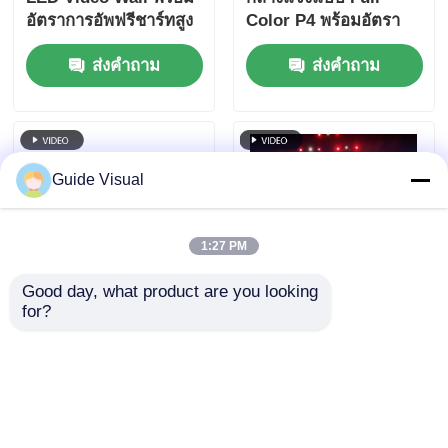
อัตราการอัพฟรีชาร์ทสูง
Color P4 พร้อมอัตรา
7680Hz และการรองรับ
การรีเฟรช 7680Hz และ
ส่งคำถาม
ส่งคำถาม
พลังงานและสัญญาณ
กันน้ำ IP65 สำหรับ
แบบสองแบบสําหรับ
จอแสดงผล HD Video
เหตุการณ์ในเวที
Wall
Guide Visual
1:27 PM
Good day, what product are you looking 
for?
อัตราการรีเฟรช
คู่มือภาพยนตร์ GS ซีรีส์
7680Hz ผนังวิดีโอ LED
P4.81 ภายนอก เช่าจอ
กันน้ำ IP65 พร้อมตู้อลูมิ
LED สําหรับการเช่า
เนียมหล่อสำหรับงาน
ระดับการเริ่มต้น,
ส่งคำถาม
ส่งคำถาม
ระดับมืออาชีพ
5000nit IP65 7680Hz
CE