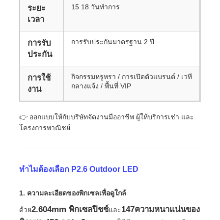
15 18 วันทําการ
ระยะ
เวลา
หน้าจอ LED SMD
การรับประกันมาตรฐาน 2 ปี
การรับ
ประกัน
บอร์ดจอ LED นอก
กิจกรรมหรูหรา / การเปิดตัวแบรนด์ / เวที
การใช้
ป้ายโฆษณากลางแจ้ง
กลางแจ้ง / พื้นที่ VIP
งาน
👉 ออกแบบให้กับบริษัทจัดงานมืออาชีพ ผู้ให้บริการเช่า และ
โครงการพาณิชย์
ทําไมต้องเลือก P2.6 Outdoor LED
1. ความละเอียดของพิกเซลเพื่อดูใกล้
2.604mm พิกเซลปิชช์
147ความหนาแน่นของ
ด้วย
และ