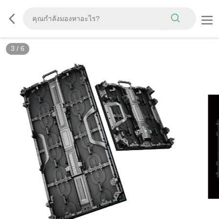
3
/
6