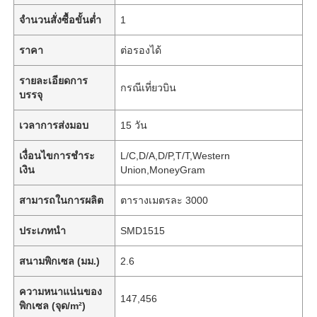
จำนวนสั่งซื้อขั้นต่ำ
1
ราคา
ต่อรองได้
รายละเอียดการ
กรณีเที่ยวบิน
บรรจุ
เวลาการส่งมอบ
15 วัน
เงื่อนไขการชำระ
L/C,D/A,D/P,T/T,Western
เงิน
Union,MoneyGram
สามารถในการผลิต
ตารางเมตรละ 3000
ประเภทนำ
SMD1515
สนามพิกเซล (มม.)
2.6
ความหนาแน่นของ
147,456
พิกเซล (จุด/m²)