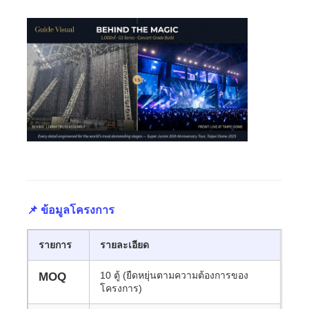
ขอทุน
จอแสดงผล LED ผนังวิดีโอ
หน้าจอแสดงผล LED
หน้าจอแสดงคอนเสิร์ต
📌 ข้อมูลโครงการ
ให้เช่าจอ LED
รายการ
รายละเอียด
ผนังวิดีโอ LED COB
10 ตู้ (ยืดหยุ่นตามความต้องการของ
MOQ
โครงการ)
จอแสดงผล LED โปร่งใส