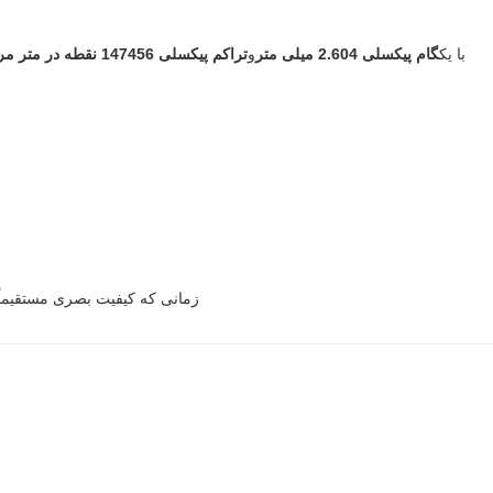
با یک
گام پیکسلی 2.604 میلی متر
و
تراکم پیکسلی 147456 نقطه در متر مربع
زمانی که کیفیت بصری مستقیماً ب