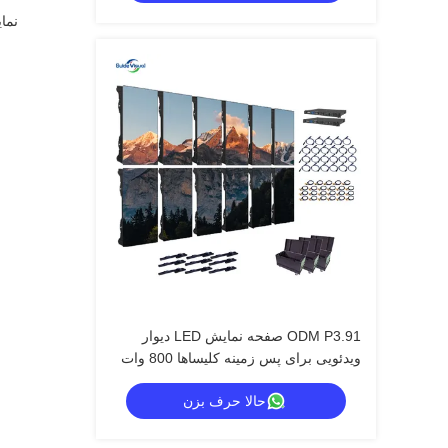
ODM P3.91 صفحه نمایش LED دیوار
ویدئویی برای پس زمینه کلیساها 800 وات
حالا حرف بزن