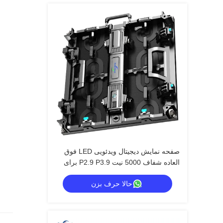
صفحه نمایش دیجیتال ویدئویی LED فوق
العاده شفاف 5000 نیت P2.9 P3.9 برای
مراکز خرید
حالا حرف بزن