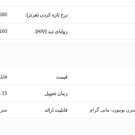
680
نرخ تازه کردن (هرتز):
0/160
زوایای دید (H/V):
قابل
قیمت
15 روز
زمان تحویل
متری 0
قابلیت ارائه