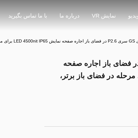
یدیو
نمایش VR
درباره ما
با ما تماس بگیرید
7680 هرتز CE
نمای بصری GS سری P2.6 در فضای باز اجاره صفحه
LED 4500nit I برای مرحله در فضای باز برتر،