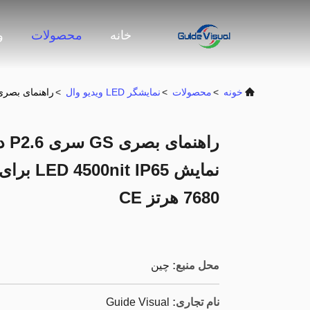
خانه
محصولات
و
خونه
>
محصولات
>
نمایشگر LED ویدیو وال
>
راهنمای بصری GS سری P2.6 در فضای باز اجاره صفحه نمایش LED 4500nit IP65 برای مرحله در فضای باز برتر، 
راه
نمایش P65
7680 هرتز CE
محل منبع:
چین
نام تجاری:
Guide Visual