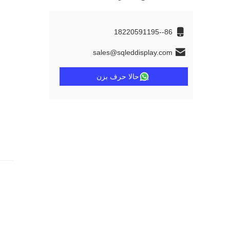
86--18220591195
sales@sqleddisplay.com
حالا حرف بزن