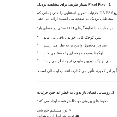
1. Pixel Pixel بسیار ظریف برای مشاهده نزدیک
GS P2.6 جزئیات تصویر استثنایی را حتی زمانی که
مخاطبان نزدیک به صفحه می ایستند ارائه می دهد.
در مقایسه با نمایشگرهای LED سنتی در فضای باز:
متن کوچک قابل خواندن باقی می ماند
تصاویر محصول واضح تر به نظر می رسند
لوگوها وضوح حرفه ای را حفظ می کنند
نمای نزدیک دوربین طبیعی تر به نظر می رسد
ر ادراک برند تأثیر می گذارد، انتخاب ایده آلی است.
2. روشنایی فضای باز بدون به خطر انداختن جزئیات
محیط های بیرونی دو چالش عمده ایجاد می کند:
☀ نور مستقیم خورشید
🌧 تغییر شرایط آب و هوایی