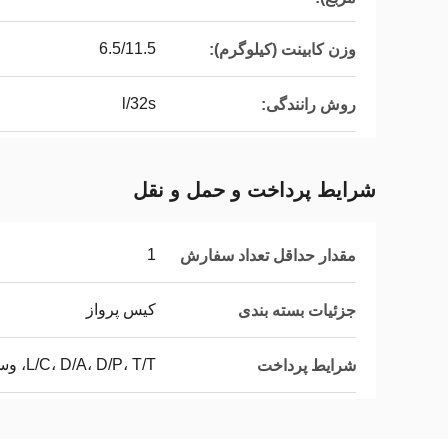
6.5/11.5
وزن کابینت (کیلوگرم):
l/32s
روش رانندگی:
شرایط پرداخت و حمل و نقل
1
مقدار حداقل تعداد سفارش
کیس پرواز
جزئیات بسته بندی
L/C، D/A، D/P، T/T، وسترن یونیون، مانی گرام
شرایط پرداخت