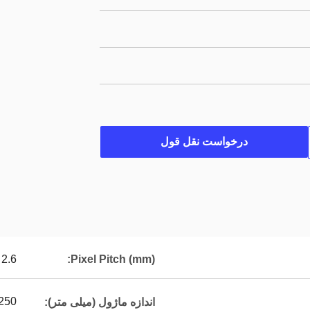
درخواست نقل قول
2.6
Pixel Pitch (mm):
250*250
اندازه ماژول (میلی متر):