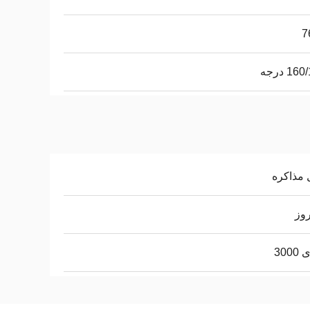
7
16 درجه
 مذاکره
300