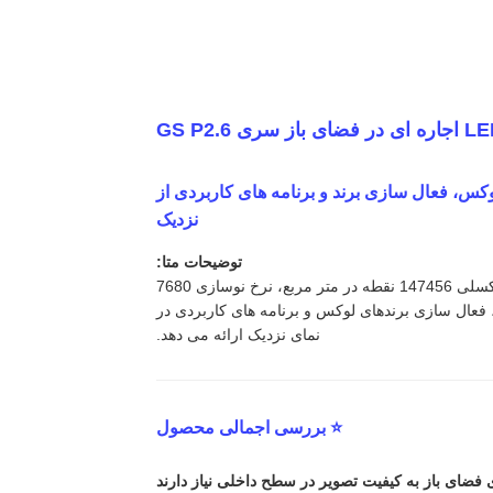
یمیوم Fine-Pitch برای رویدادهای لوکس، فعال سازی برند و برنامه های کاربردی از
نزدیک
توضیحات متا:
نمایشگر LED اجاره ای فضای باز سری GS P2.6 وضوح فوق العاده بالا با تراکم پیکسلی 147456 نقطه در متر مربع، نرخ نوسازی 7680
دهای ممتاز در فضای باز، فعال سازی برندهای لوکس و برنامه های کاربردی در
نمای نزدیک ارائه می دهد.
⭐ بررسی اجمالی محصول
 فضای باز به کیفیت تصویر در سطح داخلی نیاز دارند