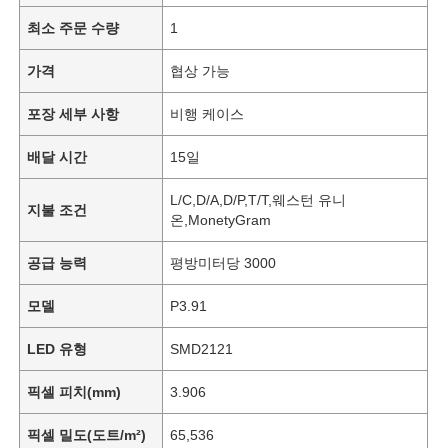
최소 주문 수량
1
가격
협상 가능
포장 세부 사항
비행 케이스
배달 시간
15일
L/C,D/A,D/P,T/T,웨스턴 유니
지불 조건
온,MonetyGram
공급 능력
평방미터당 3000
모델
P3.91
LED 유형
SMD2121
픽셀 피치(mm)
3.906
픽셀 밀도(도트/m²)
65,536