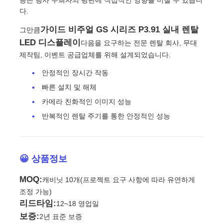
다.
VR 쇼
가이드 비주얼 GS 시리즈 P3.91 실내 렌탈
그만큼
LED 디스플레이
다음을 요구하는 전문 렌탈 회사, 무대
제작팀, 이벤트 공급업체를 위해 설계되었습니다.
회사 소개
안정적인 장시간 작동
빠른 설치 및 해체
공장 견학
카메라 친화적인 이미지 성능
반복적인 렌탈 주기를 통한 안정적인 성능
품질 관리
문의하기
😀 상품정보
MOQ:
캐비닛 10개(프로젝트 요구 사항에 따라 유연하게
뉴스
조정 가능)
리드타임:
12~18 영업일
보증:
2년 표준 보증
사례