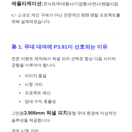
애플리케이션:
콘서트/무대행사/기업행사/전시/렌탈사업
👉 소규모 개인 구매가 아닌 전문적인 B2B 렌탈 프로젝트를
견적 요청
위해 설계되었습니다.
LED 비디오 월 디스플레이
🎤 1. 무대 대여에 P3.91이 선호되는 이유
LED 디스플레이 화면
전문 이벤트 제작에서 픽셀 피치 선택은 항상 다음 사이의
균형을 이루어야 합니다.
연주회는 스크린을 이끌었습니다
이미지 품질
시청 거리
스테이지 LED 화면 임대
프로젝트 예산
임대 수익 효율성
COB LED 비디오 월
3.906mm 픽셀 피치
그만큼
중형 무대 환경에 이상적인
솔루션을 제공합니다.
투명한 LED 디스플레이
권장 시청 거리: