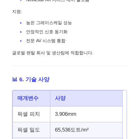
지원:
높은 그레이스케일 성능
안정적인 신호 동기화
전문 AV ​​시스템 통합
글로벌 렌탈 회사 및 생산팀에 적합합니다.
📊 6. 기술 사양
매개변수
사양
픽셀 피치
3.906mm
픽셀 밀도
65,536도트/m²