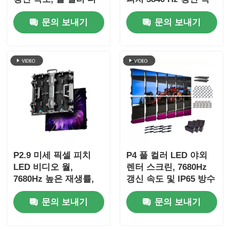
스플레이 및 IP65 보호
도 및 4500cd/sqm 밝
문의 보내기
문의 보내기
기
P2.9 미세 픽셀 피치
P4 풀 컬러 LED 야외
LED 비디오 월,
렌터 스크린, 7680Hz
7680Hz 높은 재생률,
갱신 속도 및 IP65 방수
무대 이벤트용 듀얼 전
HD 비디오 벽 화면
문의 보내기
문의 보내기
원 및 신호 백업