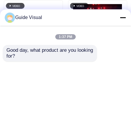
Guide Visual
1:37 PM
Good day, what product are you looking 
for?
7680Hz 갱신 속도 IP65
가이드 비주얼 GS 시리
프로페셔널 이벤트용
즈 P4.81 야외 렌터
다이 캐스트 알루미늄
LED 디스플레이 엔트
캐비닛과 함께 방수
리 레벨 렌터, 5000nit
문의 보내기
문의 보내기
LED 비디오 벽
IP65 7680Hz CE
홈
사이트맵
연락처
Desktop Site
사이트맵
개인 정보 정책