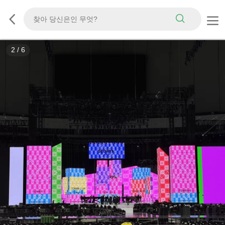
3
/
6