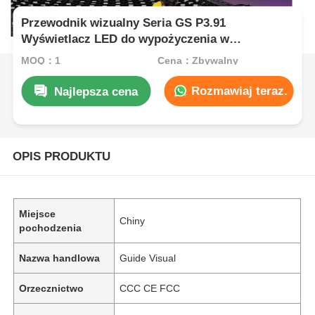
Przewodnik wizualny Seria GS P3.91
Wyświetlacz LED do wypożyczenia w
pomieszczeniach na potrzeby wydarzeń na
MOQ：1
Cena：Zbywalny
scenie koncertowej, podwójna kopia zapasowa
7680 Hz, szybka blokada
Rozmawiaj teraz.
Najlepsza cena
OPIS PRODUKTU
Miejsce
Chiny
pochodzenia
Nazwa handlowa
Guide Visual
Orzecznictwo
CCC CE FCC