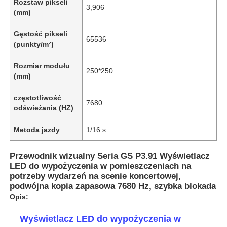
Rozstaw pikseli
3,906
(mm)
Gęstość pikseli
65536
(punkty/m²)
Rozmiar modułu
250*250
(mm)
częstotliwość
7680
odświeżania (HZ)
Metoda jazdy
1/16 s
Przewodnik wizualny Seria GS P3.91 Wyświetlacz
LED do wypożyczenia w pomieszczeniach na
potrzeby wydarzeń na scenie koncertowej,
podwójna kopia zapasowa 7680 Hz, szybka blokada
Opis:
Wyświetlacz LED do wypożyczenia w