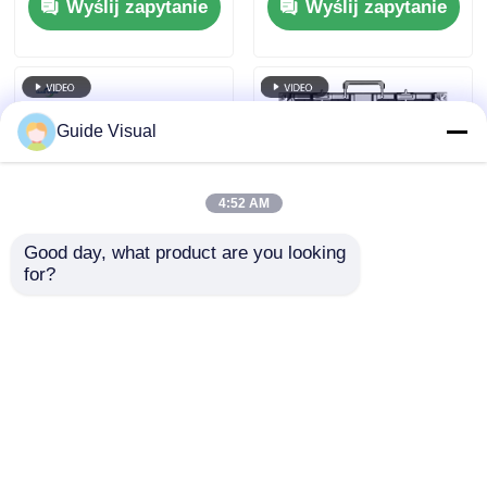
Wyślij zapytanie
Wyślij zapytanie
konferencji
zewnątrz 5000nit IP65
wystawienniczej,
dla festiwalu
7680Hz Bez czarnego
muzycznego, 7680Hz
ekranu CE
podwójne zapasowe
Guide Visual
4:52 AM
Good day, what product are you looking 
for?
Przewodnik wizualny
Przewodnik wizualny
GS serii P2.97
GS serii P4.81
Wynajem w
Wypożyczalny
pomieszczeniach LED
wyświetlacz LED
Wyślij zapytanie
Wyślij zapytanie
wyświetlacz dla
5000nit IP65 dla
imprez wystawowych,
billboardu, 7680Hz
7680Hz bez czarnego
podwójne zapasowe
ekranu CE
Dom
O nas
Skontaktuj się z nami
Desktop Site