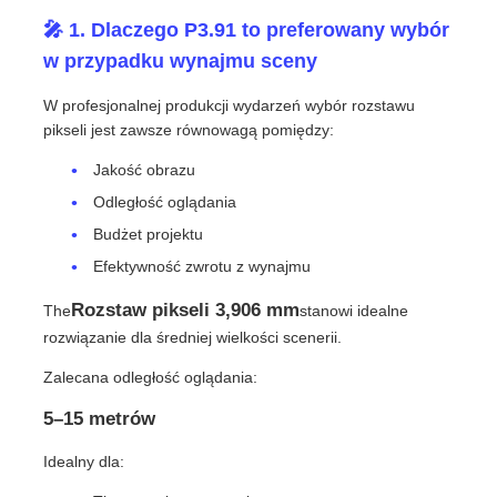
🎤 1. Dlaczego P3.91 to preferowany wybór
Ekran LED SMD
w przypadku wynajmu sceny
W profesjonalnej produkcji wydarzeń wybór rozstawu
Płyty wyświetleniowe LED zewnętrzne
pikseli jest zawsze równowagą pomiędzy:
Jakość obrazu
Zewnętrzny billboard ledowy
Odległość oglądania
Budżet projektu
Efektywność zwrotu z wynajmu
Rozstaw pikseli 3,906 mm
The
stanowi idealne
rozwiązanie dla średniej wielkości scenerii.
Zalecana odległość oglądania:
5–15 metrów
Idealny dla: