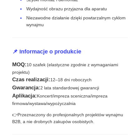
Wydajność obrazu przyjazna dla aparatu
Poproś o wycenę
Niezawodne działanie dzięki powtarzalnym cyklom
wynajmu
Wyświetlacz LED do ściany wideo
📌 Informacje o produkcie
Ekran wyświetlacza LED
MOQ:
10 szafek (elastyczne zgodnie z wymaganiami
projektu)
ekran LED na koncerty
Czas realizacji:
12–18 dni roboczych
Gwarancja:
2 lata standardowej gwarancji
Aplikacja:
Wynajem ekranów LED
Koncert/impreza sceniczna/impreza
firmowa/wystawa/wypożyczalnia
👉Przeznaczony do profesjonalnych projektów wynajmu
Ściana wideo LED Cob
B2B, a nie drobnych zakupów osobistych.
Przezroczysty wyświetlacz LED