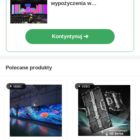
wypożyczenia w
pomieszczeniach na potrzeby
wydarzeń na scenie
koncertowej, podwójna kopia
zapasowa 7680 Hz, szybka
Kontyntynuj
blokada
Polecane produkty