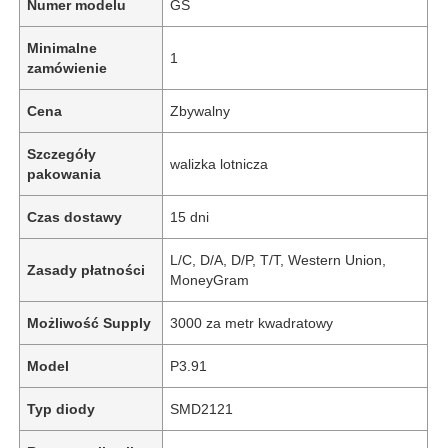
Numer modelu
GS
Minimalne
1
zamówienie
Cena
Zbywalny
Szczegóły
walizka lotnicza
pakowania
Czas dostawy
15 dni
L/C, D/A, D/P, T/T, Western Union,
Zasady płatności
MoneyGram
Możliwość Supply
3000 za metr kwadratowy
Model
P3.91
Typ diody
SMD2121