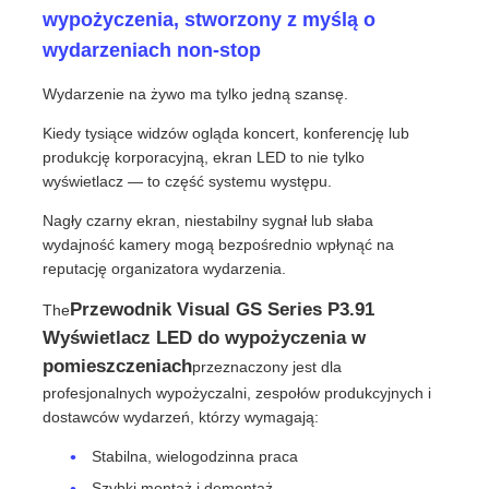
wypożyczenia, stworzony z myślą o
wydarzeniach non-stop
Pokaz VR
Wydarzenie na żywo ma tylko jedną szansę.
O nas
Kiedy tysiące widzów ogląda koncert, konferencję lub
produkcję korporacyjną, ekran LED to nie tylko
wyświetlacz — to część systemu występu.
Wycieczka po fabryce
Nagły czarny ekran, niestabilny sygnał lub słaba
wydajność kamery mogą bezpośrednio wpłynąć na
reputację organizatora wydarzenia.
Kontrola jakości
Przewodnik Visual GS Series P3.91
The
Wyświetlacz LED do wypożyczenia w
Skontaktuj się z nami
pomieszczeniach
przeznaczony jest dla
profesjonalnych wypożyczalni, zespołów produkcyjnych i
Nowości
dostawców wydarzeń, którzy wymagają:
Stabilna, wielogodzinna praca
Sprawy
Szybki montaż i demontaż