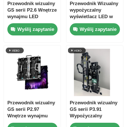
Przewodnik wizualny
Przewodnik Wizualny
GS serii P2.6 Wnętrze
wypożyczalny
wynajmu LED
wyświetlacz LED w
wyświetlacz dla
pomieszczeniach
Wyślij zapytanie
Wyślij zapytanie
kościoła konferencji,
wewnętrznych serii
7680Hz bez czarnego
GS P4.81 do dużych
ekranu CE
imprez, opłacalny
7680Hz CE
Przewodnik wizualny
Przewodnik wizualny
GS serii P2.97
GS serii P3.91
Wnętrze wynajmu
Wypożyczalny
LED wyświetlacz dla
wyświetlacz LED na