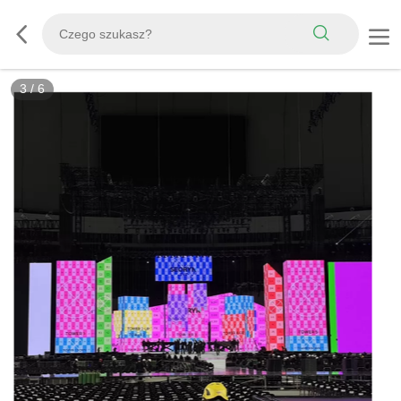
3
/
6