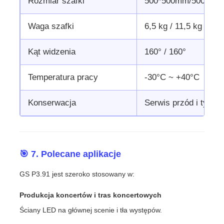
Rozmiar szafki
500*500mm/500*10
Waga szafki
6,5 kg / 11,5 kg
Kąt widzenia
160° / 160°
Temperatura pracy
-30°C ~ +40°C
Konserwacja
Serwis przód i tył
🎯 7. Polecane aplikacje
GS P3.91 jest szeroko stosowany w:
Produkcja koncertów i tras koncertowych
Ściany LED na głównej scenie i tła występów.