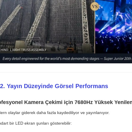
 2. Yayın Düzeyinde Görsel Performans
ofesyonel Kamera Çekimi için 7680Hz Yüksek Yenile
rn olaylar giderek daha fazla kaydediliyor ve yayınlanıyor.
dart bir LED ekran şunları gösterebilir: