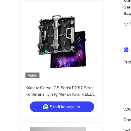
Kur
Gar
Baş
👉Kü
🎤
Prof
Video
Kılavuz Görsel GS Serisi P2.97 Sergi
Konferansı için İç Mekan Kiralık LED
Ekran, 7680Hz Siyah Ekran Yok CE
Şimdi konuşalım.
3,9
Öne
5–1