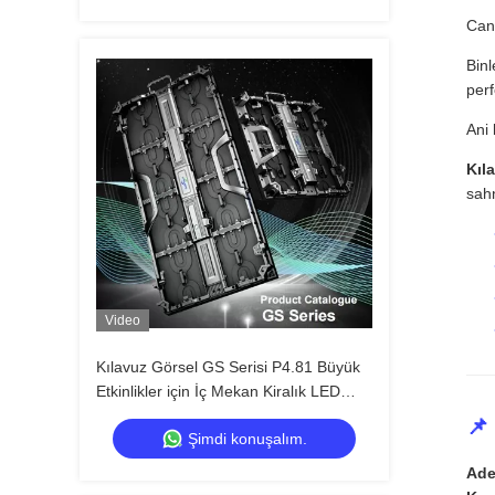
Canl
Binl
perf
Ani 
Kıl
sahn
Video
Kılavuz Görsel GS Serisi P4.81 Büyük
Etkinlikler için İç Mekan Kiralık LED
Ekran, Uygun Maliyetli 7680Hz CE
📌
Şimdi konuşalım.
Ade