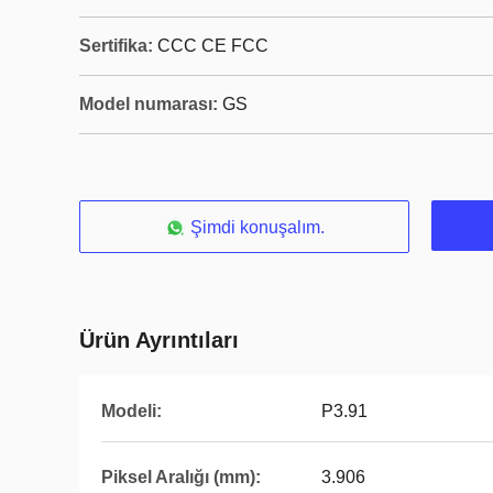
Sertifika:
CCC CE FCC
Model numarası:
GS
Şimdi konuşalım.
Ürün Ayrıntıları
Modeli:
P3.91
Piksel Aralığı (mm):
3.906