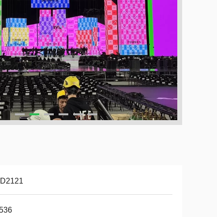
D2121
.536