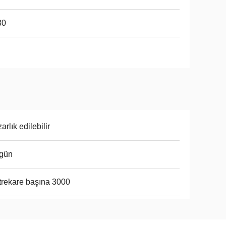
80
arlık edilebilir
 gün
rekare başına 3000