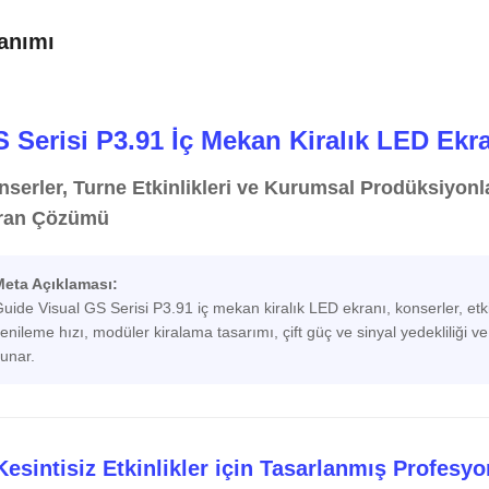
anımı
 Serisi P3.91 İç Mekan Kiralık LED Ekr
nserler, Turne Etkinlikleri ve Kurumsal Prodüksiyon
ran Çözümü
Meta Açıklaması:
uide Visual GS Serisi P3.91 iç mekan kiralık LED ekranı, konserler, etki
enileme hızı, modüler kiralama tasarımı, çift güç ve sinyal yedekliliği v
unar.
Kesintisiz Etkinlikler için Tasarlanmış Profesy