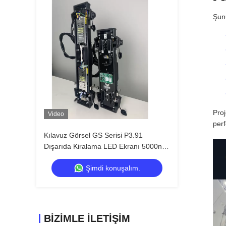
Şun
Proj
Video
per
Kılavuz Görsel GS Serisi P3.91
Dışarıda Kiralama LED Ekranı 5000nit
IP65 Müzik Festivali için, 7680Hz Çift
Şimdi konuşalım.
Yedekleme
BIZIMLE İLETIŞIM