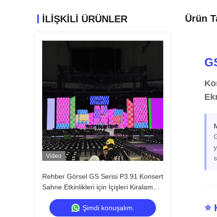
Ürün T
İLIŞKILI ÜRÜNLER
GS
Ko
Ek
G
y
Video
s
Rehber Görsel GS Serisi P3.91 Konsert
Sahne Etkinlikleri için İçişleri Kiralama
LED Ekranı, 7680Hz Çift Yedekleme
⭐ 
Şimdi konuşalım.
Hızlı Kilit