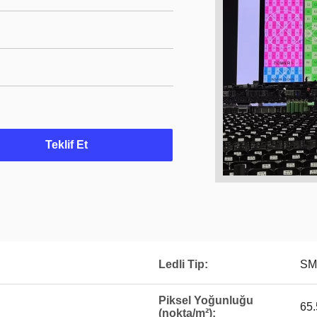
Teklif Et
Ledli Tip:
SM
Piksel Yoğunluğu
65
(nokta/m²):