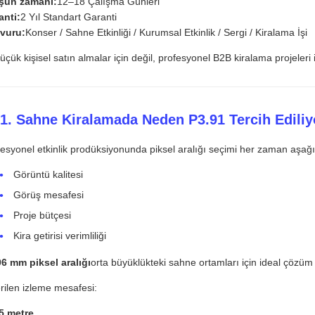
şun zamanı:
12–18 Çalışma Günleri
anti:
2 Yıl Standart Garanti
vuru:
Konser / Sahne Etkinliği / Kurumsal Etkinlik / Sergi / Kiralama İşi
çük kişisel satın almalar için değil, profesyonel B2B kiralama projeleri i
 1. Sahne Kiralamada Neden P3.91 Tercih Ediliy
esyonel etkinlik prodüksiyonunda piksel aralığı seçimi her zaman aşağı
Görüntü kalitesi
Görüş mesafesi
Proje bütçesi
Kira getirisi verimliliği
06 mm piksel aralığı
orta büyüklükteki sahne ortamları için ideal çözüm
rilen izleme mesafesi:
5 metre