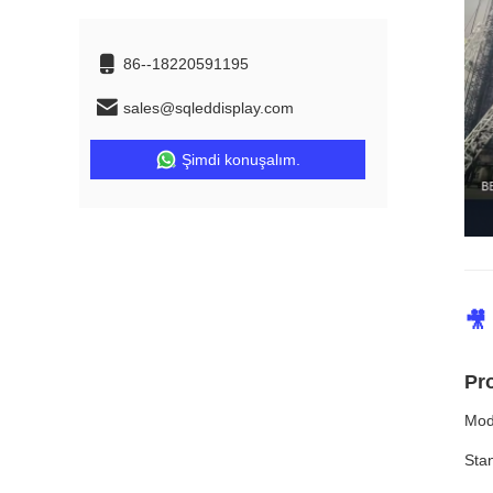
86--18220591195
sales@sqleddisplay.com
Şimdi konuşalım.
🎥
Pr
Mode
Stan