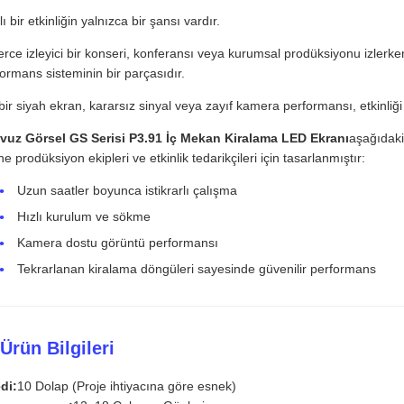
ı bir etkinliğin yalnızca bir şansı vardır.
erce izleyici bir konseri, konferansı veya kurumsal prodüksiyonu izlerke
ormans sisteminin bir parçasıdır.
bir siyah ekran, kararsız sinyal veya zayıf kamera performansı, etkinliği 
avuz Görsel GS Serisi P3.91 İç Mekan Kiralama LED Ekranı
aşağıdaki
e prodüksiyon ekipleri ve etkinlik tedarikçileri için tasarlanmıştır:
Uzun saatler boyunca istikrarlı çalışma
Hızlı kurulum ve sökme
Kamera dostu görüntü performansı
Tekrarlanan kiralama döngüleri sayesinde güvenilir performans
 Ürün Bilgileri
di:
10 Dolap (Proje ihtiyacına göre esnek)