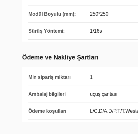
Modül Boyutu (mm):
250*250
Sürüş Yöntemi:
1/16s
Ödeme ve Nakliye Şartları
Min sipariş miktarı
1
Ambalaj bilgileri
uçuş çantası
Ödeme koşulları
L/C,D/A,D/P,T/T,Wes