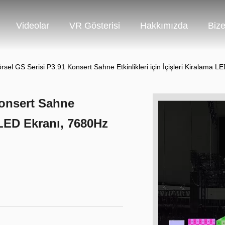
Videolar
VR Gösterisi
Hakkımızda
Bize
sel GS Serisi P3.91 Konsert Sahne Etkinlikleri için İçişleri Kiralama LE
Konsert Sahne
a LED Ekranı, 7680Hz