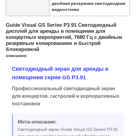
двойная резервная светодиодная
видеостенка
Guide Visual GS Series P3.91 Светодиодный
дисплей для аренды в помещении для
концертных мероприятий, 7680 Гц с двойным
резервным копированием и быстрой
блокировкой
описание:
Светодиодный экран для аренды в
помещении серии GS P3.91
Профессиональный светодиодный экран
Домой
для концертов, гастролей и корпоративных
постановок
Продукты
Мета-описание:
Светодиодный экран Guide Visual GS Series P3.91
Видео
для аренды внутри помещений обеспечивает