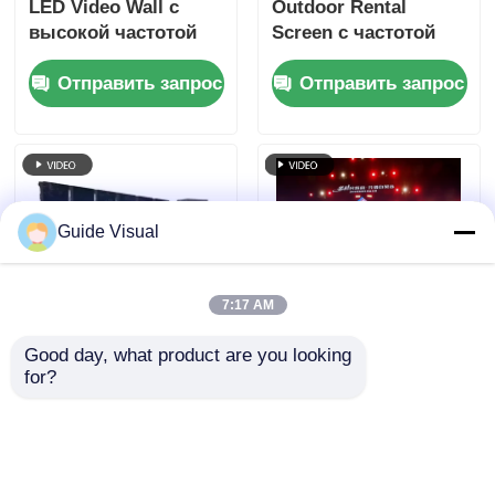
LED Video Wall с
Outdoor Rental
высокой частотой
Screen с частотой
обновления 7680 Гц
обновления 7680 Гц
Отправить запрос
Отправить запрос
и двойным
и
питанием и
водонепроницаемым
резервным кодом
IP65 для HD видео
сигнала для сцены
настенного дисплея
Guide Visual
7:17 AM
Good day, what product are you looking 
Водонепроницаемая
Руководство
for?
светодиодная
Визуальный
видеостена с
дисплей GS серии
частотой
P4.81 для аренды на
Отправить запрос
Отправить запрос
обновления 7680 Гц
открытом воздухе