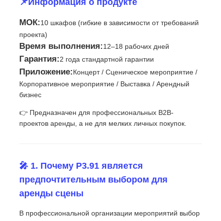
📌Информация о продукте
МОК:
10 шкафов (гибкие в зависимости от требований
SMD LED экран
проекта)
Время выполнения:
12–18 рабочих дней
Дисплейная панель с наружным светодиодным ос
Гарантия:
2 года стандартной гарантии
Приложение:
Концерт / Сценическое мероприятие /
Корпоративное мероприятие / Выставка / Арендный
Наружный светодиодный рекламный щит
бизнес
👉 Предназначен для профессиональных B2B-
проектов аренды, а не для мелких личных покупок.
🎤 1. Почему P3.91 является
предпочтительным выбором для
аренды сцены
В профессиональной организации мероприятий выбор