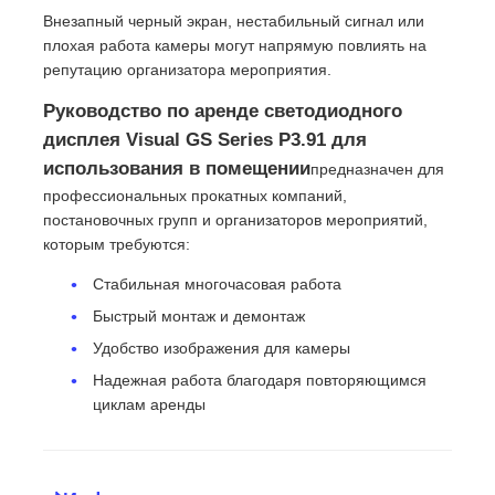
Внезапный черный экран, нестабильный сигнал или
плохая работа камеры могут напрямую повлиять на
Запросить расценки
репутацию организатора мероприятия.
Руководство по аренде светодиодного
Светодиодный видеостенный дисплей
дисплея Visual GS Series P3.91 для
использования в помещении
предназначен для
профессиональных прокатных компаний,
Светодиодный экран дисплея
постановочных групп и организаторов мероприятий,
которым требуются:
Экран СИД концерта
Стабильная многочасовая работа
Быстрый монтаж и демонтаж
Аренда экрана с светодиодными экранами
Удобство изображения для камеры
Надежная работа благодаря повторяющимся
циклам аренды
Светодиодная видеостена COB
Прозрачный светодиодный дисплей