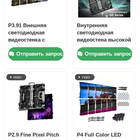
P3.91 Внешняя
Внутренняя
светодиодная
светодиодная
видеостенка с
видеостена высокой
частотой
четкости P2.9 с
Отправить запрос
Отправить запрос
обновления 7680 Гц,
шагом пикселя 2,9
полноцветным
мм, частотой
дисплеем и защитой
обновления 3840 Гц
IP65 для концертов
и яркостью 4500 кд/
и сценических
кв.м.
мероприятий
P2.9 Fine Pixel Pitch
P4 Full Color LED