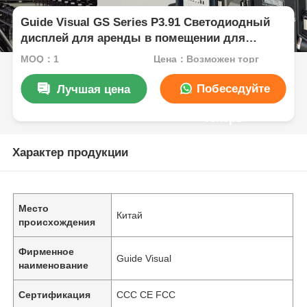
Guide Visual GS Series P3.91 Светодиодный
дисплей для аренды в помещении для
концертных мероприятий, 7680 Гц с двойным
MOQ：1
Цена：Возможен торг
резервным копированием и быстрой
блокировкой
Побеседуйте
Лучшая цена
теперь
Характер продукции
Место
Китай
происхождения
Фирменное
Guide Visual
наименование
Сертификация
CCC CE FCC