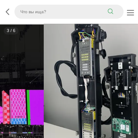
3
/
6