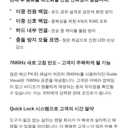
이중 전원 백업
– 로드 공유 설계로 검은색 화면 방지
견적 요청
이중 신호 백업
– 중복성을 위한 4개의 RJ45 포트
하드 내부 연결
– 운송 중 케이블 풀림 방지
LED 비디오 월 디스플레이
충돌 방지 모듈 표면
– 잦은 취급으로 인한 LED 손상
감소
LED 디스플레이 화면
7680Hz 새로 고침 빈도 – 고객이 주목하게 될 기능
연주회는 스크린을 이끌었습니다
많은 예산 P4.81 패널이 여전히 3840Hz를 사용하지만 Guide
Visual은 7680Hz 표준을 제공합니다. 고객은 카메라 깜박임
이 없고 비디오가 원활하게 재생되는 등의 차이점을 확인할
스테이지 LED 화면 임대
수 있습니다. 이는 귀하에게 강력한 판매 포인트가 됩니다.
COB LED 비디오 월
Quick Lock 시스템으로 고객의 시간 절약
도구가 필요 없는 설치는 렌탈 회사가 더 빠르게 설치하고 해
투명한 LED 디스플레이
체할 수 있음을 의미합니다. 더 행복한 고객 = 더 많은 반복 주