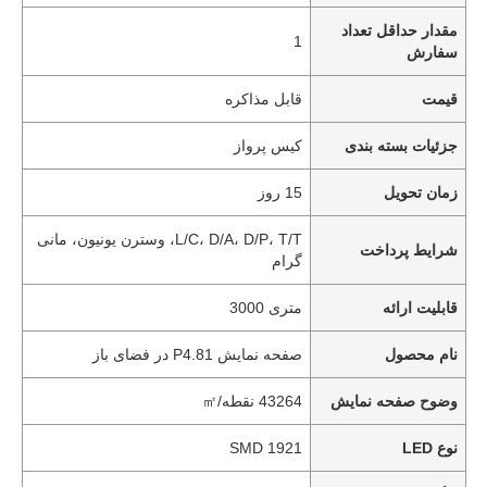
مقدار حداقل تعداد
1
سفارش
قیمت
قابل مذاکره
جزئیات بسته بندی
کیس پرواز
زمان تحویل
15 روز
L/C، D/A، D/P، T/T، وسترن یونیون، مانی
شرایط پرداخت
گرام
قابلیت ارائه
متری 3000
نام محصول
صفحه نمایش P4.81 در فضای باز
وضوح صفحه نمایش
43264 نقطه/㎡
نوع LED
SMD 1921