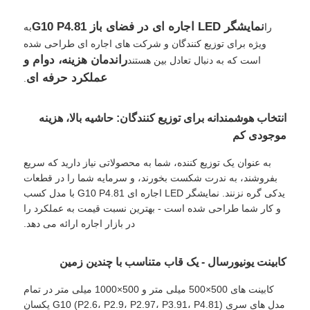
نمایشگر LED اجاره ای در فضای باز G10 P4.81
را
به
ویژه برای توزیع کنندگان و شرکت های اجاره ای طراحی شده
راندمان هزینه، دوام و
است که به دنبال تعادل بین هستند
عملکرد حرفه ای
.
انتخاب هوشمندانه برای توزیع کنندگان: حاشیه بالا، هزینه
موجودی کم
به عنوان یک توزیع کننده، شما به محصولاتی نیاز دارید که سریع
بفروشند، به ندرت شکست بخورند، و سرمایه شما را در قطعات
یدکی گره نزنند. نمایشگر LED اجاره ای G10 P4.81 با مدل کسب
و کار شما طراحی شده است - بهترین نسبت قیمت به عملکرد را
خانه
در بازار اجاره ارائه می دهد.
کابینت یونیورسال - یک قاب متناسب با چندین زمین
محصولات
کابینت های 500×500 میلی متر و 500×1000 میلی متر در تمام
مدل های سری G10 (P2.6، P2.9، P2.97، P3.91، P4.81) یکسان
ویدیو