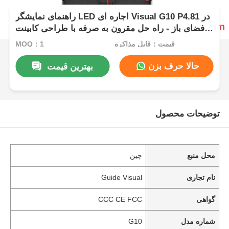
راهنمای نمایشگر LED اجاره ای Visual G10 P4.81 در
فضای باز - راه حل مقرون به صرفه با طراحی کابینت
جهانی
قیمت：قابل مذاکره
MOQ：1
حالا حرف بزن
بهترین قیمت
توضیحات محصول
محل منبع
چین
نام تجاری
Guide Visual
گواهی
CCC CE FCC
شماره مدل
G10