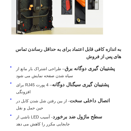
درخواست قیمت
نمایشگر LED ویدیو وال
به اندازه کافی قابل اعتماد برای به حداقل رساندن تماس
صفحه نمایش LED
های پس از فروش
پشتیبان گیری دوگانه برق
– طراحی اشتراک بار مانع از
صفحه نمایش کنسرت LED
سیاه شدن صفحه نمایش می شود
پشتیبان گیری سیگنال دوگانه
– 4 پورت RJ45 برای
اجاره صفحه نمایش LED
افزونگی
اتصال داخلی سخت
- از بین رفتن شل شدن کابل در
دیوار ویدیویی LED COB
حین حمل و نقل
سطح ماژول ضد برخورد
- آسیب LED ناشی از
جابجایی مکرر را کاهش می دهد
نمایشگر LED شفاف