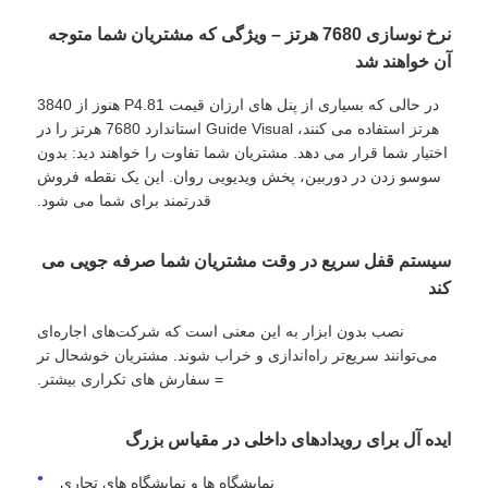
نرخ نوسازی 7680 هرتز – ویژگی که مشتریان شما متوجه
صفحه نمایش LED SMD
آن خواهند شد
در حالی که بسیاری از پنل های ارزان قیمت P4.81 هنوز از 3840
صفحه نمایش LED بیرونی
هرتز استفاده می کنند، Guide Visual استاندارد 7680 هرتز را در
اختیار شما قرار می دهد. مشتریان شما تفاوت را خواهند دید: بدون
سوسو زدن در دوربین، پخش ویدیویی روان. این یک نقطه فروش
بیلبورد LED در فضای باز
قدرتمند برای شما می شود.
سیستم قفل سریع در وقت مشتریان شما صرفه جویی می
کند
نصب بدون ابزار به این معنی است که شرکت‌های اجاره‌ای
می‌توانند سریع‌تر راه‌اندازی و خراب شوند. مشتریان خوشحال تر
= سفارش های تکراری بیشتر.
ایده آل برای رویدادهای داخلی در مقیاس بزرگ
نمایشگاه ها و نمایشگاه های تجاری