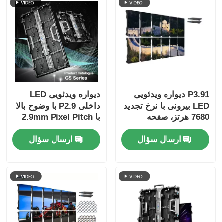
P3.91 دیواره ویدئویی
دیواره ویدئویی LED
LED بیرونی با نرخ تجدید
داخلی P2.9 با وضوح بالا
7680 هرتز، صفحه
با 2.9mm Pixel Pitch
نمایش کامل رنگی و
3840 Hz Refresh Rate
ارسال سؤال
ارسال سؤال
محافظت IP65 برای
و 4500cd / sqm
کنسرت ها و رویدادهای
روشنایی
صحنه ای