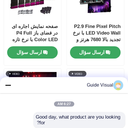
P2.9 Fine Pixel Pitch
صفحه نمایش اجاره ای
LED Video Wall با نرخ
در فضای باز P4 Full
تجدید بالا 7680 هرتز و
Color LED با نرخ تازه
پشتیبانی دوگانه قدرت و
سازی 7680 هرتز و IP65
ارسال سؤال
ارسال سؤال
سیگنال برای رویدادهای
ضد آب برای صفحه
صحنه
نمایش دیواری ویدیوی
HD
Guide Visual
6:27 AM
Good day, what product are you looking 
for?
۷۶۸۰ هرتز نرخ تجدید
راهنمای بصری GS سری