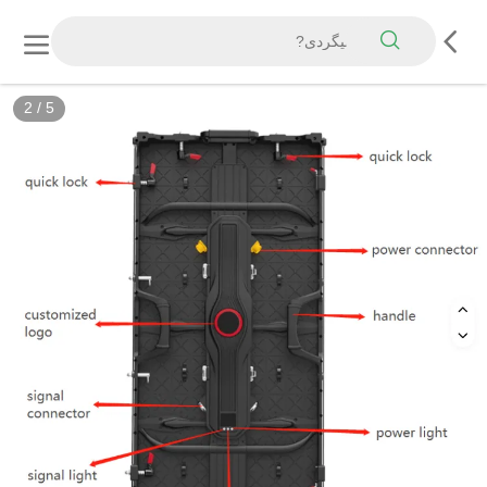
2
/
5