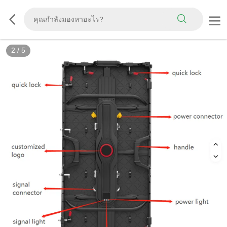
2
/
5