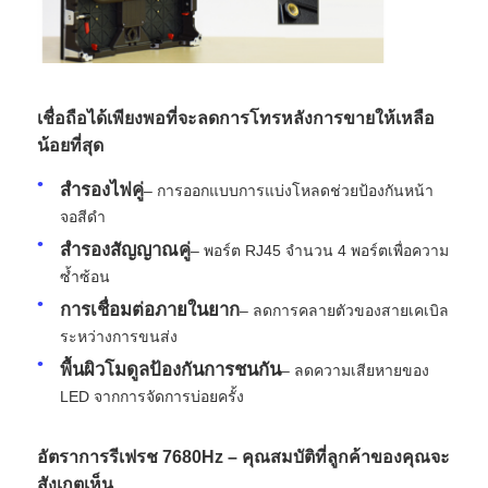
ขอทุน
เชื่อถือได้เพียงพอที่จะลดการโทรหลังการขายให้เหลือ
จอแสดงผล LED ผนังวิดีโอ
น้อยที่สุด
สำรองไฟคู่
– การออกแบบการแบ่งโหลดช่วยป้องกันหน้า
หน้าจอแสดงผล LED
จอสีดำ
สำรองสัญญาณคู่
– พอร์ต RJ45 จำนวน 4 พอร์ตเพื่อความ
หน้าจอแสดงคอนเสิร์ต
ซ้ำซ้อน
การเชื่อมต่อภายในยาก
– ลดการคลายตัวของสายเคเบิล
ให้เช่าจอ LED
ระหว่างการขนส่ง
พื้นผิวโมดูลป้องกันการชนกัน
– ลดความเสียหายของ
LED จากการจัดการบ่อยครั้ง
ผนังวิดีโอ LED COB
อัตราการรีเฟรช 7680Hz – คุณสมบัติที่ลูกค้าของคุณจะ
จอแสดงผล LED โปร่งใส
สังเกตเห็น