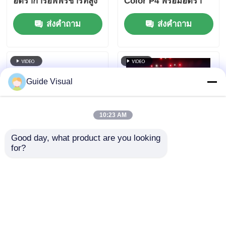
อัตราการอัพฟรีชาร์ทสูง
Color P4 พร้อมอัตรา
7680Hz และการรองรับ
การรีเฟรช 7680Hz และ
ส่งคำถาม
ส่งคำถาม
พลังงานและสัญญาณ
กันน้ำ IP65 สำหรับ
แบบสองแบบสําหรับ
จอแสดงผล HD Video
เหตุการณ์ในเวที
Wall
Guide Visual
10:23 AM
Good day, what product are you looking 
for?
อัตราการรีเฟรช
คู่มือภาพยนตร์ GS ซีรีส์
7680Hz ผนังวิดีโอ LED
P4.81 ภายนอก เช่าจอ
กันน้ำ IP65 พร้อมตู้อลูมิ
LED สําหรับการเช่า
เนียมหล่อสำหรับงาน
ระดับการเริ่มต้น,
ส่งคำถาม
ส่งคำถาม
ระดับมืออาชีพ
5000nit IP65 7680Hz
CE