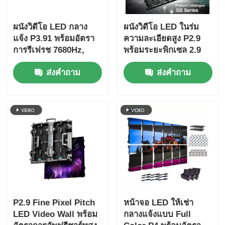
ผนังวิดีโอ LED กลาง
ผนังวิดีโอ LED ในร่ม
แจ้ง P3.91 พร้อมอัตรา
ความละเอียดสูง P2.9
การรีเฟรช 7680Hz,
พร้อมระยะพิกเซล 2.9
จอแสดงผลสีเต็มรูปแบบ
มม. อัตราการรีเฟรช
ส่งคำถาม
ส่งคำถาม
และการป้องกัน IP65
3840 Hz และความสว่าง
สำหรับคอนเสิร์ตและ
4500cd / ตร.ม.
กิจกรรมบนเวที
P2.9 Fine Pixel Pitch
หน้าจอ LED ให้เช่า
LED Video Wall พร้อม
กลางแจ้งแบบ Full