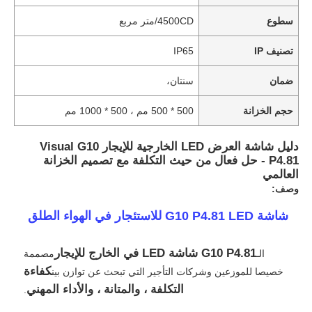
سطوع
4500CD/متر مربع
تصنيف IP
IP65
ضمان
سنتان،
حجم الخزانة
500 * 500 مم ، 500 * 1000 مم
دليل شاشة العرض LED الخارجية للإيجار Visual G10
P4.81 - حل فعال من حيث التكلفة مع تصميم الخزانة
العالمي
وصف:
شاشة G10 P4.81 LED للاستئجار في الهواء الطلق
G10 P4.81 شاشة LED في الخارج للإيجار
الـ
مصممة
كفاءة
خصيصا للموزعين وشركات التأجير التي تبحث عن توازن بين
التكلفة ، والمتانة ، والأداء المهني
.