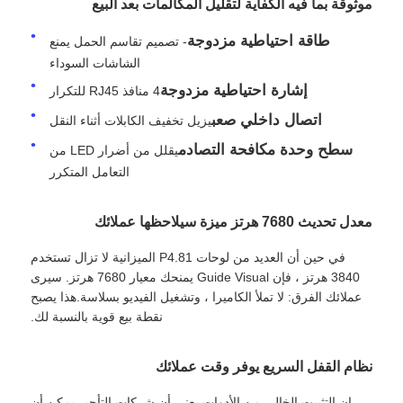
موثوقة بما فيه الكفاية لتقليل المكالمات بعد البيع
طاقة احتياطية مزدوجة
- تصميم تقاسم الحمل يمنع
اطلب عرض أسعار
الشاشات السوداء
إشارة احتياطية مزدوجة
4 منافذ RJ45 للتكرار
شاشة عرض فيديو LED
اتصال داخلي صعب
يزيل تخفيف الكابلات أثناء النقل
سطح وحدة مكافحة التصادم
يقلل من أضرار LED من
شاشة عرض LED
التعامل المتكرر
شاشة LED للحفل
معدل تحديث 7680 هرتز ميزة سيلاحظها عملائك
في حين أن العديد من لوحات P4.81 الميزانية لا تزال تستخدم
استئجار شاشة LED للمسرح
3840 هرتز ، فإن Guide Visual يمنحك معيار 7680 هرتز. سيرى
عملائك الفرق: لا تملأ الكاميرا ، وتشغيل الفيديو بسلاسة.هذا يصبح
نقطة بيع قوية بالنسبة لك.
جدار فيديو LED COB
نظام القفل السريع يوفر وقت عملائك
عرض LED شفاف
إن التثبيت الخالي من الأدوات يعني أن شركات التأجير يمكن أن