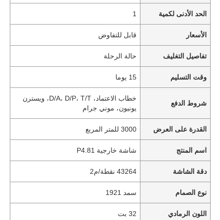
الحد الأدنى لكمية
1
الأسعار
قابل للتفاوض
تفاصيل التغليف
حالة الرحلة
وقت التسليم
15 يوما
خطاب الاعتماد، D/A، D/P، T/T، ويسترن
شروط الدفع
يونيون، موني جرام
القدرة على العرض
3000 للمتر المربع
اسم المنتج
شاشة خارجية P4.81
دقة الشاشة
43264 نقطة/م2
نوع الصمام
سمد 1921
اللون الرمادي
32 بت