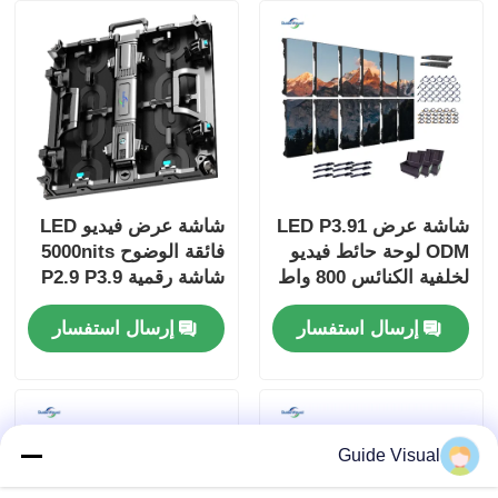
شاشة عرض LED P3.91
شاشة عرض فيديو LED
ODM لوحة حائط فيديو
فائقة الوضوح 5000nits
لخلفية الكنائس 800 واط
شاشة رقمية P2.9 P3.9
لمراكز التسوق
إرسال استفسار
إرسال استفسار
Guide Visual