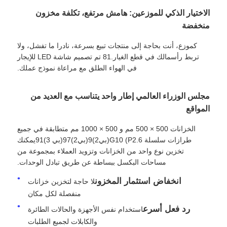
الاختيار الذكي للموزعين: هامش مرتفع، تكلفة مخزون
منخفضة
كموزع، أنت بحاجة إلى منتجات تبيع بسرعة، نادرا ما تفشل، ولا
تربط رأسمالك في قطع الغيار.81 تم تصميم شاشة LED للإيجار
في الهواء الطلق مع مراعاة نموذج عملك.
مجلس الوزراء العالمي إطار واحد يتناسب مع العديد من
المواقع
الخزانات 500 × 500 مم و 500 × 1000 مم متطابقة في جميع
طرازات سلسلة G10 (P2.6(بي2)9(بي2)97(بي 3)91يمكنك
تخزين نوع واحد من الخزانات وتزويد العملاء بمجموعة من
المنزل
مساحات البكسل ببساطة عن طريق تبادل الوحدات.
انخفاض استثمار المخزون
لا حاجة لتخزين خزانات
منتجات
منفصلة لكل مكان
رد فعل أسرع
استخدام نفس الأجهزة والحالات الطائرة
والكابلات لجميع الطلبات
فيديوهات