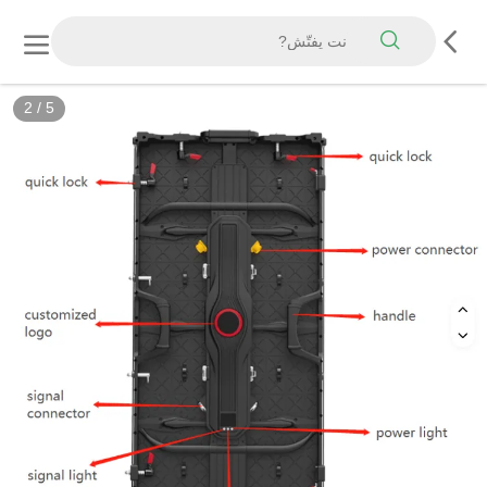
2
/
5