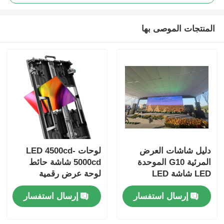
المنتجات الموصى بها
دليل شاشات العرض
لوحات LED 4500cd-
المرئية G10 الموحدة
5000cd شاشة حائط
LED شاشة LED
لوحة عرض رقمية
مخصصة للاستخدام
للإعلانات الخارجية
إرسال استفسار
إرسال استفسار
الداخلي والخارجي