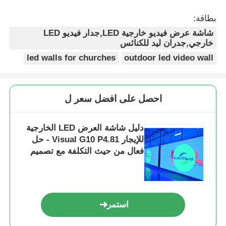
بطاقة:
شاشة عرض فيديو خارجية LED,جدار فيديو LED
خارجي,جدران ليد للكنائس
led walls for churches
outdoor led video wall
احصل على افضل سعر ل
دليل شاشة العرض LED الخارجية
للإيجار Visual G10 P4.81 - حل
فعال من حيث التكلفة مع تصميم
الخزانة العالمي
استمر