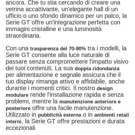
ancora. Che tu stia cercando di creare una
vetrina accattivante, un'elegante hall di un
ufficio o uno sfondo dinamico per un palco, la
Spettacolo VR
Serie GT offre un'integrazione perfetta con
immagini cristalline e una luminosità
straordinaria.
Chi Siamo
Con una
tra i modelli, la
trasparenza del 70-90%
Serie GT consente alla luce naturale di
Visita alla fabbrica
passare senza compromettere l'impatto visivo
dei tuoi contenuti. La sua
doppia ridondanza
per alimentazione e segnale assicura che il
Controllo di qualità
tuo display rimanga attivo e affidabile, anche
durante i momenti critici. Il nostro
design
Contattaci
rende l'installazione rapida e senza
modulare
problemi, mentre la
manutenzione anteriore e
offre una facile manutenzione.
posteriore
Notizie
Utilizzato in
o in
pubblicità esterna
ambienti retail
, la Serie GT offre prestazioni e durata
interni
eccezionali.
Casi