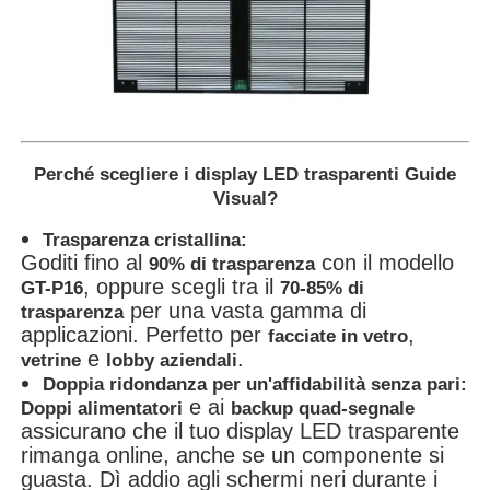
Schermo LED SMD
Displayboard LED esterno
Perché scegliere i display LED trasparenti Guide
Cartellone led da esterno
Visual?
Trasparenza cristallina:
Goditi fino al
con il modello
90% di trasparenza
, oppure scegli tra il
GT-P16
70-85% di
per una vasta gamma di
trasparenza
applicazioni. Perfetto per
,
facciate in vetro
e
.
vetrine
lobby aziendali
Doppia ridondanza per un'affidabilità senza pari:
e ai
Doppi alimentatori
backup quad-segnale
assicurano che il tuo display LED trasparente
rimanga online, anche se un componente si
guasta. Dì addio agli schermi neri durante i