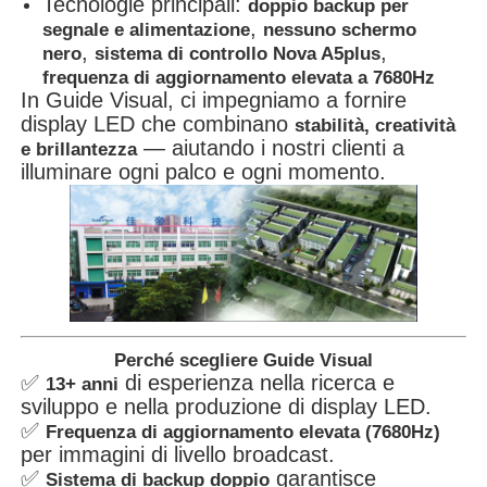
Tecnologie principali:
doppio backup per
,
segnale e alimentazione
nessuno schermo
,
,
nero
sistema di controllo Nova A5plus
frequenza di aggiornamento elevata a 7680Hz
In Guide Visual, ci impegniamo a fornire
display LED che combinano
stabilità, creatività
— aiutando i nostri clienti a
e brillantezza
illuminare ogni palco e ogni momento.
Perché scegliere Guide Visual
✅
di esperienza nella ricerca e
13+ anni
sviluppo e nella produzione di display LED.
✅
Frequenza di aggiornamento elevata (7680Hz)
per immagini di livello broadcast.
✅
garantisce
Sistema di backup doppio