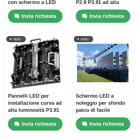
con schermo a LED
P2.9 P3.91 ad alta
curvo
frequenza di
Invia richiesta
Invia richiesta
aggiornamento per
chiese ed eventi
Pannelli LED per
Schermo LED a
installazione curva ad
noleggio per sfondo
alta luminosità P3.91
palco di facile
per esterni | Schermo
installazione, alta
Invia richiesta
Invia richiesta
LED portatile e parete
luminosità HD P2.9
LED per eventi
P3.91 P4, grande