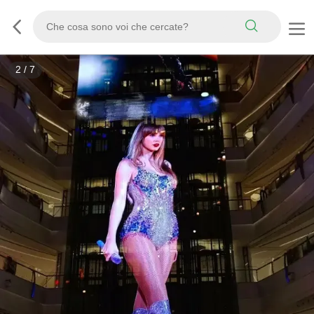
3
/
7