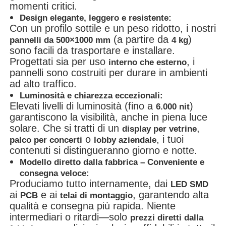
momenti critici.
Design elegante, leggero e resistente:
Con un profilo sottile e un peso ridotto, i nostri
(a partire da
)
pannelli da 500×1000 mm
4 kg
sono facili da trasportare e installare.
Progettati sia per uso
, i
interno che esterno
pannelli sono costruiti per durare in ambienti
ad alto traffico.
Luminosità e chiarezza eccezionali:
Elevati livelli di luminosità (fino a
)
6.000 nit
garantiscono la visibilità, anche in piena luce
solare. Che si tratti di un
,
display per vetrine
o
, i tuoi
palco per concerti
lobby aziendale
contenuti si distingueranno giorno e notte.
Modello diretto dalla fabbrica – Conveniente e
consegna veloce:
Produciamo tutto internamente, dai
LED SMD
ai
e ai
, garantendo alta
PCB
telai di montaggio
qualità e consegna più rapida. Niente
intermediari o ritardi—solo
prezzi diretti dalla