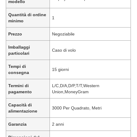
modello
Quantità di ordine
1
minimo
Prezzo
Negoziabile
Imballaggi
Caso di volo
particolari
Tempi di
15 giorni
consegna
Termini di
L/C,D/A,D/P,T/T,Western
pagamento
Union,MoneyGram
Capacità di
3000 Per Quadrato, Metri
alimentazione
Garanzia
2 anni