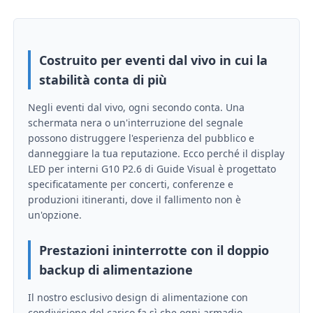
Spettacolo VR
Costruito per eventi dal vivo in cui la
stabilità conta di più
Chi Siamo
Negli eventi dal vivo, ogni secondo conta. Una
schermata nera o un'interruzione del segnale
Visita alla fabbrica
possono distruggere l'esperienza del pubblico e
danneggiare la tua reputazione. Ecco perché il display
LED per interni G10 P2.6 di Guide Visual è progettato
Controllo di qualità
specificatamente per concerti, conferenze e
produzioni itineranti, dove il fallimento non è
un'opzione.
Contattaci
Prestazioni ininterrotte con il doppio
Notizie
backup di alimentazione
Il nostro esclusivo design di alimentazione con
Casi
condivisione del carico fa sì che ogni armadio