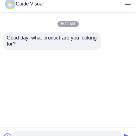
Guide Visual
5:22 AM
Good day, what product are you looking 
for?
Guida Visuale
Alto luminosità 5000
Noleggio Display a
Nits LED Video Wall
LED P1.9 P2.6 P2.97
con refresh rate di
P3.91 Panello video a
7680Hz e IP65
Invia richiesta
Invia richiesta
parete impermeabile
impermeabile per il
all'aperto per l'evento
noleggio di concerti
di scena
Casa
Circa noi
Contattaci
Desktop Site
Mappa del sito
Norme sulla privacy
Qualità
Display a parete video a LED
Fabbrica