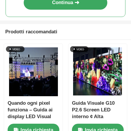
Continua
Prodotti raccomandati
Quando ogni pixel
Guida Visuale G10
funziona – Guida ai
P2.6 Screen LED
display LED Visual
interno ¢ Alta
GS Series per eventi
frequenza di
Invia richiesta
Invia richiesta
epici
aggiornamento per