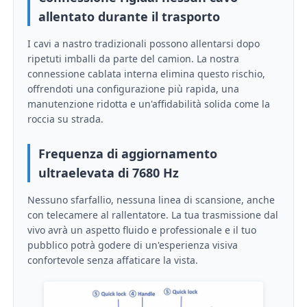
allentato durante il trasporto
Schermo LED SMD
I cavi a nastro tradizionali possono allentarsi dopo
ripetuti imballi da parte del camion. La nostra
connessione cablata interna elimina questo rischio,
Displayboard LED esterno
offrendoti una configurazione più rapida, una
manutenzione ridotta e un'affidabilità solida come la
roccia su strada.
Cartellone led da esterno
Frequenza di aggiornamento
ultraelevata di 7680 Hz
Nessuno sfarfallio, nessuna linea di scansione, anche
con telecamere al rallentatore. La tua trasmissione dal
vivo avrà un aspetto fluido e professionale e il tuo
pubblico potrà godere di un'esperienza visiva
confortevole senza affaticare la vista.