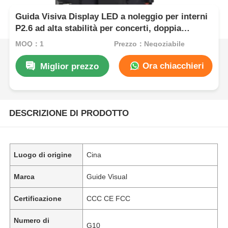
Guida Visiva Display LED a noleggio per interni
P2.6 ad alta stabilità per concerti, doppia
alimentazione di backup 7680Hz CE
MOQ：1
Prezzo：Negoziabile
Ora chiacchieri
Miglior prezzo
DESCRIZIONE DI PRODOTTO
Luogo di origine
Cina
Marca
Guide Visual
Certificazione
CCC CE FCC
Numero di
G10