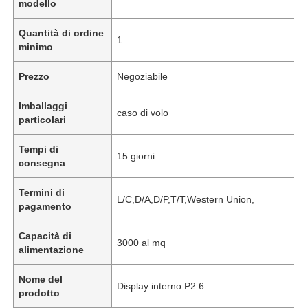
modello
Quantità di ordine
1
minimo
Prezzo
Negoziabile
Imballaggi
caso di volo
particolari
Tempi di
15 giorni
consegna
Termini di
L/C,D/A,D/P,T/T,Western Union,
pagamento
Capacità di
3000 al mq
alimentazione
Nome del
Display interno P2.6
prodotto