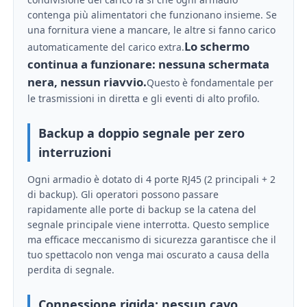
contenga più alimentatori che funzionano insieme. Se
una fornitura viene a mancare, le altre si fanno carico
Chiedi un preventivo
Lo schermo
automaticamente del carico extra.
continua a funzionare: nessuna schermata
Display a parete video a LED
nera, nessun riavvio.
Questo è fondamentale per
le trasmissioni in diretta e gli eventi di alto profilo.
Schermata del display LED
Backup a doppio segnale per zero
interruzioni
Schermo di concerto LED
Ogni armadio è dotato di 4 porte RJ45 (2 principali + 2
di backup). Gli operatori possono passare
rapidamente alle porte di backup se la catena del
Noleggio di schermi a LED
segnale principale viene interrotta. Questo semplice
ma efficace meccanismo di sicurezza garantisce che il
Muro video a LED COB
tuo spettacolo non venga mai oscurato a causa della
perdita di segnale.
Display LED trasparente
Connessione rigida: nessun cavo