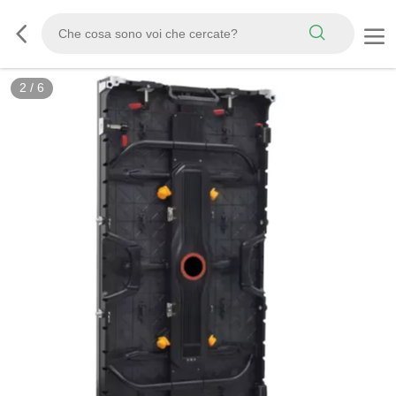
2
/
6