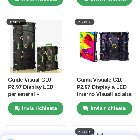
applicazioni
professionali
Guide Visual G10
Guida Visuale G10
P2.97 Display LED
P2.97 Display a LED
per esterni –
interno Visuali ad alta
Schermo a noleggio
definizione con
Invia richiesta
Invia richiesta
ad alta luminosità per
affidabilità a lungo
eventi estremi
termine
all'aperto