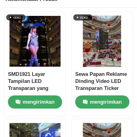
SMD1921 Layar
Sewa Papan Reklame
Tampilan LED
Dinding Video LED
Transparan yang
Transparan Ticker
Dapat Ditumpuk
Konser
mengirimkan
mengirimkan
untuk Ritel
permintaan
permintaan