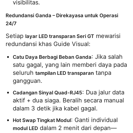
visibilitas.
SMD LED Screen
Redundansi Ganda – Direkayasa untuk Operasi
24/7
Papan Tampilan LED Luar
Setiap 
 mewarisi 
layar LED transparan Seri GT
redundansi khas Guide Visual:
Papan reklame luar ruangan
: Jika salah 
Catu Daya Berbagi Beban Ganda
satu gagal, yang lain memberi daya pada 
seluruh 
 tanpa 
tampilan LED transparan
gangguan.
: Dua jalur data 
Cadangan Sinyal Quad-RJ45
aktif + dua siaga. Beralih secara manual 
dalam 3 detik jika kabel gagal.
: Ganti individual 
Hot Swap Tingkat Modul
 dalam 2 menit dari depan—
modul LED