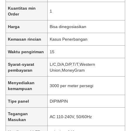
Kuantitas min
1
Order
Harga
Bisa dinegosiasikan
Kemasan rincian
Kasus Penerbangan
Waktu pengiriman
15
Syarat-syarat
L/C,D/A,D/P,T/T,Western
pembayaran
Union,MoneyGram
Menyediakan
3000 per meter persegi
kemampuan
Tipe panel
DIPIMPIN
Tegangan
AC 110-240V, 50/60Hz
Masukan