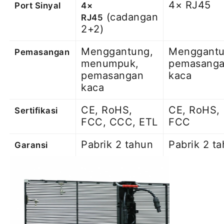
4× RJ45
Port Sinyal
4×
(cadangan
RJ45
2+2)
Menggantung,
Menggantu
Pemasangan
menumpuk,
pemasang
pemasangan
kaca
kaca
CE, RoHS,
CE, RoHS,
Sertifikasi
FCC, CCC, ETL
FCC
Pabrik 2 tahun
Pabrik 2 t
Garansi