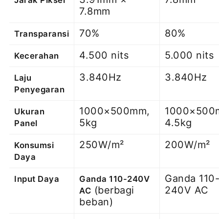
7.8mm
70%
80%
Transparansi
4.500 nits
5.000 nits
Kecerahan
3.840Hz
3.840Hz
Laju
Penyegaran
1000×500mm,
1000×500
Ukuran
5kg
4.5kg
Panel
250W/m²
200W/m²
Konsumsi
Daya
Ganda 110
Input Daya
Ganda 110-240V
(berbagi
240V AC
AC
beban)