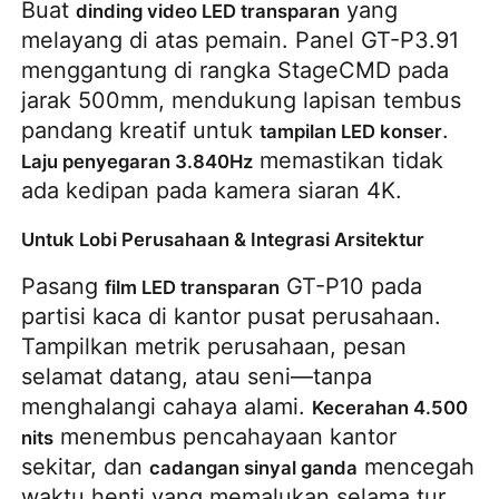
Buat 
 yang 
dinding video LED transparan
melayang di atas pemain. Panel GT-P3.91 
menggantung di rangka StageCMD pada 
jarak 500mm, mendukung lapisan tembus 
pandang kreatif untuk 
. 
tampilan LED konser
 memastikan tidak 
Laju penyegaran 3.840Hz
ada kedipan pada kamera siaran 4K.
Untuk Lobi Perusahaan & Integrasi Arsitektur
Pasang 
 GT-P10 pada 
film LED transparan
partisi kaca di kantor pusat perusahaan. 
Tampilkan metrik perusahaan, pesan 
selamat datang, atau seni—tanpa 
menghalangi cahaya alami. 
Kecerahan 4.500 
 menembus pencahayaan kantor 
nits
sekitar, dan 
 mencegah 
cadangan sinyal ganda
waktu henti yang memalukan selama tur 