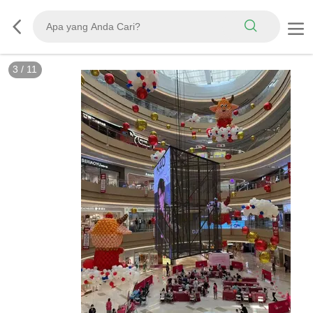
3
/
11