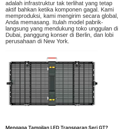
adalah infrastruktur tak terlihat yang tetap
aktif bahkan ketika komponen gagal. Kami
memproduksi, kami mengirim secara global,
Pertunjukan VR
Anda memasang. Itulah model pabrik-
langsung yang mendukung toko unggulan di
Dubai, panggung konser di Berlin, dan lobi
Tentang Kami
perusahaan di New York.
Tur Pabrik
Kontrol kualitas
Hubungi Kami
Berita
Kasus
Mengapa Tampilan LED Transparan Seri GT?