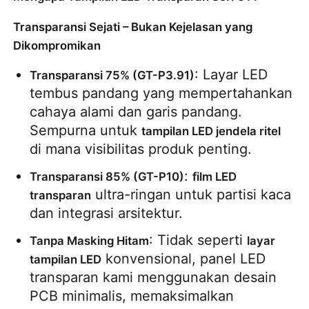
Transparansi Sejati – Bukan Kejelasan yang
Minta Penawaran Harga
Dikompromikan
: Layar LED 
Transparansi 75% (GT-P3.91)
Tampilan Dinding Video LED
tembus pandang yang mempertahankan 
cahaya alami dan garis pandang. 
Layar layar LED
Sempurna untuk 
tampilan LED jendela ritel
di mana visibilitas produk penting.
layar dipimpin konser
: 
Transparansi 85% (GT-P10)
film LED 
 ultra-ringan untuk partisi kaca 
transparan
Sewa layar LED panggung
dan integrasi arsitektur.
: Tidak seperti 
Tanpa Masking Hitam
layar 
Dinding video LED COB
 konvensional, panel LED 
tampilan LED
transparan kami menggunakan desain 
PCB minimalis, memaksimalkan 
Tampilan LED transparan