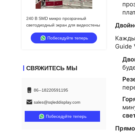
про
пла
240 В SMD микро прозрачный
Двойн
светодиодный экран для видеостены
Кажды
Побеседуйте теперь
Guide 
Дво
буде
СВЯЖИТЕСЬ МЫ
Рез
пер
86--18220591195
Гор
sales@sqleddisplay.com
мин
све
Побеседуйте теперь
Прямо