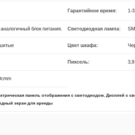
Гарантийное время:
1-3
 аналогичный блок питания.
Светодиодная лампа:
SM
сшитые
Цвет шкафа:
Че
Пиксель:
3,
00cmm
,
ктрическая панель отображения с светодиодом
Дисплей с с
одный экран для аренды