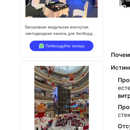
Бесшовная модульная изогнутая
светодиодная панель для билборда,
система NovaStar, 6000 нит
Побеседуйте теперь
Почем
Истин
Про
ест
вит
Про
сте
Отс