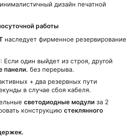
инималистичный дизайн печатной 
лосуточной работы
T
 наследует фирменное резервирование 
и
: Если один выйдет из строя, другой 
е панели.
 без перерыва.
 активных + два резервных пути 
кунды в случае сбоя кабеля.
дельные 
светодиодные модули
 за 2 
ровать конструкцию 
стеклянного 
держек.