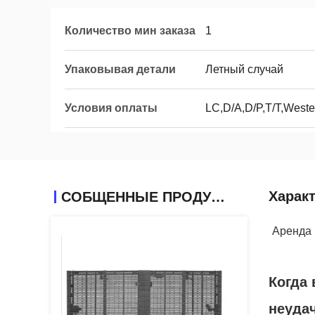
Количество мин заказа
1
Упаковывая детали
Летный случай
Условия оплаты
LC,D/A,D/P,T/T,West
Харак
СОБЩЕННЫЕ ПРОДУКТЫ
Аренда 
Когда 
неуда