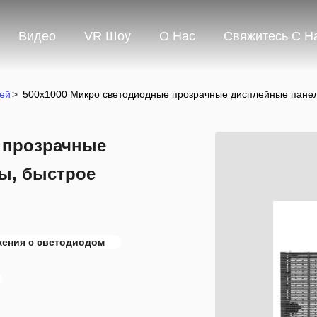
Видео
VR Шоу
О Нас
Свяжитесь С Н
ей
>
500x1000 Микро светодиодные прозрачные дисплейные панели
 прозрачные
ы, быстрое
жения с светодиодом