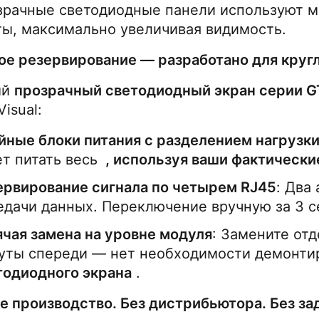
зрачные светодиодные панели используют м
ты, максимально увеличивая видимость.
ое резервирование — разработано для круг
й 
прозрачный светодиодный экран серии G
Visual:
йные блоки питания с разделением нагрузк
т питать весь 
 , используя ваши фактически
ервирование сигнала по четырем RJ45
: Два
едачи данных. Переключение вручную за 3 се
ячая замена на уровне модуля
: Замените от
уты спереди — нет необходимости демонти
тодиодного экрана
 .
е производство. Без дистрибьютора. Без за