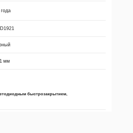
 года
D1921
рный
91 мм
,
ветодиодным быстрозакрытием