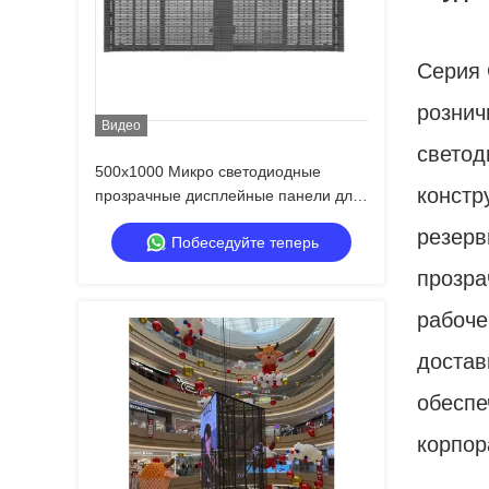
Серия 
рознич
Видео
светод
500x1000 Микро светодиодные
констр
прозрачные дисплейные панели для
аренды, быстрое крепление, на заказ
резерв
Побеседуйте теперь
прозра
рабоче
достав
обеспе
корпор