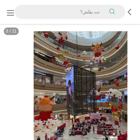
3
/
11