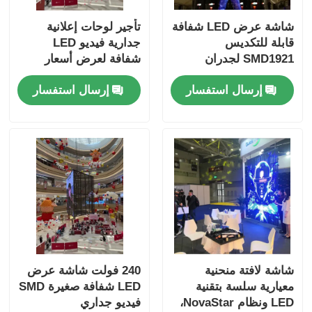
شاشة عرض LED شفافة
تأجير لوحات إعلانية
قابلة للتكديس
جدارية فيديو LED
SMD1921 لجدران
شفافة لعرض أسعار
الفيديو للبيع بالتجزئة
الحفلات
إرسال استفسار
إرسال استفسار
شاشة لافتة منحنية
240 فولت شاشة عرض
معيارية سلسة بتقنية
LED شفافة صغيرة SMD
LED ونظام NovaStar،
فيديو جداري