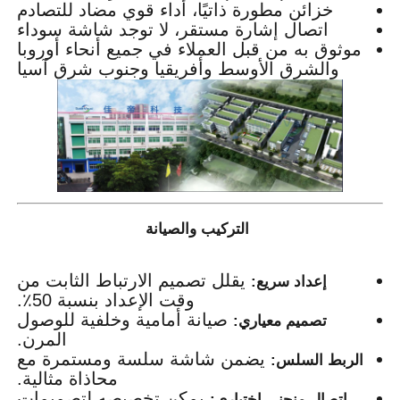
خزائن مطورة ذاتيًا، أداء قوي مضاد للتصادم
اتصال إشارة مستقر، لا توجد شاشة سوداء
موثوق به من قبل العملاء في جميع أنحاء أوروبا
والشرق الأوسط وأفريقيا وجنوب شرق آسيا
التركيب والصيانة
يقلل تصميم الارتباط الثابت من
إعداد سريع:
وقت الإعداد بنسبة 50٪.
صيانة أمامية وخلفية للوصول
تصميم معياري:
المرن.
يضمن شاشة سلسة ومستمرة مع
الربط السلس:
محاذاة مثالية.
يمكن تخصيصه لتصميمات
اتصال منحني اختياري: