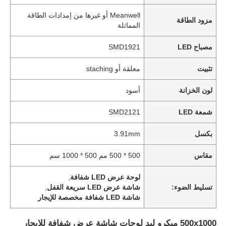
Meanwell أو غيرها من إمدادات الطاقة
مزود الطاقة
المماثلة
مصباح LED
SMD1921
تثبيت
معلقة أو staching
لون الخزانة
أسود
شمعة LED
SMD2121
بكسل
3.91mm
مقاس
500 * 500 مم 500 * 1000 سم
لوحة عرض LED شفافة
,
تسليط الضوء:
شاشة عرض LED سريعة القفل
,
شاشة LED شفافة مخصصة للإيجار
500x1000 ميكرو ليد لوحات شاشة عرض شفافة للإيجار