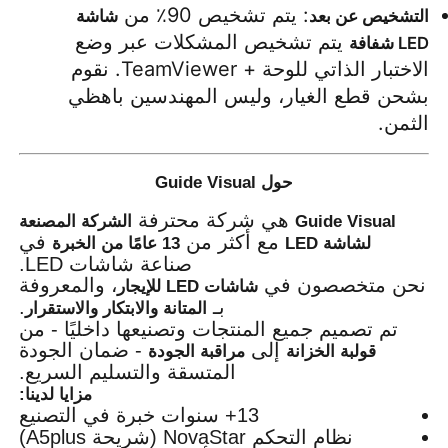
: يتم تشخيص 90٪ من 
التشخيص عن بعد
شاشة 
 يتم تشخيص المشكلات عبر وضع 
LED شفافة
الاختبار الذاتي للوحة + TeamViewer. نقوم 
بشحن قطع الغيار، وليس المهندسين باهظي 
الثمن.
حول Guide Visual
هي شركة محترفة
Guide Visual
الشركة المصنعة
مع أكثر من
في
لشاشة LED
13 عامًا من الخبرة
صناعة شاشات LED.
نحن متخصصون في
، والمعروفة
شاشات LED للإيجار
بـ
.
المتانة والابتكار والاستقرار
تم تصميم جميع المنتجات وتصنيعها داخليًا - من
إلى
- ضمان الجودة
قولبة الخزانة
مراقبة الجودة
المتسقة والتسليم السريع.
مزايا لدينا:
13+ سنوات خبرة في التصنيع
نظام التحكم NovaStar (شريحة A5plus)