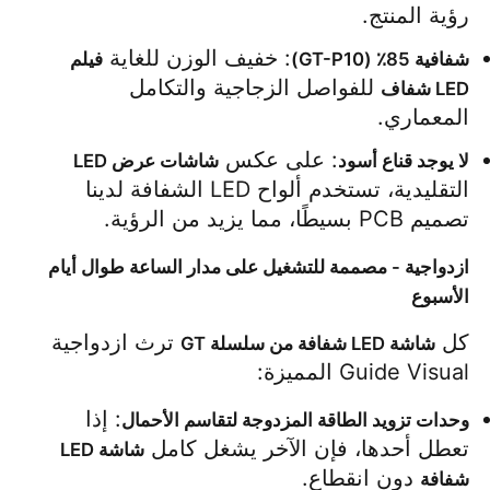
رؤية المنتج.
: خفيف الوزن للغاية 
اطلب عرض أسعار
شفافية 85٪ (GT-P10)
فيلم 
 للفواصل الزجاجية والتكامل 
LED شفاف
المعماري.
شاشة عرض فيديو LED
: على عكس 
لا يوجد قناع أسود
شاشات عرض LED
التقليدية، تستخدم ألواح LED الشفافة لدينا 
شاشة عرض LED
تصميم PCB بسيطًا، مما يزيد من الرؤية.
شاشة LED للحفل
ازدواجية - مصممة للتشغيل على مدار الساعة طوال أيام
الأسبوع
استئجار شاشة LED للمسرح
كل 
 ترث ازدواجية 
شاشة LED شفافة من سلسلة GT
Guide Visual المميزة:
جدار فيديو LED COB
: إذا 
وحدات تزويد الطاقة المزدوجة لتقاسم الأحمال
تعطل أحدها، فإن الآخر يشغل كامل 
شاشة LED 
عرض LED شفاف
 دون انقطاع.
شفافة