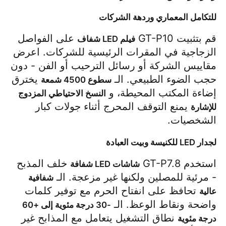
للتكامل المعماري وردهة الشركات
قم بتثبيت GT-P10 
 على الفواصل 
فيلم LED شفاف
الزجاجية في المقرات الرئيسية للشركات. اعرض 
مقاييس الشركة أو رسائل الترحيب أو الفن - دون 
حجب الضوء الطبيعي. الـ 
 يخترق 
سطوع 4500 شمعة
إضاءة المكتب المحيطة، و 
النسخ الاحتياطي المزدوج 
 يمنع التوقف المحرج أثناء جولات كبار 
للإشارة
الشخصيات.
لجدار LED للكنيسة وبيت العبادة
استخدم GT-P7.8 
 خلف المذبح 
شاشات LED شفافة
- مرئية للمصلين ولكنها غير مزعجة. الـ 
شفافية 
 تحافظ على انفتاح الحرم مع توفير كلمات 
عالية
واضحة ونقاط الوعظ. الـ 
-30 درجة مئوية إلى +60 
 نطاق التشغيل يتعامل مع المذابح غير 
درجة مئوية