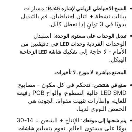
: مسارات 
النسخ الاحتياطي الرباعي لإشارة RJ45
شاشة SMD LED
بيانات نشطة + اثنان احتياطيان. قم بالتبديل 
يدويًا في 3 ثوانٍ إذا تعطل كابل.
لوحة عرض LED للخارج
: استبدل 
تبديل الوحدات على مستوى الوحدة
الوحدات الفردية 
 في دقيقتين من 
وحدات LED
الأمام - لا حاجة إلى تفكيك 
لوحة الإعلانات في الهواء الطلق
شاشة LED الزجاجية
الهيكل.
المصنع مباشرة. لا موزع. لا تأخيرات.
: نتحكم في كل مكون - مصابيح 
صنع في شنتشن
LED SMD عالية السطوع، وألواح PCB رفيعة 
للغاية، وإطارات تثبيت مقواة. الجودة هي 
الحمض النووي لدينا.
: الإنتاج + الشحن = 14-30 
يتم شحنها إلى موقعك
يومًا على مستوى العالم. نقوم بتسليم 
شاشات 