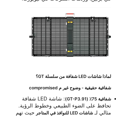
عرض الواقع الافتراضي
معلومات عنا
جولة في المصنع
ضبط الجودة
لماذا شاشات LED شفافة من سلسلة GT؟
اتصل بنا
شفافية حقيقية - وضوح غير م compromised
أخبار
: شاشة LED شفافة 
شفافية 75٪ (GT-P3.91)
تحافظ على الضوء الطبيعي وخطوط الرؤية. 
مثالي لـ 
 حيث تهم 
شاشات LED للنوافذ في المتاجر
الحالات