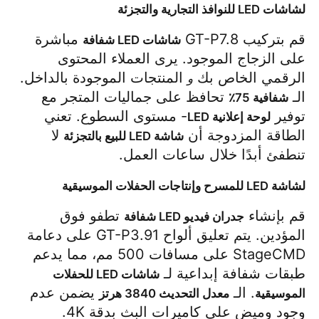
لشاشات LED للنوافذ التجارية والتجزئة
قم بتركيب GT-P7.8 
 مباشرة 
شاشات LED شفافة
على الزجاج الموجود. يرى العملاء المحتوى 
الرقمي الخاص بك 
 المنتجات الموجودة بالداخل. 
و
الـ 
 تحافظ على جماليات المتجر مع 
شفافية 75٪
توفير 
- مستوى السطوع. تعني 
لوحة إعلانية LED
الطاقة المزدوجة أن 
 لا 
شاشة LED للبيع بالتجزئة
تنطفئ أبدًا خلال ساعات العمل.
لشاشة LED للمسرح وإنتاجات الحفلات الموسيقية
قم بإنشاء 
 تطفو فوق 
جدران فيديو LED شفافة
المؤدين. يتم تعليق ألواح GT-P3.91 على دعامة 
StageCMD على مسافات 500 مم، مما يدعم 
طبقات شفافة إبداعية لـ 
شاشات LED للحفلات 
. الـ 
 يضمن عدم 
الموسيقية
معدل التحديث 3840 هرتز
وجود وميض على كاميرات البث بدقة 4K.