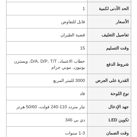
الحد الأدنى لكمية
1
الأسعار
قابل للتفاوض
تفاصيل التغليف
قضية الطيران
وقت التسليم
15
خطاب الاعتماد، D/A، D/P، T/T، ويسترن
شروط الدفع
يونيون، موني جرام
القدرة على العرض
3000 للمتر المربع
نوع اللوحة
قاد
جهد الإدخال
تيار متردد 110-240 فولت، 50/60 هرتز
تكوين LED
دي بي 346
وقت الضمان
1-3 سنوات