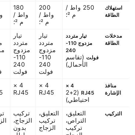
250 واط /
200
180
استهلاك
م ²؛
واط /
واط /
و
الطاقة
م ²؛
م ²؛
تيار
تيار
مدخلات
تيار متردد
متردد
متردد
م
الطاقة
مزدوج 110-
مزدوج
مزدوج
مز
240
(تقاسم
110-
110-
فولت
الأحمال)
240
240
فولت
فولت
ف
4 ×
4 ×
منافذ
4 ×
5
RJ45
RJ45
(2+2
الإشارة
RJ45
احتياطي)
التعليق،
التعليق،
تركيب
تر
التركيب
التراص،
تركيب
الزجاج،
الز
تركيب
الزجاج
بدون
الزجاج
إطار