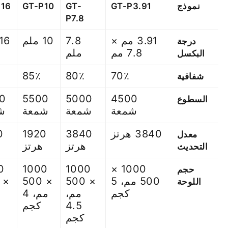
نموذج
GT-P3.91
GT-
GT-P10
P16
P7.8
3.91 مم ×
7.8
10 ملم
16 ملم
درجة
7.8 مم
ملم
البكسل
85٪
80٪
70٪
شفافية
0
5500
5000
4500
السطوع
شمعة
شمعة
شمعة
ش
3840 هرتز
3840
1920
0
معدل
هرتز
هرتز
التحديث
0
1000
1000
1000 ×
حجم
500 مم، 5
× 500
× 500
اللوحة
كجم
مم،
مم، 4
4.5
كجم
كجم