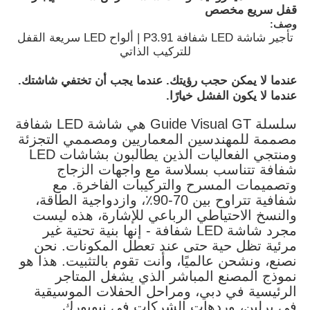
قفل سريع مخصص
وصف:
تأجير شاشة LED شفافة P3.91 | ألواح LED سريعة القفل
للتركيب الذاتي
عندما لا يمكن حجب رؤيتك. عندما يجب أن تختفي شاشتك.
عندما لا يكون الفشل خيارًا.
سلسلة Guide Visual GT هي شاشة LED شفافة
مصممة للمهندسين المعماريين ومصممي التجزئة
ومنتجي الفعاليات الذين يطالبون بشاشات LED
شفافة تتناسب بسلاسة مع واجهات الزجاج
وتصميمات المسرح والتركيبات الفاخرة. مع
شفافية تتراوح بين 70-90٪، وازدواجية الطاقة،
والنسخ الاحتياطي الرباعي للإشارة، هذه ليست
المنزل
مجرد شاشة LED شفافة - إنها بنية تحتية غير
مرئية تظل حية حتى عند تعطل المكونات. نحن
نصنع، ونشحن عالميًا، وأنت تقوم بالتثبيت. هذا هو
منتجات
نموذج المصنع المباشر الذي يشغل المتاجر
الرئيسية في دبي، ومراحل الحفلات الموسيقية
في برلين، وردهات الشركات في نيويورك.
فيديوهات