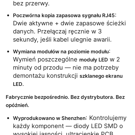
bez przerwy.
: 
Poczwórna kopia zapasowa sygnału RJ45
Dwie aktywne + dwie zapasowe ścieżki 
danych. Przełączaj ręcznie w 3 
sekundy, jeśli kabel ulegnie awarii.
: 
Wymiana modułów na poziomie modułu
Wymień poszczególne 
 w 2 
moduły LED
minuty od przodu — nie ma potrzeby 
demontażu konstrukcji 
szklanego ekranu 
.
LED
Fabrycznie bezpośrednio. Bez dystrybutora. Bez
opóźnień.
: Kontrolujemy 
Wyprodukowano w Shenzhen
każdy komponent — diody LED SMD o 
wysokiej jasności, ultracienkie PCB, 