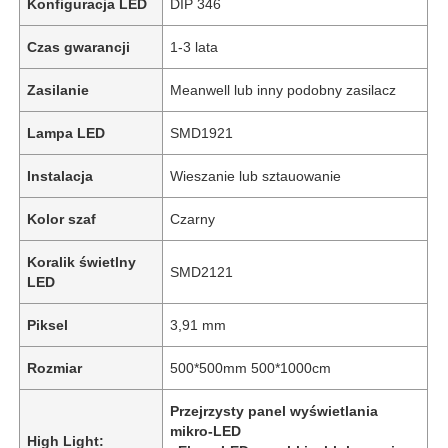
Konfiguracja LED
DIP 346
Czas gwarancji
1-3 lata
Zasilanie
Meanwell lub inny podobny zasilacz
Lampa LED
SMD1921
Instalacja
Wieszanie lub sztauowanie
Kolor szaf
Czarny
Koralik świetlny
SMD2121
LED
Piksel
3,91 mm
Rozmiar
500*500mm 500*1000cm
Przejrzysty panel wyświetlania
mikro-LED
High Light: