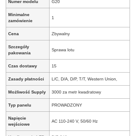
Numer modelu
G20
Minimalne
1
zamówienie
Cena
Zbywalny
Szczegóły
Sprawa lotu
pakowania
Czas dostawy
15
Zasady płatności
L/C, D/A, D/P, T/T, Western Union,
Możliwość Supply
3000 za metr kwadratowy
Typ panelu
PROWADZONY
Napięcie
AC 110-240 V, 50/60 Hz
wejściowe