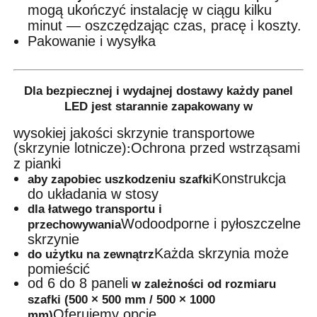
mogą ukończyć instalację w ciągu kilku
minut — oszczędzając czas, pracę i koszty.
Pakowanie i wysyłka
Dla bezpiecznej i wydajnej dostawy każdy panel
LED jest starannie zapakowany w
wysokiej jakości skrzynie transportowe
(skrzynie lotnicze)
Ochrona przed wstrząsami
:
z pianki
Konstrukcja
aby zapobiec uszkodzeniu szafki
do układania w stosy
dla łatwego transportu i
Wodoodporne i pyłoszczelne
przechowywania
skrzynie
Każda skrzynia może
do użytku na zewnątrz
pomieścić
od 6 do 8 paneli
w zależności od rozmiaru
szafki (500 × 500 mm / 500 × 1000
Oferujemy opcje
mm)