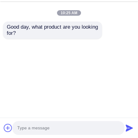
10:25 AM
Good day, what product are you looking 
for?
SMD1921
Wynajem
Przezroczysty,
transparentnych
modułowy ekran LED
ekranów LED do
do ściany wideo dla
wyświetlania
Wyślij zapytanie
Wyślij zapytanie
handlu detalicznego
informacji o
koncertach, ścian
wideo i billboardów