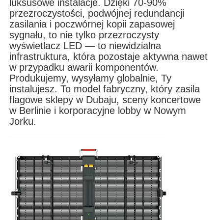
luksusowe instalacje. Dzięki 70-90%
przezroczystości, podwójnej redundancji
zasilania i poczwórnej kopii zapasowej
Pokaz VR
sygnału, to nie tylko przezroczysty
wyświetlacz LED — to niewidzialna
infrastruktura, która pozostaje aktywna nawet
O nas
w przypadku awarii komponentów.
Produkujemy, wysyłamy globalnie, Ty
instalujesz. To model fabryczny, który zasila
Wycieczka po fabryce
flagowe sklepy w Dubaju, sceny koncertowe
w Berlinie i korporacyjne lobby w Nowym
Jorku.
Kontrola jakości
Skontaktuj się z nami
Nowości
Sprawy