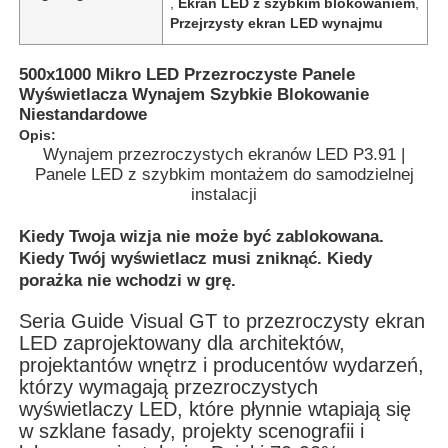
,
Ekran LED z szybkim blokowaniem
,
Przejrzysty ekran LED wynajmu
500x1000 Mikro LED Przezroczyste Panele
Wyświetlacza Wynajem Szybkie Blokowanie
Niestandardowe
Opis:
Wynajem przezroczystych ekranów LED P3.91 |
Panele LED z szybkim montażem do samodzielnej
instalacji
Kiedy Twoja wizja nie może być zablokowana.
Kiedy Twój wyświetlacz musi zniknąć. Kiedy
porażka nie wchodzi w grę.
Do domu
Seria Guide Visual GT to przezroczysty ekran
LED zaprojektowany dla architektów,
projektantów wnętrz i producentów wydarzeń,
Produkty
którzy wymagają przezroczystych
wyświetlaczy LED, które płynnie wtapiają się
w szklane fasady, projekty scenografii i
Filmy