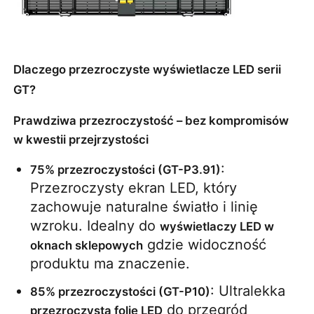
Poproś o wycenę
Dlaczego przezroczyste wyświetlacze LED serii
Wyświetlacz LED do ściany wideo
GT?
Prawdziwa przezroczystość – bez kompromisów
Ekran wyświetlacza LED
w kwestii przejrzystości
: 
75% przezroczystości (GT-P3.91)
ekran LED na koncerty
Przezroczysty ekran LED, który 
zachowuje naturalne światło i linię 
Wynajem ekranów LED
wzroku. Idealny do 
wyświetlaczy LED w 
 gdzie widoczność 
oknach sklepowych
Ściana wideo LED Cob
produktu ma znaczenie.
: Ultralekka 
85% przezroczystości (GT-P10)
Przezroczysty wyświetlacz LED
 do przegród 
przezroczystą folię LED