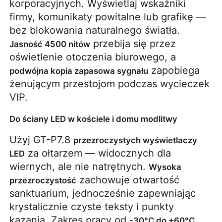
korporacyjnych. Wyświetlaj wskaźniki 
firmy, komunikaty powitalne lub grafikę — 
bez blokowania naturalnego światła. 
 przebija się przez 
Jasność 4500 nitów
oświetlenie otoczenia biurowego, a 
 zapobiega 
podwójna kopia zapasowa sygnału
żenującym przestojom podczas wycieczek 
VIP.
Do ściany LED w kościele i domu modlitwy
Użyj GT-P7.8 
przezroczystych wyświetlaczy 
 za ołtarzem — widocznych dla 
LED
wiernych, ale nie natrętnych. 
Wysoka 
 zachowuje otwartość 
przezroczystość
sanktuarium, jednocześnie zapewniając 
krystalicznie czyste teksty i punkty 
kazania. Zakres pracy od 
-30°C do +60°C