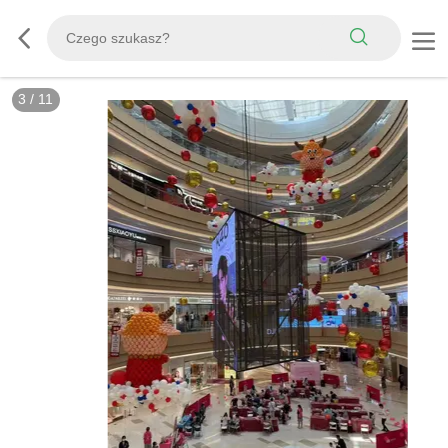
3
/
11