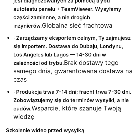
jest diagnozowanych za pomocą trybu 
autotestu panelu + TeamViewer. Wysyłamy 
części zamienne, a nie drogich 
Globalna sieć frachtowa
inżynierów.
: Zarządzamy eksportem celnym, Ty zajmujesz 
się importem. Dostawa do Dubaju, Londynu, 
Los Angeles lub Lagos — 14-30 dni w 
Brak dostawy tego 
zależności od trybu.
samego dnia, gwarantowana dostawa na 
czas
: Produkcja trwa 7-14 dni; fracht trwa 7-30 dni. 
Zobowiązujemy się do terminów wysyłki, a nie 
Wsparcie, które szanuje Twoją 
cudów.
wiedzę
Szkolenie wideo przed wysyłką