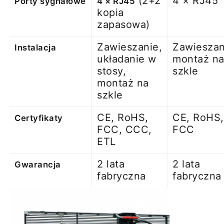
(2+2
4 × RJ45
Porty sygnałowe
4 × RJ45
kopia
zapasowa)
Zawieszanie,
Zawieszan
Instalacja
układanie w
montaż n
stosy,
szkle
montaż na
szkle
CE, RoHS,
CE, RoHS,
Certyfikaty
FCC, CCC,
FCC
ETL
2 lata
2 lata
Gwarancja
fabryczna
fabryczna