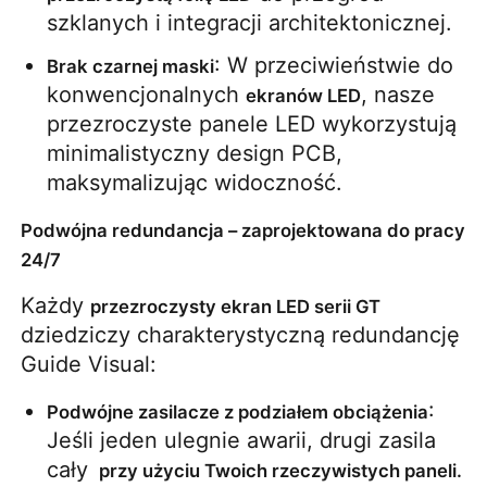
szklanych i integracji architektonicznej.
Ekran LED SMD
: W przeciwieństwie do 
Brak czarnej maski
konwencjonalnych 
, nasze 
ekranów LED
Płyty wyświetleniowe LED zewnętrzne
przezroczyste panele LED wykorzystują 
minimalistyczny design PCB, 
maksymalizując widoczność.
Zewnętrzny billboard ledowy
Podwójna redundancja – zaprojektowana do pracy
24/7
Każdy 
przezroczysty ekran LED serii GT
dziedziczy charakterystyczną redundancję 
Guide Visual:
: 
Podwójne zasilacze z podziałem obciążenia
Jeśli jeden ulegnie awarii, drugi zasila 
cały 
 przy użyciu Twoich rzeczywistych paneli.