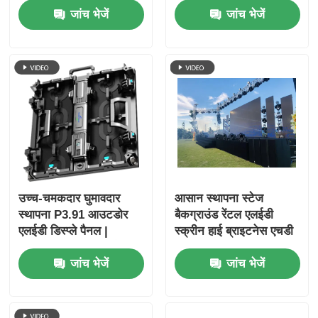
जांच भेजें
जांच भेजें
उच्च-चमकदार घुमावदार
आसान स्थापना स्टेज
स्थापना P3.91 आउटडोर
बैकग्राउंड रेंटल एलईडी
एलईडी डिस्प्ले पैनल |
स्क्रीन हाई ब्राइटनेस एचडी
व्यावसायिक कार्यक्रमों के लिए
P2.9 P3.91 P4 बिग
जांच भेजें
जांच भेजें
पोर्टेबल एलईडी स्क्रीन और
एलईडी आउटडोर डिस्प्ले विद
एलईडी वॉल
ट्रस