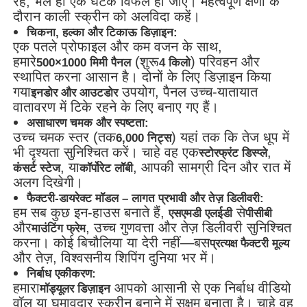
रहे, भले ही एक घटक विफल हो जाए। महत्वपूर्ण क्षणों के
दौरान काली स्क्रीन को अलविदा कहें।
चिकना, हल्का और टिकाऊ डिज़ाइन:
एसएमडी एलईडी स्क्रीन
एक पतले प्रोफाइल और कम वजन के साथ,
हमारे
(शुरू
) परिवहन और
500×1000 मिमी पैनल
4 किलो
स्थापित करना आसान है। दोनों के लिए डिज़ाइन किया
आउटडोर एलईडी डिस्प्ले बोर्ड
गया
उपयोग, पैनल उच्च-यातायात
इनडोर और आउटडोर
वातावरण में टिके रहने के लिए बनाए गए हैं।
आउटडोर एलईडी बिलबोर्ड
असाधारण चमक और स्पष्टता:
उच्च चमक स्तर (तक
) यहां तक कि तेज धूप में
6,000 निट्स
भी दृश्यता सुनिश्चित करें। चाहे वह एक
,
स्टोरफ्रंट डिस्प्ले
, या
, आपकी सामग्री दिन और रात में
कंसर्ट स्टेज
कॉर्पोरेट लॉबी
अलग दिखेगी।
फैक्टरी-डायरेक्ट मॉडल – लागत प्रभावी और तेज़ डिलीवरी:
हम सब कुछ इन-हाउस बनाते हैं,
से
एसएमडी एलईडी
पीसीबी
और
, उच्च गुणवत्ता और तेज़ डिलीवरी सुनिश्चित
माउंटिंग फ्रेम
करना। कोई बिचौलिया या देरी नहीं—बस
प्रत्यक्ष फैक्टरी मूल्य
और तेज़, विश्वसनीय शिपिंग दुनिया भर में।
निर्बाध एकीकरण:
हमारा
आपको आसानी से एक निर्बाध वीडियो
मॉड्यूलर डिज़ाइन
वॉल या घुमावदार स्क्रीन बनाने में सक्षम बनाता है। चाहे वह