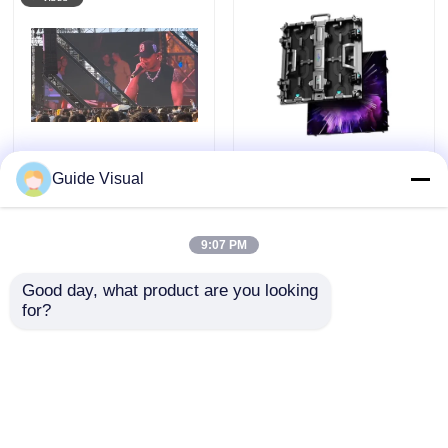
Guide Visual
पृष्ठभूमि स्टेज कॉन्सर्ट लाइट
P2.9 फाइन पिक्सेल पिच
वेट एलईडी स्क्रीन रेंटल
LED वीडियो वॉल 7680Hz
P2.9 विशाल आउटडोर
हाई रिफ्रेश रेट और स्टेज
9:07 PM
एलईडी डिस्प्ले
इवेंट के लिए डुअल पावर और
जांच भेजें
जांच भेजें
सिग्नल बैकअप के साथ
Good day, what product are you looking 
for?
होम
हमारे बारे में
हमसे संपर्क करें
Desktop Site
साइटमैप
गोपनीयता नीति