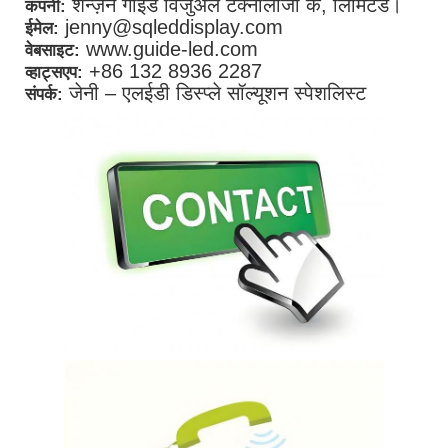
शेन्ज़ेन गाइड विजुअल टेक्नोलॉजी कं, लिमिटेड।
कंपनी:
jenny@sqleddisplay.com
ईमेल:
www.guide-led.com
वेबसाइट:
+86 132 8936 2287
व्हाट्सएप:
जेनी – एलईडी डिस्प्ले सॉल्यूशन स्पेशलिस्ट
संपर्क: