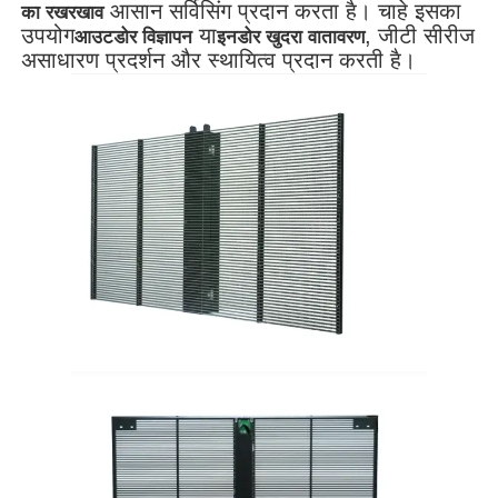
आसान सर्विसिंग प्रदान करता है। चाहे इसका
का रखरखाव
उपयोग
या
, जीटी सीरीज
आउटडोर विज्ञापन
इनडोर खुदरा वातावरण
असाधारण प्रदर्शन और स्थायित्व प्रदान करती है।
वीआर शो
हमारे बारे में
कारखाने का दौरा
गुणवत्ता नियंत्रण
हमसे संपर्क करें
समाचार
मामले