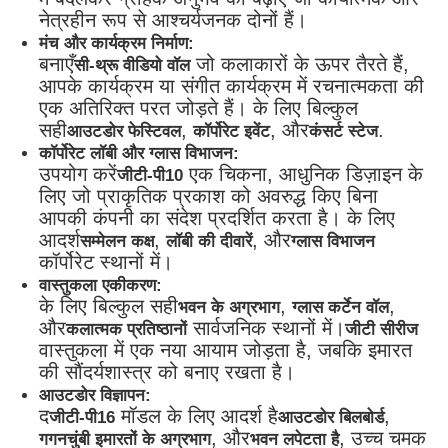
नेत्रहीन रूप से आश्चर्यजनक दोनों हैं।
मंच और कार्यक्रम निर्माण:
बनाएँ
जो कलाकारों के ऊपर तैरते हैं,
सी-थ्रू वीडियो वॉल
आपके कार्यक्रम या संगीत कार्यक्रम में रचनात्मकता की
एक अतिरिक्त परत जोड़ते हैं। के लिए बिल्कुल
सही
,
, और
.
आउटडोर फेस्टिवल
कॉर्पोरेट इवेंट
कंसर्ट स्टेज
कॉर्पोरेट लॉबी और ग्लास विभाजन:
उपयोग करें
एक चिकना, आधुनिक डिज़ाइन के
जीटी-पी10
लिए जो प्राकृतिक प्रकाश को अवरुद्ध किए बिना
आपकी कंपनी का संदेश प्रदर्शित करता है। के लिए
आदर्श
,
, और
सम्मेलन कक्ष
लॉबी की दीवारें
ग्लास विभाजन
कॉर्पोरेट स्थानों में।
वास्तुकला एकीकरण:
के लिए बिल्कुल सही
,
,
भवन के अग्रभाग
ग्लास कर्टेन वॉल
और
सार्वजनिक स्थानों में।
कलात्मक प्रतिष्ठानों
जीटी सीरीज
वास्तुकला में एक नया आयाम जोड़ता है, जबकि इमारत
की सौंदर्यशास्त्र को बनाए रखता है।
आउटडोर विज्ञापन:
द
मॉडल के लिए आदर्श है
,
जीटी-पी16
आउटडोर बिलबोर्ड
, और
, उच्च चमक
गगनचुंबी इमारतों के अग्रभाग
भवन लपेटता है