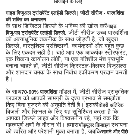
डिजाइन के लिए
गाइड विजुअल ट्रांसपेरेंट एलईडी डिस्प्ले | जीटी सीरीज - पारदर्शिता
की शक्ति का अनावरण
के साथ डिजिटल डिस्प्ले के भविष्य की खोज करें
गाइड
. जीटी सीरीज उच्च पारदर्शिता
विजुअल ट्रांसपेरेंट एलईडी डिस्प्ले
को अत्याधुनिक तकनीक के साथ जोड़ती है, जो खुदरा
डिस्प्ले, वास्तुशिल्प प्रतिष्ठानों, कार्यक्रमों और बहुत कुछ
के लिए एकदम सही है। चाहे आप एक आकर्षक स्टोरफ्रंट,
एक चिकना कार्यालय लॉबी, या एक गतिशील मंच पृष्ठभूमि
बनाना चाहते हों, जीटी सीरीज क्रिस्टल-क्लियर विजुअल्स
और शानदार चमक के साथ निर्बाध एकीकरण प्रदान करती
है।
के साथ
मॉडल में, जीटी सीरीज प्राकृतिक
70-90% पारदर्शिता
घर
प्रकाश को आपकी सामग्री के दृश्य प्रभाव से समझौता
किए बिना गुजरने की अनुमति देती है। इसकी
दोहरी अतिरेक
बिजली और सिग्नल के लिए यह सुनिश्चित करता है कि
उत्पादों
आपका डिस्प्ले लाइव और विश्वसनीय रहे, यहां तक कि
महत्वपूर्ण क्षणों के दौरान भी। हमारा
स्थापना
मॉड्यूलर डिज़ाइन
को त्वरित और परेशानी मुक्त बनाता है, जबकि
सामने और पीछे
वीडियो