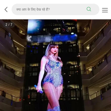
3
/
7