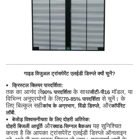
उद्धरण मांगें
एलईडी वीडियो दीवार प्रदर्शन
एलईडी प्रदर्शन स्क्रीन
गाइड विजुअल ट्रांसपेरेंट एलईडी डिस्प्ले क्यों चुनें?
संगीत कार्यक्रम एलईडी स्क्रीन
क्रिस्टल क्लियर पारदर्शिता:
तक का आनंद लें
के साथ
मॉडल, या
90% पारदर्शिता
जीटी-पी16
स्टेज एलईडी स्क्रीन किराया
विभिन्न अनुप्रयोगों के लिए
से चुनें। के
70-85% पारदर्शिता
लिए बिल्कुल सही
,
, और
कांच के अग्रभाग
विंडो डिस्प्ले
कॉर्पोरेट
.
लॉबी
कोब एलईडी वीडियो दीवार
बेजोड़ विश्वसनीयता के लिए दोहरी अतिरेक:
और
यह सुनिश्चित
दोहरी बिजली आपूर्ति
क्वाड-सिग्नल बैकअप
करता है कि आपका ट्रांसपेरेंट एलईडी डिस्प्ले ऑनलाइन
पारदर्शी एलईडी प्रदर्शन