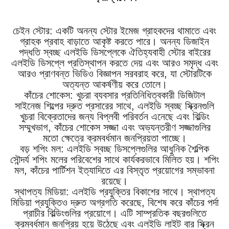
চেইন স্টোর: একটি অনন্য স্টোর ইমেজ গ্রাহকদের থামাতে এবং
গ্রাহক প্রবাহ বাড়াতে আকৃষ্ট করতে পারে। অনন্য ডিজাইন
পদ্ধতি স্বচ্ছ এলইডি ডিসপ্লেকে ঐতিহ্যবাহী স্টোর বাইরের
এলইডি ডিসপ্লে প্রতিস্থাপন করতে দেয় এবং আরও সমৃদ্ধ এবং
আরও প্রাণবন্ত ভিডিও বিজ্ঞাপন সরবরাহ করে, যা স্টোরটিকে
অত্যন্ত আকর্ষণীয় করে তোলে।
কাঁচের শোকেস: খুচরা ব্যবসার প্রতিনিধিত্বকারী ডিজিটাল
সাইনেজ শিল্পের দ্রুত প্রসারের সাথে, এলইডি স্বচ্ছ স্ক্রিনগুলি
খুচরা বিক্রেতাদের জন্য বিপ্লবী পরিবর্তন এনেছে এবং বিল্ডিং
সম্মুখভাগ, কাঁচের শোকেস সজ্জা এবং অভ্যন্তরীণ সজ্জাগুলির
মতো ক্ষেত্রে ক্রমবর্ধমান জনপ্রিয়তা পাচ্ছে।
বড় শপিং মল: এলইডি স্বচ্ছ ডিসপ্লেগুলির আধুনিক শৈল্পিক
সৌন্দর্য শপিং মলের পরিবেশের সাথে কার্যকরভাবে মিলিত হয়। শপিং
মল, কাঁচের পার্টিশন ইত্যাদিতে এর বিস্তৃত প্রয়োগের সম্ভাবনা
রয়েছে।
স্থাপত্য মিডিয়া: এলইডি প্রযুক্তির বিকাশের সাথে। স্থাপত্য
মিডিয়া প্রযুক্তিও দ্রুত অগ্রগতি করেছে, বিশেষ করে কাঁচের পর্দা
প্রাচীর বিল্ডিংগুলির প্রয়োগে। এটি সাম্প্রতিক বছরগুলিতে
ক্রমবর্ধমান জনপ্রিয় হয়ে উঠেছে এবং এলইডি লাইট বার স্ক্রিন