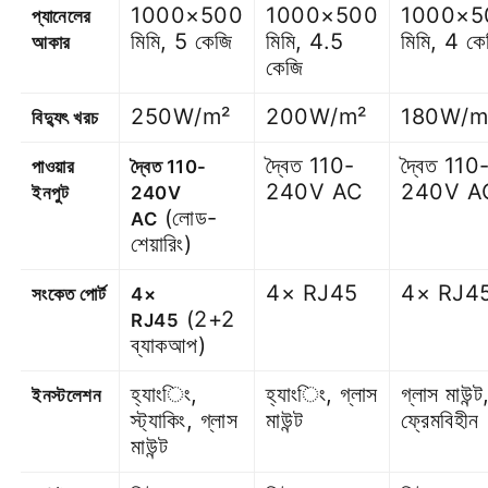
1000×500
1000×500
1000×5
প্যানেলের
মিমি, 5 কেজি
মিমি, 4.5
মিমি, 4 কে
আকার
কেজি
250W/m²
200W/m²
180W/m
বিদ্যুৎ খরচ
দ্বৈত 110-
দ্বৈত 110
পাওয়ার
দ্বৈত 110-
240V AC
240V A
ইনপুট
240V
(লোড-
AC
শেয়ারিং)
4× RJ45
4× RJ4
সংকেত পোর্ট
4×
(2+2
RJ45
ব্যাকআপ)
হ্যাংিং,
হ্যাংিং, গ্লাস
গ্লাস মাউন্ট
ইনস্টলেশন
স্ট্যাকিং, গ্লাস
মাউন্ট
ফ্রেমবিহীন
মাউন্ট