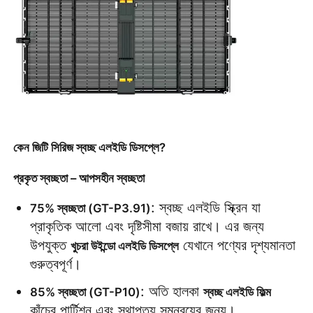
ভিআর শো
আমাদের সম্পর্কে
কারখানা পরিদর্শন
কেন জিটি সিরিজ স্বচ্ছ এলইডি ডিসপ্লে?
মান নিয়ন্ত্রণ
প্রকৃত স্বচ্ছতা – আপসহীন স্বচ্ছতা
: স্বচ্ছ এলইডি স্ক্রিন যা 
75% স্বচ্ছতা (GT-P3.91)
আমাদের সাথে যোগাযোগ করুন
প্রাকৃতিক আলো এবং দৃষ্টিসীমা বজায় রাখে। এর জন্য 
উপযুক্ত 
 যেখানে পণ্যের দৃশ্যমানতা 
খুচরা উইন্ডো এলইডি ডিসপ্লে
খবর
গুরুত্বপূর্ণ।
: অতি হালকা 
85% স্বচ্ছতা (GT-P10)
স্বচ্ছ এলইডি ফিল্ম
মামলা
কাঁচের পার্টিশন এবং স্থাপত্য সমন্বয়ের জন্য।