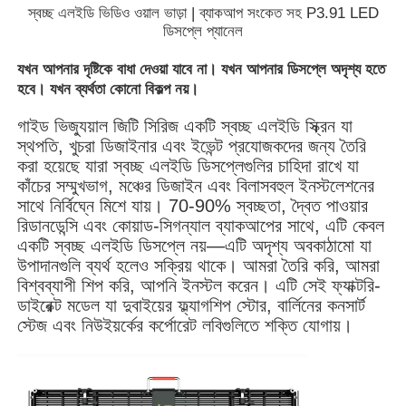
স্বচ্ছ এলইডি ভিডিও ওয়াল ভাড়া | ব্যাকআপ সংকেত সহ P3.91 LED
ডিসপ্লে প্যানেল
যখন আপনার দৃষ্টিকে বাধা দেওয়া যাবে না। যখন আপনার ডিসপ্লে অদৃশ্য হতে
হবে। যখন ব্যর্থতা কোনো বিকল্প নয়।
গাইড ভিজ্যুয়াল জিটি সিরিজ একটি স্বচ্ছ এলইডি স্ক্রিন যা
স্থপতি, খুচরা ডিজাইনার এবং ইভেন্ট প্রযোজকদের জন্য তৈরি
করা হয়েছে যারা স্বচ্ছ এলইডি ডিসপ্লেগুলির চাহিদা রাখে যা
কাঁচের সম্মুখভাগ, মঞ্চের ডিজাইন এবং বিলাসবহুল ইনস্টলেশনের
সাথে নির্বিঘ্নে মিশে যায়। 70-90% স্বচ্ছতা, দ্বৈত পাওয়ার
রিডানডেন্সি এবং কোয়াড-সিগন্যাল ব্যাকআপের সাথে, এটি কেবল
একটি স্বচ্ছ এলইডি ডিসপ্লে নয়—এটি অদৃশ্য অবকাঠামো যা
উপাদানগুলি ব্যর্থ হলেও সক্রিয় থাকে। আমরা তৈরি করি, আমরা
বিশ্বব্যাপী শিপ করি, আপনি ইনস্টল করেন। এটি সেই ফ্যাক্টরি-
বাড়ি
ডাইরেক্ট মডেল যা দুবাইয়ের ফ্ল্যাগশিপ স্টোর, বার্লিনের কনসার্ট
স্টেজ এবং নিউইয়র্কের কর্পোরেট লবিগুলিতে শক্তি যোগায়।
পণ্য
ভিডিও