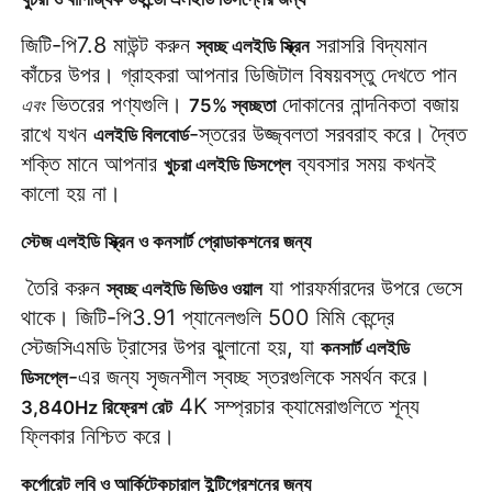
জিটি-পি7.8 মাউন্ট করুন 
 সরাসরি বিদ্যমান 
স্বচ্ছ এলইডি স্ক্রিন
কাঁচের উপর। গ্রাহকরা আপনার ডিজিটাল বিষয়বস্তু দেখতে পান 
 ভিতরের পণ্যগুলি। 
 দোকানের নান্দনিকতা বজায় 
এবং
75% স্বচ্ছতা
রাখে যখন 
-স্তরের উজ্জ্বলতা সরবরাহ করে। দ্বৈত 
এলইডি বিলবোর্ড
শক্তি মানে আপনার 
 ব্যবসার সময় কখনই 
খুচরা এলইডি ডিসপ্লে
কালো হয় না।
স্টেজ এলইডি স্ক্রিন ও কনসার্ট প্রোডাকশনের জন্য
 তৈরি করুন 
 যা পারফর্মারদের উপরে ভেসে 
স্বচ্ছ এলইডি ভিডিও ওয়াল
থাকে। জিটি-পি3.91 প্যানেলগুলি 500 মিমি কেন্দ্রে 
স্টেজসিএমডি ট্রাসের উপর ঝুলানো হয়, যা 
কনসার্ট এলইডি 
-এর জন্য সৃজনশীল স্বচ্ছ স্তরগুলিকে সমর্থন করে। 
ডিসপ্লে
 4K সম্প্রচার ক্যামেরাগুলিতে শূন্য 
3,840Hz রিফ্রেশ রেট
ফ্লিকার নিশ্চিত করে।
কর্পোরেট লবি ও আর্কিটেকচারাল ইন্টিগ্রেশনের জন্য