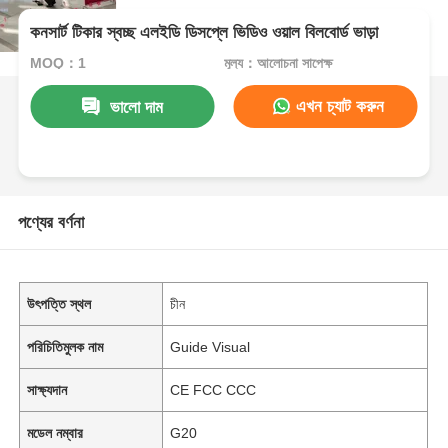
কনসার্ট টিকার স্বচ্ছ এলইডি ডিসপ্লে ভিডিও ওয়াল বিলবোর্ড ভাড়া
MOQ：1
মূল্য：আলোচনা সাপেক্ষ
এখন চ্যাট করুন
ভালো দাম
পণ্যের বর্ণনা
উৎপত্তি স্থল
চীন
পরিচিতিমুলক নাম
Guide Visual
সাক্ষ্যদান
CE FCC CCC
মডেল নম্বার
G20