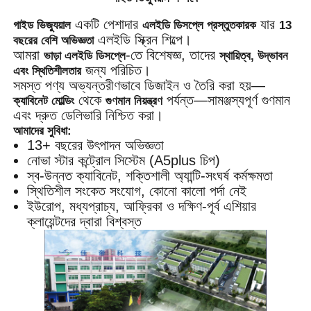
একটি পেশাদার
যার
গাইড ভিজ্যুয়াল
এলইডি ডিসপ্লে প্রস্তুতকারক
13
এলইডি স্ক্রিন শিল্পে।
বছরের বেশি অভিজ্ঞতা
আমরা
-তে বিশেষজ্ঞ, তাদের
ভাড়া এলইডি ডিসপ্লে
স্থায়িত্ব, উদ্ভাবন
জন্য পরিচিত।
এবং স্থিতিশীলতার
সমস্ত পণ্য অভ্যন্তরীণভাবে ডিজাইন ও তৈরি করা হয়—
থেকে
পর্যন্ত—সামঞ্জস্যপূর্ণ গুণমান
ক্যাবিনেট মোল্ডিং
গুণমান নিয়ন্ত্রণ
এবং দ্রুত ডেলিভারি নিশ্চিত করা।
আমাদের সুবিধা:
13+ বছরের উৎপাদন অভিজ্ঞতা
নোভা স্টার কন্ট্রোল সিস্টেম (A5plus চিপ)
স্ব-উন্নত ক্যাবিনেট, শক্তিশালী অ্যান্টি-সংঘর্ষ কর্মক্ষমতা
স্থিতিশীল সংকেত সংযোগ, কোনো কালো পর্দা নেই
ইউরোপ, মধ্যপ্রাচ্য, আফ্রিকা ও দক্ষিণ-পূর্ব এশিয়ার
ক্লায়েন্টদের দ্বারা বিশ্বস্ত