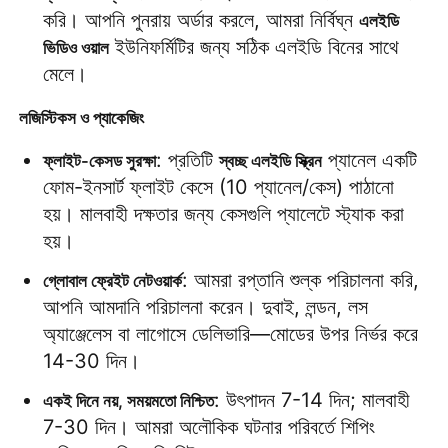
করি। আপনি পুনরায় অর্ডার করলে, আমরা নির্বিঘ্ন 
এলইডি 
 ইউনিফর্মিটির জন্য সঠিক এলইডি বিনের সাথে 
ভিডিও ওয়াল
মেলে।
লজিস্টিকস ও প্যাকেজিং
: প্রতিটি 
 প্যানেল একটি 
ফ্লাইট-কেসড সুরক্ষা
স্বচ্ছ এলইডি স্ক্রিন
ফোম-ইনসার্ট ফ্লাইট কেসে (10 প্যানেল/কেস) পাঠানো 
হয়। মালবাহী দক্ষতার জন্য কেসগুলি প্যালেটে স্ট্যাক করা 
হয়।
: আমরা রপ্তানি শুল্ক পরিচালনা করি, 
গ্লোবাল ফ্রেইট নেটওয়ার্ক
আপনি আমদানি পরিচালনা করেন। দুবাই, লন্ডন, লস 
অ্যাঞ্জেলেস বা লাগোসে ডেলিভারি—মোডের উপর নির্ভর করে 
14-30 দিন।
: উৎপাদন 7-14 দিন; মালবাহী 
একই দিনে নয়, সময়মতো নিশ্চিত
7-30 দিন। আমরা অলৌকিক ঘটনার পরিবর্তে শিপিং 