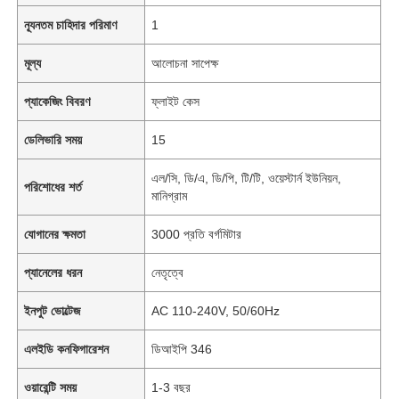
ন্যূনতম চাহিদার পরিমাণ
1
মূল্য
আলোচনা সাপেক্ষ
প্যাকেজিং বিবরণ
ফ্লাইট কেস
ডেলিভারি সময়
15
এল/সি, ডি/এ, ডি/পি, টি/টি, ওয়েস্টার্ন ইউনিয়ন,
পরিশোধের শর্ত
মানিগ্রাম
যোগানের ক্ষমতা
3000 প্রতি বর্গমিটার
প্যানেলের ধরন
নেতৃত্বে
ইনপুট ভোল্টেজ
AC 110-240V, 50/60Hz
এলইডি কনফিগারেশন
ডিআইপি 346
ওয়ারেন্টি সময়
1-3 বছর