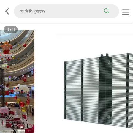
3
/
8