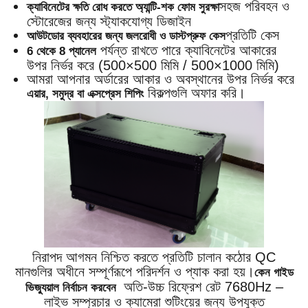
সহজ পরিবহন ও
ক্যাবিনেটের ক্ষতি রোধ করতে অ্যান্টি-শক ফোম সুরক্ষা
স্টোরেজের জন্য স্ট্যাকযোগ্য ডিজাইন
প্রতিটি কেস
আউটডোর ব্যবহারের জন্য জলরোধী ও ডাস্টপ্রুফ কেস
পর্যন্ত রাখতে পারে ক্যাবিনেটের আকারের
6 থেকে 8 প্যানেল
উপর নির্ভর করে (500×500 মিমি / 500×1000 মিমি)
আমরা আপনার অর্ডারের আকার ও অবস্থানের উপর নির্ভর করে
বিকল্পগুলি অফার করি।
এয়ার, সমুদ্র বা এক্সপ্রেস শিপিং
নিরাপদ আগমন নিশ্চিত করতে প্রতিটি চালান কঠোর QC
মানগুলির অধীনে সম্পূর্ণরূপে পরিদর্শন ও প্যাক করা হয়।
কেন গাইড
অতি-উচ্চ রিফ্রেশ রেট 7680Hz –
ভিজ্যুয়াল নির্বাচন করবেন
লাইভ সম্প্রচার ও ক্যামেরা শুটিংয়ের জন্য উপযুক্ত