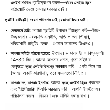
 প্রতিস্থাপন করুন—
এলইডি মডিউল
কাঁচের এলইডি স্ক্রিন
কাঠামোটি ভেঙে ফেলার দরকার নেই।
এসএমডি এলইডি স্ক্রিন
ফ্যাক্টরি-ডাইরেক্ট। কোনো পরিবেশক নেই। কোনো বিলম্ব নেই।
বহিরঙ্গন এলইডি ডিসপ্লে বোর্ড
: আমরা প্রতিটি উপাদান নিয়ন্ত্রণ করি—উচ্চ-
শেনজেনে তৈরি
উজ্জ্বলতার এসএমডি এলইডি, অতি-পাতলা পিসিবি, 
শক্তিশালী মাউন্টিং ফ্রেম। গুণমান আমাদের ডিএনএ।
বহিরঙ্গন নেতৃত্বাধীন বিলবোর্ড
: উৎপাদন + মালবাহী = বিশ্বব্যাপী 
আপনার সাইটে পাঠানো হয়েছে
14-30 দিন। আমরা আপনার গুদাম, খুচরা সাইট বা 
ভেন্যুতে 
 সরবরাহ করি। একই দিনে নয় 
স্বচ্ছ এলইডি ডিসপ্লে
(আমরা একটি কারখানা), তবে সময়মতো নিশ্চিত।
: আমরা 
 প্যানেল 
আপনার দল, আপনার ইনস্টল
স্বচ্ছ এলইডি স্ক্রিন
এবং ইঞ্জিনিয়ারিং সিএডি সরবরাহ করি। আপনি ইনস্টলেশন 
পরিচালনা করুন—নিয়ন্ত্রণ এবং মার্জিন বজায় রাখা।