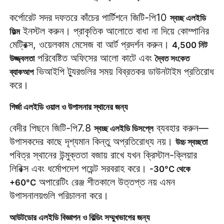
কর্পোরেট সদর দফতরে কাঁচের পার্টিশনে জিটি-পি10 
স্বচ্ছ এলইডি 
 ইনস্টল করুন। প্রাকৃতিক আলোতে বাধা না দিয়ে কোম্পানির 
ফিল্ম
মেট্রিক্স, ওয়েলকাম মেসেজ বা আর্ট প্রদর্শন করুন। 
4,500 নিট 
 পরিবেষ্টিত অফিসের আলো কাটে এবং 
উজ্জ্বলতা
দ্বৈত সংকেত 
 ভিআইপি ট্যুরগুলির সময় বিব্রতকর ডাউনটাইম প্রতিরোধ 
ব্যাকআপ
করে।
গির্জা এলইডি ওয়াল ও উপাসনার স্থানের জন্য
বেদীর পিছনে জিটি-পি7.8 
 ব্যবহার করুন—
স্বচ্ছ এলইডি ডিসপ্লে
উপাসকদের কাছে দৃশ্যমান কিন্তু অপ্রতিরোধ্য নয়। 
উচ্চ স্বচ্ছতা
পবিত্র স্থানের উন্মুক্ততা বজায় রাখে যখন ক্রিস্টাল-ক্লিয়ার 
লিরিক্স এবং ধর্মোপদেশ পয়েন্ট সরবরাহ করে। 
-30°C থেকে 
 অপারেটিং রেঞ্জ শীতকালে উত্তপ্ত নয় এমন 
+60°C
উপাসনালয়গুলি পরিচালনা করে।
আউটডোর এলইডি বিজ্ঞাপন ও বিল্ডিং সম্মুখভাগের জন্য