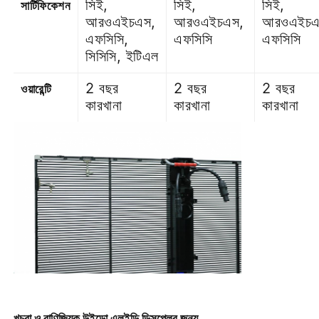
সিই,
সিই,
সিই,
সার্টিফিকেশন
আরওএইচএস,
আরওএইচএস,
আরওএইচএ
এফসিসি,
এফসিসি
এফসিসি
সিসিসি, ইটিএল
2 বছর
2 বছর
2 বছর
ওয়ারেন্টি
কারখানা
কারখানা
কারখানা
খুচরা ও বাণিজ্যিক উইন্ডো এলইডি ডিসপ্লের জন্য