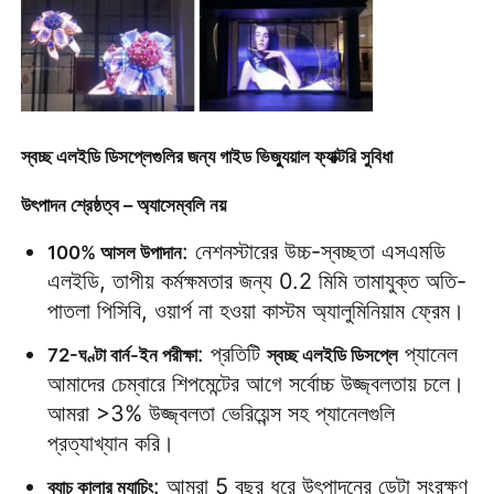
স্বচ্ছ এলইডি ডিসপ্লেগুলির জন্য গাইড ভিজ্যুয়াল ফ্যাক্টরি সুবিধা
উৎপাদন শ্রেষ্ঠত্ব – অ্যাসেম্বলি নয়
: নেশনস্টারের উচ্চ-স্বচ্ছতা এসএমডি 
100% আসল উপাদান
এলইডি, তাপীয় কর্মক্ষমতার জন্য 0.2 মিমি তামাযুক্ত অতি-
পাতলা পিসিবি, ওয়ার্প না হওয়া কাস্টম অ্যালুমিনিয়াম ফ্রেম।
: প্রতিটি 
 প্যানেল 
72-ঘণ্টা বার্ন-ইন পরীক্ষা
স্বচ্ছ এলইডি ডিসপ্লে
আমাদের চেম্বারে শিপমেন্টের আগে সর্বোচ্চ উজ্জ্বলতায় চলে। 
আমরা >3% উজ্জ্বলতা ভেরিয়েন্স সহ প্যানেলগুলি 
প্রত্যাখ্যান করি।
: আমরা 5 বছর ধরে উৎপাদনের ডেটা সংরক্ষণ 
ব্যাচ কালার ম্যাচিং