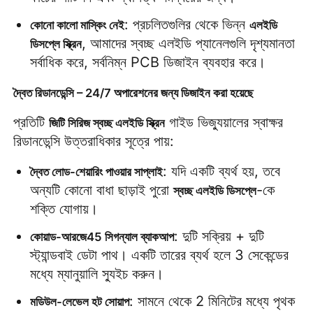
: প্রচলিতগুলির থেকে ভিন্ন 
কোনো কালো মাস্কিং নেই
এলইডি 
একটি উদ্ধৃতি অনুরোধ করুন
, আমাদের স্বচ্ছ এলইডি প্যানেলগুলি দৃশ্যমানতা 
ডিসপ্লে স্ক্রিন
সর্বাধিক করে, সর্বনিম্ন PCB ডিজাইন ব্যবহার করে।
LED ভিডিও ওয়াল ডিসপ্লে
দ্বৈত রিডানডেন্সি – 24/7 অপারেশনের জন্য ডিজাইন করা হয়েছে
প্রতিটি 
 গাইড ভিজ্যুয়ালের স্বাক্ষর 
জিটি সিরিজ স্বচ্ছ এলইডি স্ক্রিন
এলইডি ডিসপ্লে স্ক্রিন
রিডানডেন্সি উত্তরাধিকার সূত্রে পায়:
: যদি একটি ব্যর্থ হয়, তবে 
কনসার্টের নেতৃত্বাধীন স্ক্রিন
দ্বৈত লোড-শেয়ারিং পাওয়ার সাপ্লাই
অন্যটি কোনো বাধা ছাড়াই পুরো 
-কে 
স্বচ্ছ এলইডি ডিসপ্লে
শক্তি যোগায়।
স্টেজ এলইডি স্ক্রিন ভাড়া
: দুটি সক্রিয় + দুটি 
কোয়াড-আরজে45 সিগন্যাল ব্যাকআপ
স্ট্যান্ডবাই ডেটা পাথ। একটি তারের ব্যর্থ হলে 3 সেকেন্ডের 
সিওবি এলইডি ভিডিও প্রাচীর
মধ্যে ম্যানুয়ালি স্যুইচ করুন।
: সামনে থেকে 2 মিনিটের মধ্যে পৃথক 
মডিউল-লেভেল হট সোয়াপ
স্বচ্ছ এলইডি প্রদর্শন