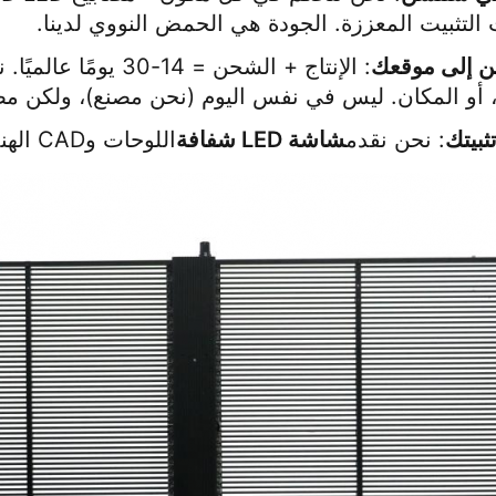
التثبيت المعززة. الجودة هي الحمض النووي لدينا.
ن إلى موقعك
: الإنتاج + الشحن = 14-30 يومًا عالميًا. نحن نقدم
، أو المكان. ليس في نفس اليوم (نحن مصنع)، ولكن 
ثبيتك
: نحن نقدم
شاشة LED شفافة
اللوحات وCAD الهندسية. أنت تتعامل مع التثبيت — مع الحفاظ على التحكم والهوامش.