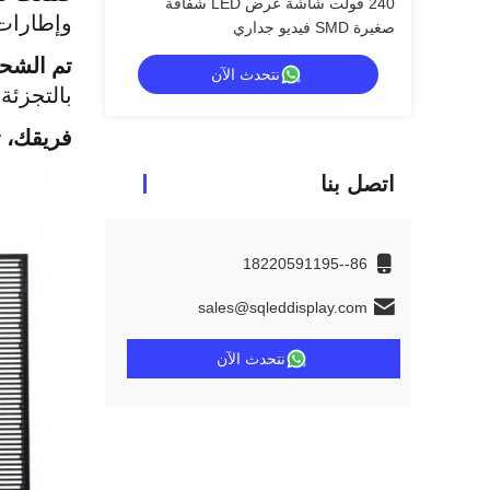
240 فولت شاشة عرض LED شفافة
وإطارات 
صغيرة SMD فيديو جداري
تم الشح
نتحدث الآن
بالتجزئة
فريقك، ت
اتصل بنا
86--18220591195
sales@sqleddisplay.com
نتحدث الآن