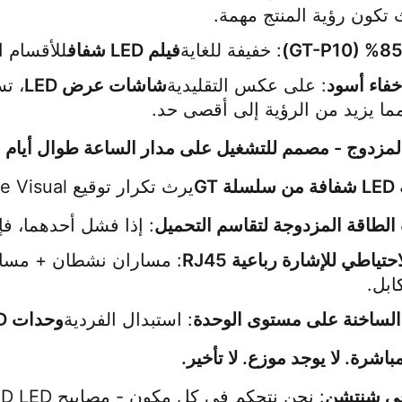
تكون رؤية المنتج مهمة.
: خفيفة للغاية
فيلم LED شفاف
للأقسام ا
اخفاء أسود
: على عكس التقليدية
شاشات عرض LED
مما يزيد من الرؤية إلى أقصى حد.
المزدوج - مصمم للتشغيل على مدار الساعة طوال أيام ا
 GT
يرث تكرار توقيع Guide Visual:
الطاقة المزدوجة لتقاسم التحميل
: إذا فشل أحدهما، فإ
حتياطي للإشارة رباعية RJ45
ابل.
 الساخنة على مستوى الوحدة
: استبدال الفردية
وحدات LED
اشرة. لا يوجد موزع. لا تأخير.
ي شنتشن