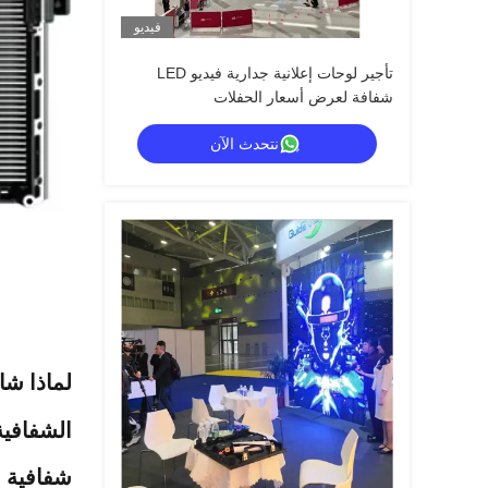
فيديو
تأجير لوحات إعلانية جدارية فيديو LED
شفافة لعرض أسعار الحفلات
نتحدث الآن
لماذا شاشات LED الشفا
الشفافية
شفافية 75% (GT-P3.91)