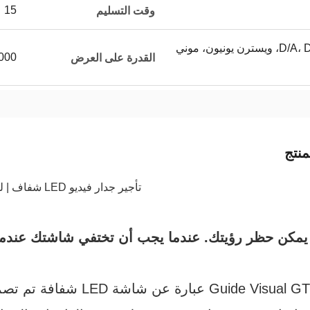
15
وقت التسليم
خطاب الاعتماد، D/A، D/P، T/T، ويسترن يونيون، موني
3000 للمتر ا
القدرة على العرض
نتج
تأجير جدار فيديو LED شفاف | لوحة عرض LED P3.91 مع إشارة احتياطية
 يمكن حظر رؤيتك. عندما يجب أن تختفي شاشتك عندما 
سلسلة uide Visual GT