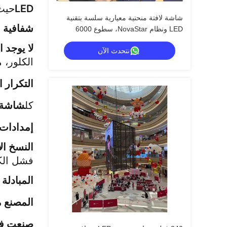
LED
حيث 
شاشة لافتة منحنية معيارية سلسة بتقنية
شفافية 85% (GT-P10)
LED ونظام NovaStar، سطوع 6000
شمعة
لا يوجد 
نتحدث الآن
الكلور، 
التكرار 
كل
شاشة LED شفافة من سلسلة
إمدادات 
النسخ الا
فشل الك
المبادلة
المصنع مب
صنعت ف