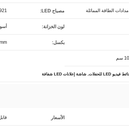
921
مصباح LED:
أسو
لون الخزانة:
1mm
بكسل:
,
ئط فيديو LED للحفلات
شاشة إعلانات LED شفافة
قابل
الأسعار