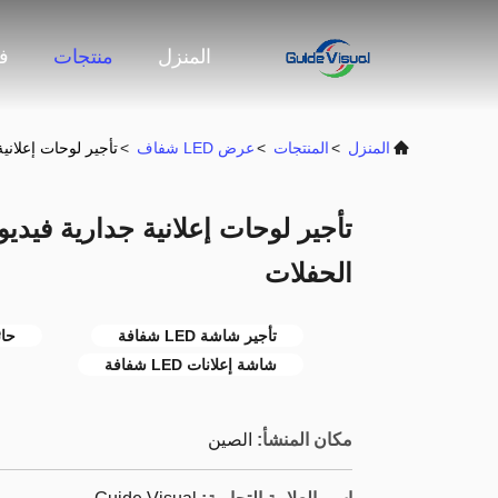
المنزل
منتجات
ف
المنزل
>
المنتجات
>
عرض LED شفاف
>
تأجير لوحات إعلانية جدارية فيديو ED
الحفلات
تأجير شاشة LED شفافة
حائط 
شاشة إعلانات LED شفافة
مكان المنشأ:
الصين