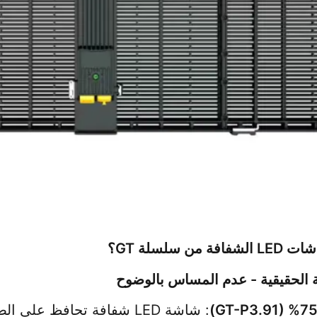
فة من سلسلة GT؟
 الحقيقية - عدم المساس بالوضوح
: شاشة LED شفافة تحافظ على الضوء الطبيعي وخطوط الرؤية. مثالي ل