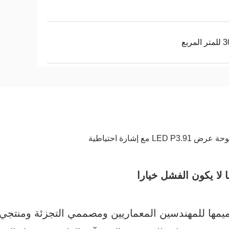
لمربع
لا يكون الفشل خيارا
G عبارة عن شاشة LED شفافة تم تصميمها للمهندسين المعماريين ومصممي التجزئة 