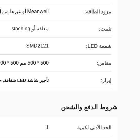
Meanwell أو غيرها من إمدادات الطاقة المماثلة
مزود الطاقة:
معلقة أو staching
تثبيت:
SMD2121
شمعة LED:
500 * 500 مم 500 * 1000 سم
مقاس:
,
إبراز:
تأجير شاشة LED شفافة
حا
شروط الدفع والشحن
1
الحد الأدنى لكمية