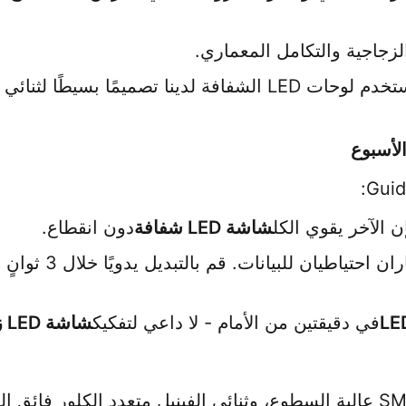
لزجاجية والتكامل المعماري.
لأسبوع
ن الآخر يقوي الكل
شاشة LED شفافة
دون انقطاع.
في دقيقتين من الأمام - لا داعي لتفكيك
شاشة LED زجاجية