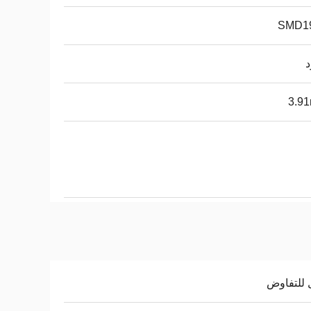
SMD1
د
3.9
 للتفاوض