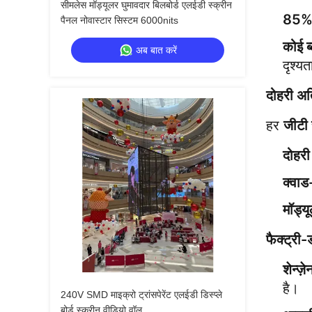
सीमलेस मॉड्यूलर घुमावदार बिलबोर्ड एलईडी स्क्रीन
85% 
पैनल नोवास्टार सिस्टम 6000nits
कोई ब्
अब बात करें
दृश्य
दोहरी अत
हर 
जीटी 
दोहरी
क्वा
मॉड्य
फैक्ट्री
शेन्ज़े
है।
240V SMD माइक्रो ट्रांसपेरेंट एलईडी डिस्प्ले
बोर्ड स्क्रीन वीडियो वॉल