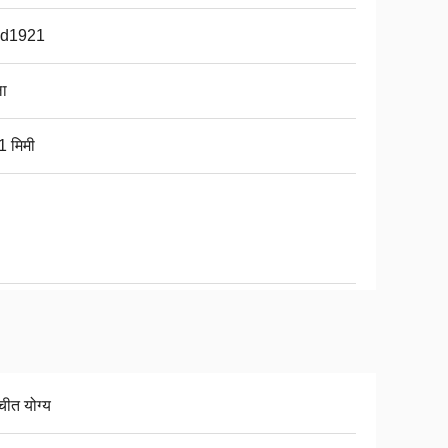
d1921
ा
1 मिमी
चीत योग्य