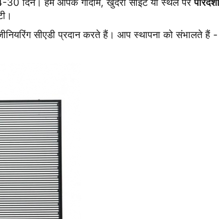
 14-30 दिन। हम आपके गोदाम, खुदरा साइट या स्थल पर 
पारदर्श
ंटी।
ीनियरिंग सीएडी प्रदान करते हैं। आप स्थापना को संभालते हैं -