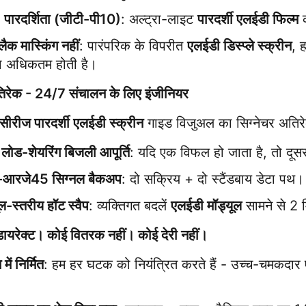
पारदर्शिता (जीटी-पी10)
: अल्ट्रा-लाइट 
पारदर्शी एलईडी फिल्म
 
लैक मास्किंग नहीं
: पारंपरिक के विपरीत 
एलईडी डिस्प्ले स्क्रीन
, 
ता अधिकतम होती है।
िरेक - 24/7 संचालन के लिए इंजीनियर
सीरीज पारदर्शी एलईडी स्क्रीन
 गाइड विजुअल का सिग्नेचर अतिरेक
 लोड-शेयरिंग बिजली आपूर्ति
: यदि एक विफल हो जाता है, तो दूसरा
ड-आरजे45 सिग्नल बैकअप
: दो सक्रिय + दो स्टैंडबाय डेटा पथ।
ूल-स्तरीय हॉट स्वैप
: व्यक्तिगत बदलें 
एलईडी मॉड्यूल
 सामने से 2 म
-डायरेक्ट। कोई वितरक नहीं। कोई देरी नहीं।
न में निर्मित
: हम हर घटक को नियंत्रित करते हैं - उच्च-चमकदार ए