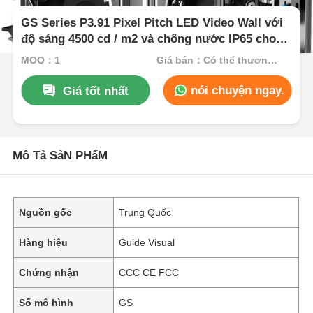
GS Series P3.91 Pixel Pitch LED Video Wall với
độ sáng 4500 cd / m2 và chống nước IP65 cho
các sự kiện ngoài trời
MOQ：1
Giá bán：Có thể thương lượng
nói chuyện ngay.
Giá tốt nhất
Mô Tả SảN PHẩM
Nguồn gốc
Trung Quốc
Hàng hiệu
Guide Visual
Chứng nhận
CCC CE FCC
Số mô hình
GS