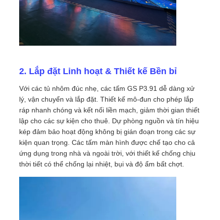
Buổi trình diễn VR
Về Chúng Tôi
2. Lắp đặt Linh hoạt & Thiết kế Bền bỉ
Với các tủ nhôm đúc nhẹ, các tấm GS P3.91 dễ dàng xử
Tham quan nhà máy
lý, vận chuyển và lắp đặt. Thiết kế mô-đun cho phép lắp
ráp nhanh chóng và kết nối liền mạch, giảm thời gian thiết
lập cho các sự kiện cho thuê. Dự phòng nguồn và tín hiệu
Kiểm soát chất lượng
kép đảm bảo hoạt động không bị gián đoạn trong các sự
kiện quan trọng. Các tấm màn hình được chế tạo cho cả
Liên hệ với chúng tôi
ứng dụng trong nhà và ngoài trời, với thiết kế chống chịu
thời tiết có thể chống lại nhiệt, bụi và độ ẩm bất chợt.
Tin tức
Các trường hợp