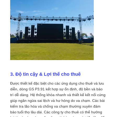
Yêu cầu báo giá
Màn hình treo tường LED
Màn hình hiển thị LED
Màn hình LED cho buổi hòa nhạc
3. Độ tin cậy & Lợi thế cho thuê
Thuê màn hình LED sân khấu
Được thiết kế đặc biệt cho các ứng dụng cho thuê và lưu
diễn, dòng GS P3.91 kết hợp sự ổn định, độ bền và bảo
trì dễ dàng. Hệ thống khóa nhanh và thiết kế kết nối cứng
Tường video LED COB
giúp ngăn ngừa sai lệch và hư hỏng do va chạm. Các bài
kiểm tra lão hóa và chống va chạm thường xuyên đảm
bảo tuổi thọ lâu dài. Các công ty cho thuê có thể hưởng
Màn hình LED trong suốt