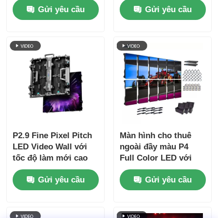
Gửi yêu cầu
Gửi yêu cầu
màu và mức bảo vệ
Tốc độ làm mới 3840
IP65 cho buổi hòa
Hz và độ sáng
nhạc & sự kiện sân
4500cd/m2
khấu
P2.9 Fine Pixel Pitch
Màn hình cho thuê
LED Video Wall với
ngoài đầy màu P4
tốc độ làm mới cao
Full Color LED với
7680Hz và hỗ trợ điện
tốc độ làm mới
Gửi yêu cầu
Gửi yêu cầu
& tín hiệu kép cho
7680Hz và chống
các sự kiện sân khấu
nước IP65 cho màn
hình tường video HD