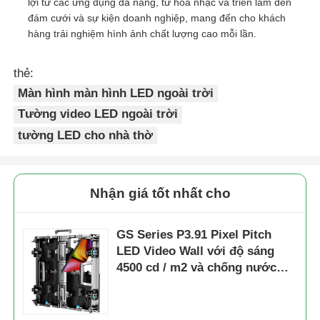
lợi từ các ứng dụng đa năng, từ hòa nhạc và triển lãm đến
đám cưới và sự kiện doanh nghiệp, mang đến cho khách
hàng trải nghiệm hình ảnh chất lượng cao mỗi lần.
Màn hình SMD LED
thẻ:
Bảng hiển thị LED ngoài trời
Màn hình màn hình LED ngoài trời
Tường video LED ngoài trời
biển quảng cáo led ngoài trời
tường LED cho nhà thờ
Nhận giá tốt nhất cho
GS Series P3.91 Pixel Pitch
LED Video Wall với độ sáng
4500 cd / m2 và chống nước
IP65 cho các sự kiện ngoài trời