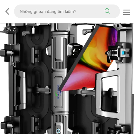
2
/
7