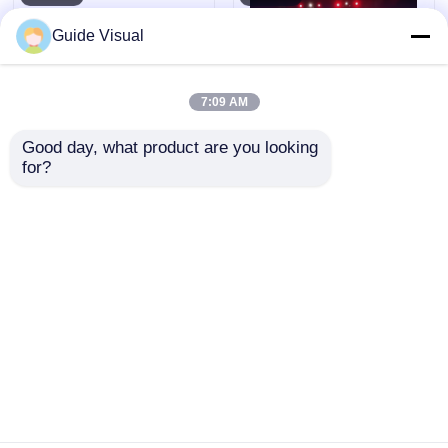
Guide Visual
7:09 AM
Good day, what product are you looking 
for?
Tỷ lệ làm mới 7680Hz
Hướng dẫn hình ảnh
IP65 tường video LED
GS Series P4.81 Trình
chống nước với tủ
hiển thị LED thuê
nhôm đúc đúp cho
ngoài cho thuê cấp
Gửi yêu cầu
Gửi yêu cầu
các sự kiện chuyên
độ nhập cảnh, 5000nit
nghiệp
IP65 7680Hz CE
Nhà
Về chúng tôi
Liên hệ với chúng tôi
Desktop Site
Sơ đồ trang web
Chính sách bảo mật