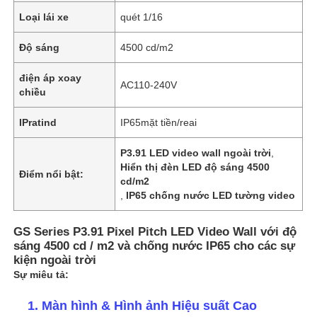
Loại lái xe
quét 1/16
Độ sáng
4500 cd/m2
điện áp xoay
AC110-240V
chiều
IPratind
IP65mặt tiền/reai
P3.91 LED video wall ngoài trời
,
Hiển thị đèn LED độ sáng 4500
Điểm nổi bật:
cd/m2
,
IP65 chống nước LED tường video
GS Series P3.91 Pixel Pitch LED Video Wall với độ
sáng 4500 cd / m2 và chống nước IP65 cho các sự
kiện ngoài trời
Sự miêu tả:
1. Màn hình & Hình ảnh Hiệu suất Cao