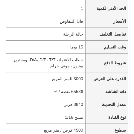
الحد الأدنى لكمية
1
الأسعار
قابل للتفاوض
تفاصيل التغليف
حالة الرحلة
وقت التسليم
15 يوما
خطاب الاعتماد، D/A، D/P، T/T، ويسترن
شروط الدفع
يونيون، موني جرام
القدرة على العرض
3000 للمتر المربع
دقة الشاشة
65536 نقطة / ㎡
معدل التحديث
3840 هرتز
نوع القيادة
مسح 1/16
سطوع
4500 قرص / متر مربع