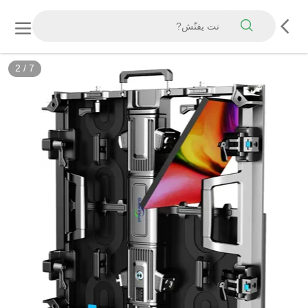
2
/
7