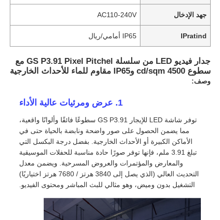
جهد الإدخال
AC110-240V
IPratind
IP65 أمامي/ريال
جدار فيديو LED من سلسلة GS P3.91 Pixel Pitchel مع
سطوع 4500 cd/sqm وIP65 مقاوم للماء للأحداث الخارجية
وصف:
1. عرض ومرئيات عالية الأداء
توفر شاشة LED للإيجار GS P3.91 سطوعًا فائقًا وألوانًا واقعية،
مما يضمن الحصول على صور واضحة ونابضة بالحياة حتى في
الأماكن الكبيرة أو الأحداث الخارجية. بفضل درجة البكسل التي
تبلغ 3.91 ملم، فإنها توفر صورًا حادة مناسبة للحفلات الموسيقية
والمعارض والمؤتمرات والعروض المسرحية. ويضمن معدل
التحديث العالي (الذي يصل إلى 3840 هرتز / 7680 هرتز اختياريًا)
التشغيل بدون وميض، وهو مثالي للبث المباشر ومحتوى الفيديو.