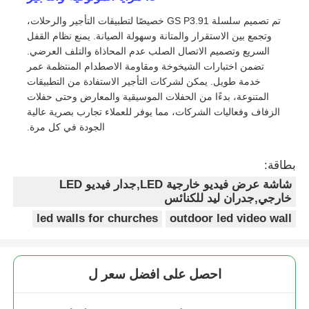
تم تصميم سلسلة GS P3.91 خصيصًا لتطبيقات التأجير والرحلات،
اطلب عرض أسعار
وتجمع بين الاستقرار والمتانة وسهولة الصيانة. يمنع نظام القفل
السريع وتصميم الاتصال الصلب عدم المحاذاة والتلف العرضي.
تضمن اختبارات الشيخوخة ومقاومة الاصطدام المنتظمة عمر
شاشة عرض فيديو LED
خدمة طويل. يمكن لشركات التأجير الاستفادة من التطبيقات
المتنوعة، بدءًا من الحفلات الموسيقية والمعارض وحتى حفلات
الزفاف وفعاليات الشركات، مما يوفر للعملاء تجارب بصرية عالية
شاشة عرض LED
الجودة في كل مرة.
بطاقة:
شاشة LED للحفل
شاشة عرض فيديو خارجية LED,جدار فيديو LED
خارجي,جدران ليد للكنائس
استئجار شاشة LED للمسرح
led walls for churches
outdoor led video wall
جدار فيديو LED COB
احصل على افضل سعر ل
عرض LED شفاف