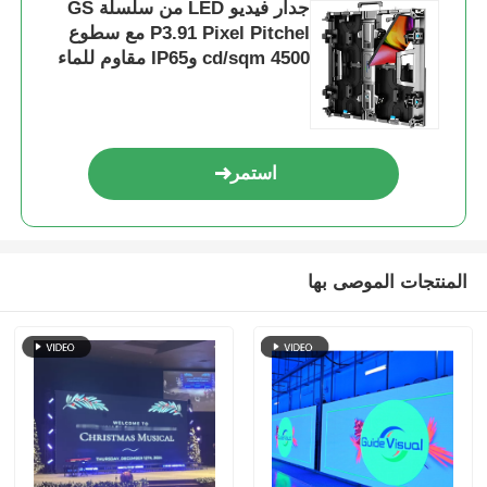
جدار فيديو LED من سلسلة GS
P3.91 Pixel Pitchel مع سطوع
شاشة SMD LED
4500 cd/sqm وIP65 مقاوم للماء
للأحداث الخارجية
لوحة عرض LED للخارج
استمر
لوحة الإعلانات في الهواء الطلق
المنتجات الموصى بها