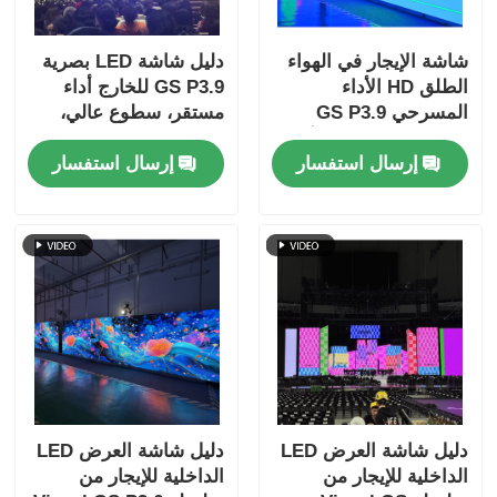
شاشة الإيجار في الهواء
دليل شاشة LED بصرية
الطلق HD الأداء
GS P3.9 للخارج أداء
المسرحي GS P3.9
مستقر، سطوع عالي،
شاشة LED كاملة الألوان
عرض استخدام الحدث
إرسال استفسار
إرسال استفسار
حائط فيديو
دليل شاشة العرض LED
دليل شاشة العرض LED
الداخلية للإيجار من
الداخلية للإيجار من