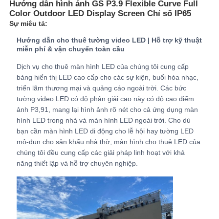
Hướng dẫn hình ảnh GS P3.9 Flexible Curve Full
Color Outdoor LED Display Screen Chỉ số IP65
Sự miêu tả:
Buổi trình diễn VR
Hướng dẫn cho thuê tường video LED | Hỗ trợ kỹ thuật
miễn phí & vận chuyển toàn cầu
Về Chúng Tôi
Dịch vụ cho thuê màn hình LED của chúng tôi cung cấp
bảng hiển thị LED cao cấp cho các sự kiện, buổi hòa nhạc,
triển lãm thương mại và quảng cáo ngoài trời. Các bức
Tham quan nhà máy
tường video LED có độ phân giải cao này có độ cao điểm
ảnh P3,91, mang lại hình ảnh rõ nét cho cả ứng dụng màn
hình LED trong nhà và màn hình LED ngoài trời. Cho dù
Kiểm soát chất lượng
bạn cần màn hình LED di động cho lễ hội hay tường LED
mô-đun cho sân khấu nhà thờ, màn hình cho thuê LED của
Liên hệ với chúng tôi
chúng tôi đều cung cấp các giải pháp linh hoạt với khả
năng thiết lập và hỗ trợ chuyên nghiệp.
Tin tức
Các trường hợp