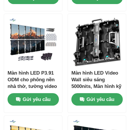
trong nhà và ngoài
trời
Màn hình LED P3.91
Màn hình LED Video
ODM cho phông nền
Wall siêu sáng
nhà thờ, tường video
5000nits, Màn hình kỹ
800W
thuật số P2.9 P3.9
Gửi yêu cầu
Gửi yêu cầu
cho Trung tâm
thương mại