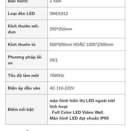
Bảo hành:
2 năm
Loại đèn LED
SMD1912
Kích thước mô-
250*250mm
đun
Kích thước tủ
500*500mm HOẶC 1000*1000mm
Phương pháp lái
28/1
xe
Tốc độ làm mới
7680Hz
Điện áp đầu vào
AC 110-220V
Trang chủ
màn hình hiển thị LED ngoài trời
linh hoạt
Điểm nổi bật:
Các sản phẩm
,
Full Color LED Video Wall
,
Màn hình LED đạt chuẩn IP65
Video