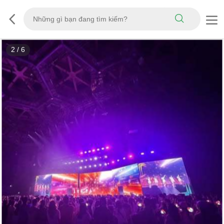
3
/
6