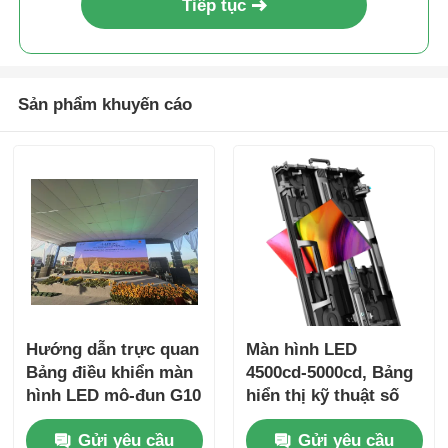
Tiếp tục
Sản phẩm khuyến cáo
Hướng dẫn trực quan
Màn hình LED
Bảng điều khiển màn
4500cd-5000cd, Bảng
hình LED mô-đun G10
hiển thị kỹ thuật số
Màn hình LED tùy
cho quảng cáo ngoài
Gửi yêu cầu
Gửi yêu cầu
chỉnh cho sử dụng
trời