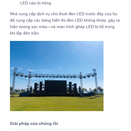
LED nào bị hỏng
Nhà cung cấp dịch vụ cho thuê đèn LED trước đây của họ
Màn hình SMD LED
đã cung cấp các bảng hiển thị đèn LED không khớp, gây ra
hiện tượng sọc màu—và màn hình ghép LED bị tối trong
Bảng hiển thị LED ngoài trời
khi lắp đèn trần.
biển quảng cáo led ngoài trời
Giải pháp của chúng tôi