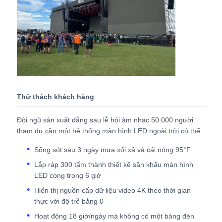
Yêu cầu báo giá
Màn hình treo tường LED
Màn hình hiển thị LED
Thử thách khách hàng
Màn hình LED cho buổi hòa nhạc
Đội ngũ sản xuất đằng sau lễ hội âm nhạc 50.000 người
tham dự cần một hệ thống màn hình LED ngoài trời có thể:
Sống sót sau 3 ngày mưa xối xả và cái nóng 95°F
Thuê màn hình LED sân khấu
Lắp ráp 300 tấm thành thiết kế sân khấu màn hình
LED cong trong 6 giờ
Tường video LED COB
Hiển thị nguồn cấp dữ liệu video 4K theo thời gian
thực với độ trễ bằng 0
Màn hình LED trong suốt
Hoạt động 18 giờ/ngày mà không có một bảng đèn