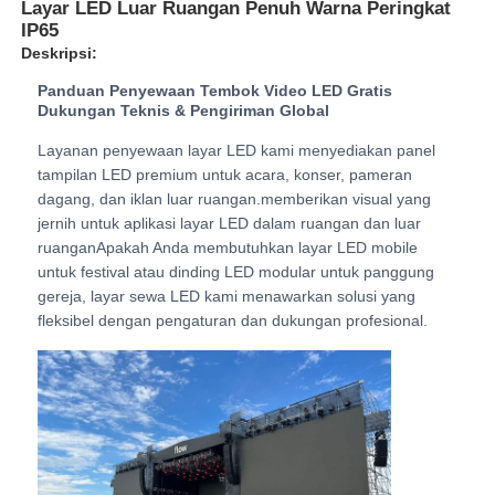
Layar LED Luar Ruangan Penuh Warna Peringkat
IP65
Deskripsi:
Pertunjukan VR
Panduan Penyewaan Tembok Video LED Gratis
Dukungan Teknis & Pengiriman Global
Tentang Kami
Layanan penyewaan layar LED kami menyediakan panel
tampilan LED premium untuk acara, konser, pameran
dagang, dan iklan luar ruangan.memberikan visual yang
Tur Pabrik
jernih untuk aplikasi layar LED dalam ruangan dan luar
ruanganApakah Anda membutuhkan layar LED mobile
untuk festival atau dinding LED modular untuk panggung
Kontrol kualitas
gereja, layar sewa LED kami menawarkan solusi yang
fleksibel dengan pengaturan dan dukungan profesional.
Hubungi Kami
Berita
Kasus