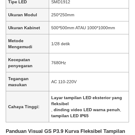
Tipe LED
SMD1912
Ukuran Modul
250*250mm
Ukuran Kabinet
500*500mm ATAU 1000*1000mm
Metode
1/28 detik
Mengemudi
Kecepatan
7680Hz
penyegaran
Tegangan
AC 110-220V
masukan
Rumah
Layar tampilan LED eksterior yang
fleksibel
Cahaya Tinggi:
,
dinding video LED warna penuh
,
Produk
tampilan LED IP65
Panduan Visual GS P3.9 Kurva Fleksibel Tampilan
Video