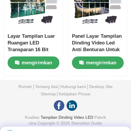
Layar Tampilan Luar
Panel Layar Tampilan
Ruangan LED
Dinding Video Led
Transparan 16 Bit
Anti Benturan Untuk
untuk Pameran dan
Acara Luar Ruangan
mengirimkan
mengirimkan
Pertunjukan Dalam
110V 1000nits
Ruangan
permintaan
permintaan
Rumah
Tentang kita
Hubungi kami
Desktop Site
Sitemap
Kebijakan Privasi
Kualitas
Tampilan Dinding Video LED
Pabrik
cina.Copyright © 2026 Shenzhen Guide
Technology Co., Ltd. All Rights Reserved.