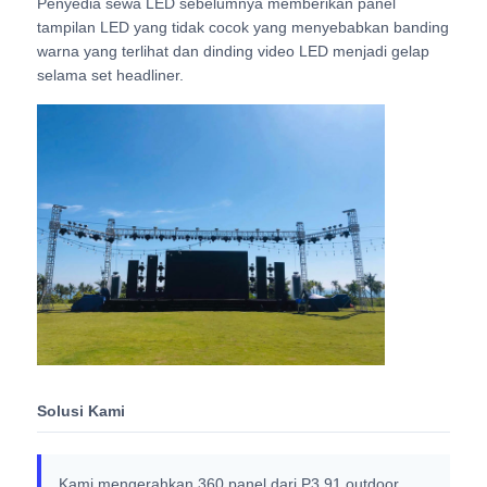
Penyedia sewa LED sebelumnya memberikan panel
tampilan LED yang tidak cocok yang menyebabkan banding
warna yang terlihat dan dinding video LED menjadi gelap
SMD LED Screen
selama set headliner.
Papan Tampilan LED Luar
Papan reklame luar ruangan
Solusi Kami
Kami mengerahkan 360 panel dari P3.91 outdoor