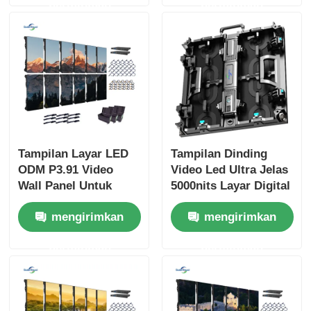
permintaan
permintaan
Tampilan Layar LED
Tampilan Dinding
ODM P3.91 Video
Video Led Ultra Jelas
Wall Panel Untuk
5000nits Layar Digital
Latar Belakang
P2.9 P3.9 Untuk Pusat
mengirimkan
mengirimkan
Gereja 800W
Perbelanjaan
permintaan
permintaan