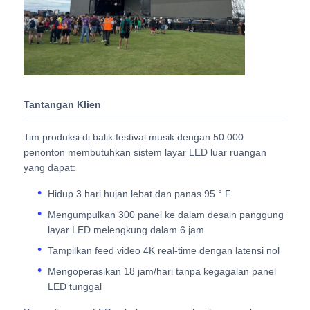
Minta Penawaran Harga
Tampilan Dinding Video LED
Tantangan Klien
Layar layar LED
Tim produksi di balik festival musik dengan 50.000
penonton membutuhkan sistem layar LED luar ruangan
layar dipimpin konser
yang dapat:
Hidup 3 hari hujan lebat dan panas 95 ° F
Sewa layar LED panggung
Mengumpulkan 300 panel ke dalam desain panggung
layar LED melengkung dalam 6 jam
Tampilkan feed video 4K real-time dengan latensi nol
Dinding video LED COB
Mengoperasikan 18 jam/hari tanpa kegagalan panel
LED tunggal
Tampilan LED transparan