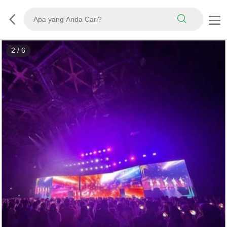
3
/
6