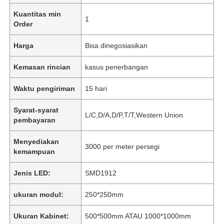
Kuantitas min
1
Order
Harga
Bisa dinegosiasikan
Kemasan rincian
kasus penerbangan
Waktu pengiriman
15 hari
Syarat-syarat
L/C,D/A,D/P,T/T,Western Union
pembayaran
Menyediakan
3000 per meter persegi
kemampuan
Jenis LED:
SMD1912
ukuran modul:
250*250mm
Ukuran Kabinet:
500*500mm ATAU 1000*1000mm