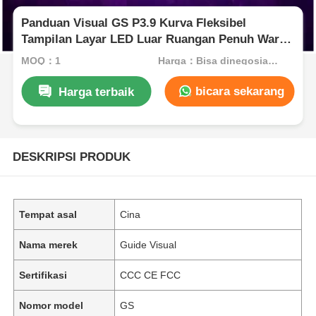
Panduan Visual GS P3.9 Kurva Fleksibel
Tampilan Layar LED Luar Ruangan Penuh Warna
Peringkat IP65
MOQ：1
Harga：Bisa dinegosiasikan
bicara sekarang
Harga terbaik
DESKRIPSI PRODUK
Tempat asal
Cina
Nama merek
Guide Visual
Sertifikasi
CCC CE FCC
Nomor model
GS