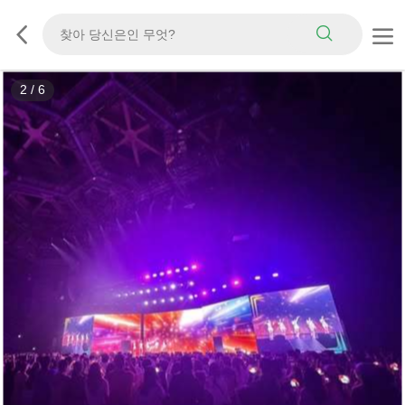
3
/
6