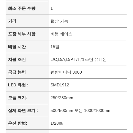
최소 주문 수량
1
가격
협상 가능
포장 세부 사항
비행 케이스
배달 시간
15일
지불 조건
L/C,D/A,D/P,T/T,웨스턴 유니온
공급 능력
평방미터당 3000
LED 유형 :
SMD1912
모듈 크기:
250*250mm
실제 화면 크기 :
500*500mm 또는 1000*1000mm
운전 방법:
1/28초