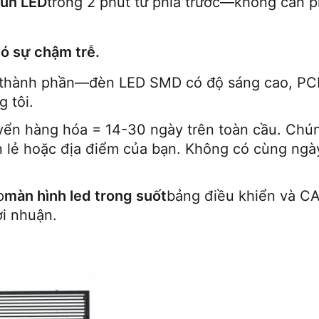
un LED
trong 2 phút từ phía trước—không cần ph
ó sự chậm trễ.
i thành phần—đèn LED SMD có độ sáng cao, PCB
 tôi.
yển hàng hóa = 14-30 ngày trên toàn cầu. Chúng
 lẻ hoặc địa điểm của bạn. Không có cùng ngày 
p
màn hình led trong suốt
bảng điều khiển và CAD
ợi nhuận.