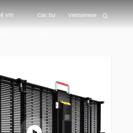
Hệ Với
Các Sự
Vietnamese
 Tôi
Kiện