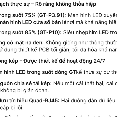
ạch thực sự – Rõ ràng không thỏa hiệp
rong suốt 75% (GT-P3.91)
: Màn hình LED xuyên
màn hình LED cửa sổ bán lẻ
nơi mà khả năng hiể
rong suốt 85% (GT-P10)
: Siêu nhẹ
phim LED tr
ng có mặt nạ đen
: Không giống như thông thư
sử dụng thiết kế PCB tối giản, tối đa hóa khả năn
ng kép – Được thiết kế để hoạt động 24/7
n hình LED trong suốt dòng GT
kế thừa sự dư th
guồn chia sẻ tải kép
: Nếu một cái thất bại, cái
t
không bị gián đoạn.
lưu tín hiệu Quad-RJ45
: Hai đường dẫn dữ liệu
cáp bị lỗi.