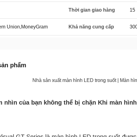
Thời gian giao hàng
15
tern Union,MoneyGram
Khả năng cung cấp
300
sản phẩm
Nhà sản xuất màn hình LED trong suốt | Màn h
m nhìn của bạn không thể bị chặn Khi màn hình 
isual GT Series là màn hình LED trong suốt được th