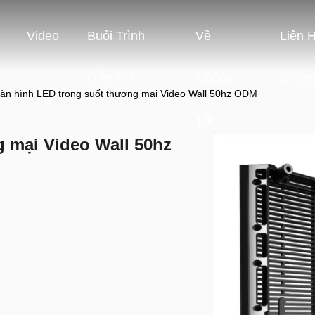
Video
Buổi Trình
Về
Liên 
Diễn VR
Chúng
Chúng
àn hình LED trong suốt thương mại Video Wall 50hz ODM
Tôi
 mại Video Wall 50hz