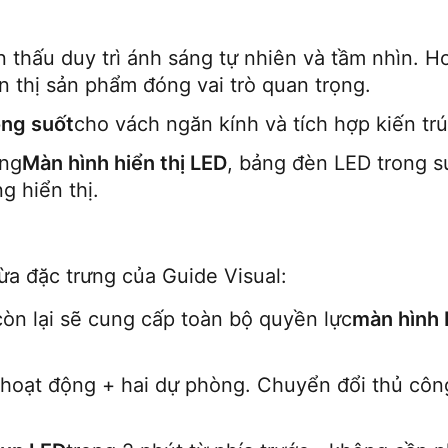
 thấu duy trì ánh sáng tự nhiên và tầm nhìn. H
n thị sản phẩm đóng vai trò quan trọng.
ong suốt
cho vách ngăn kính và tích hợp kiến ​​trú
ờng
Màn hình hiển thị LED
, bảng đèn LED trong s
g hiển thị.
ừa đặc trưng của Guide Visual:
 còn lại sẽ cung cấp toàn bộ quyền lực
màn hình 
 hoạt động + hai dự phòng. Chuyển đổi thủ công