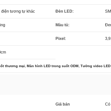
 điện tương tự khác
Đèn LED:
SM
ing
Màu tủ:
Đe
Pixel:
3,
0cm
,
,
uốt thương mại
Màn hình LED trong suốt ODM
Tường video LED 
Giá bán
Có 