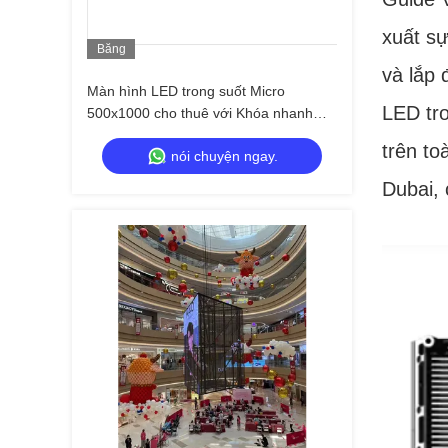
xuất sự
Băng
Hình
và lắp 
Màn hình LED trong suốt Micro
LED tro
500x1000 cho thuê với Khóa nhanh
Tùy chỉnh
trên to
nói chuyện ngay.
Dubai, 