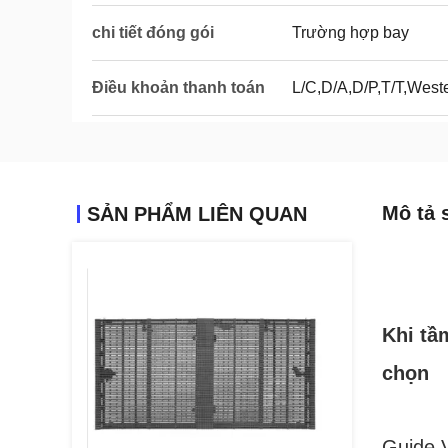
chi tiết đóng gói
Trường hợp bay
Điều khoản thanh toán
L/C,D/A,D/P,T/T,Wes
Mô tả 
SẢN PHẨM LIÊN QUAN
Khi tầ
chọn
Guide V