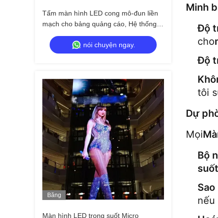
Hình
Minh b
Tấm màn hình LED cong mô-đun liền
mạch cho bảng quảng cáo, Hệ thống
Độ t
NovaStar, 6000 nits
cho
nói chuyện ngay.
Độ t
Khô
tôi 
Dự phò
Mọi
Mà
Bộ n
suố
Sao 
Băng
nếu 
Hình
Màn hình LED trong suốt Micro