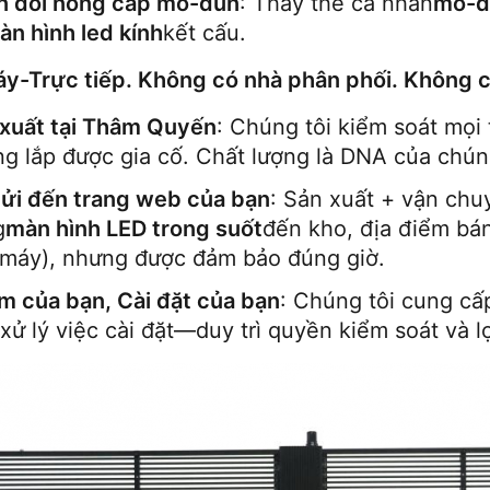
n đổi nóng cấp mô-đun
: Thay thế cá nhân
mô-đ
àn hình led kính
kết cấu.
y-Trực tiếp. Không có nhà phân phối. Không c
xuất tại Thâm Quyến
: Chúng tôi kiểm soát mọ
g lắp được gia cố. Chất lượng là DNA của chúng
ửi đến trang web của bạn
: Sản xuất + vận chu
g
màn hình LED trong suốt
đến kho, địa điểm bán
máy), nhưng được đảm bảo đúng giờ.
 của bạn, Cài đặt của bạn
: Chúng tôi cung cấ
xử lý việc cài đặt—duy trì quyền kiểm soát và l