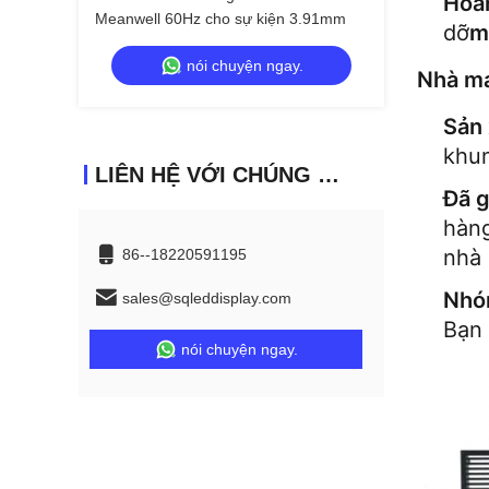
Hoá
Meanwell 60Hz cho sự kiện 3.91mm
dỡ
m
nói chuyện ngay.
Nhà má
Sản 
khun
LIÊN HỆ VỚI CHÚNG TÔI
Đã g
hàn
nhà 
86--18220591195
Nhóm
sales@sqleddisplay.com
Bạn 
nói chuyện ngay.