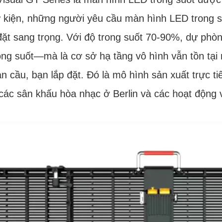
 kiện, những người yêu cầu màn hình LED trong su
đặt sang trọng. Với độ trong suốt 70-90%, dự phò
ng suốt—mà là cơ sở hạ tầng vô hình vẫn tồn tại n
àn cầu, bạn lắp đặt. Đó là mô hình sản xuất trực
các sân khấu hòa nhạc ở Berlin và các hoạt động