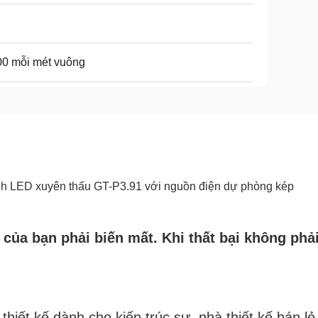
0 mỗi mét vuông
ình LED xuyên thấu GT-P3.91 với nguồn điện dự phòng kép
của bạn phải biến mất. Khi thất bại không phải
iết kế dành cho kiến ​​trúc sư, nhà thiết kế bán l