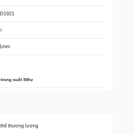
D1921
n
91mm
trong suốt 50hz
thể thương lượng