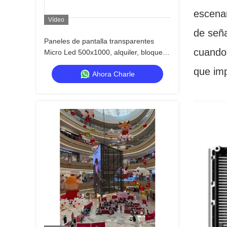
escenar
Vídeo
de seña
Paneles de pantalla transparentes
cuando 
Micro Led 500x1000, alquiler, bloqueo
rápido, personalizados
que imp
Ahora Charle