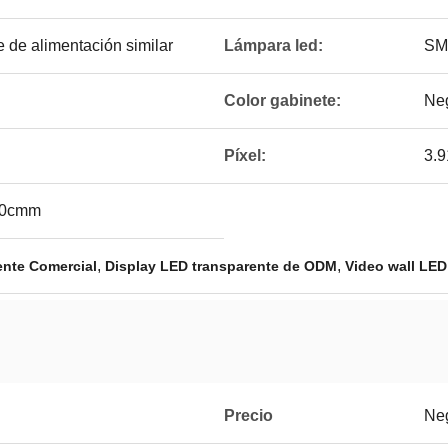
e de alimentación similar
Lámpara led:
SM
Color gabinete:
Ne
Píxel:
3.
00cmm
,
,
ente Comercial
Display LED transparente de ODM
Video wall LED
Precio
Ne