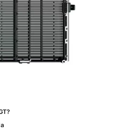
 GT?
da