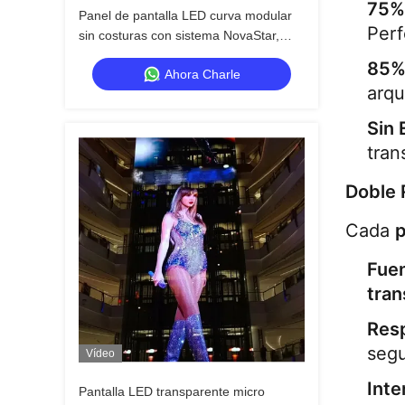
75%
Panel de pantalla LED curva modular
Perf
sin costuras con sistema NovaStar,
6000 nits
85%
Ahora Charle
arqu
Sin
tran
Doble 
Cada 
p
Fuen
tran
Res
segu
Vídeo
Inte
Pantalla LED transparente micro