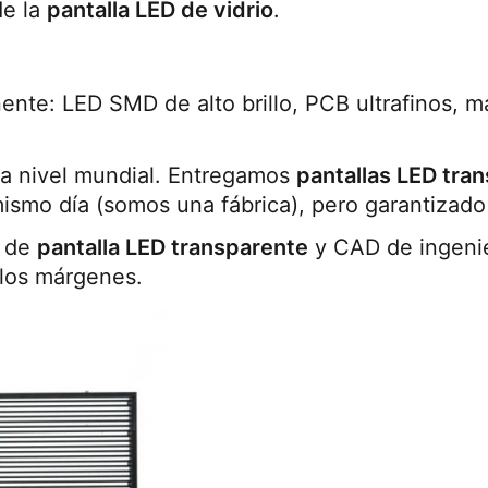
e la 
pantalla LED de vidrio
.
te: LED SMD de alto brillo, PCB ultrafinos, ma
 a nivel mundial. Entregamos 
pantallas LED tra
 mismo día (somos una fábrica), pero garantizado
 de 
pantalla LED transparente
 y CAD de ingenie
 los márgenes.