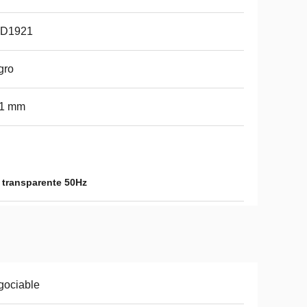
D1921
gro
91 mm
 transparente 50Hz
gociable