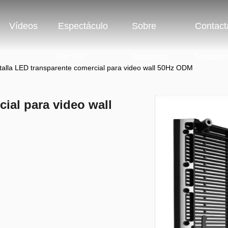
Vídeos
Espectáculo
Sobre
Contact
De RV
Nosotros
Nosotro
talla LED transparente comercial para video wall 50Hz ODM
ial para video wall