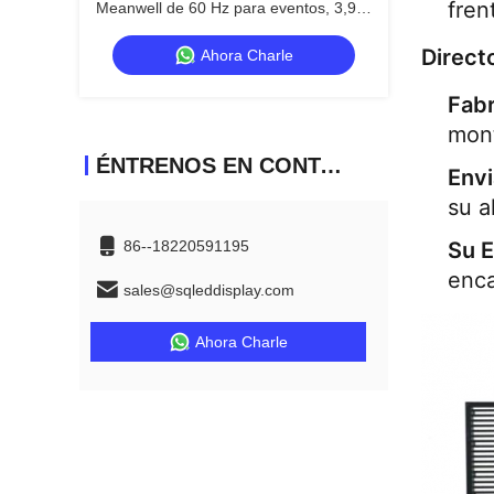
fren
Meanwell de 60 Hz para eventos, 3,91
mm
Directo
Ahora Charle
Fab
mont
ÉNTRENOS EN CONTACTO CON
Envi
su a
86--18220591195
Su E
enca
sales@sqleddisplay.com
Ahora Charle