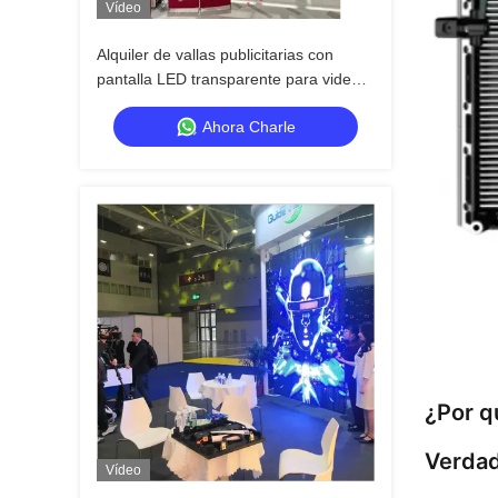
Vídeo
Alquiler de vallas publicitarias con
pantalla LED transparente para video y
cotizaciones de conciertos
Ahora Charle
¿Por q
Verdad
Vídeo