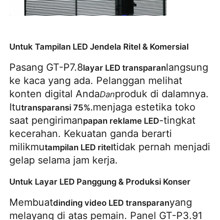
Untuk Tampilan LED Jendela Ritel & Komersial
Pasang GT-P7.8
langsung 
layar LED transparan
ke kaca yang ada. Pelanggan melihat 
konten digital Anda
produk di dalamnya. 
Dan
Itu
menjaga estetika toko 
transparansi 75%.
saat pengiriman
-tingkat 
papan reklame LED
kecerahan. Kekuatan ganda berarti 
milikmu
tidak pernah menjadi 
tampilan LED ritel
gelap selama jam kerja.
Untuk Layar LED Panggung & Produksi Konser
Membuat
yang 
dinding video LED transparan
melayang di atas pemain. Panel GT-P3.91 