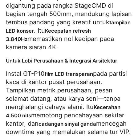
digantung pada rangka StageCMD di 
bagian tengah 500mm, mendukung lapisan 
tembus pandang yang kreatif untuk
tampilan 
. Itu
LED konser
Kecepatan refresh 
memastikan nol kedipan pada 
3.840Hz
kamera siaran 4K.
Untuk Lobi Perusahaan & Integrasi Arsitektur
Instal GT-P10
pada partisi 
film LED transparan
kaca di kantor pusat perusahaan. 
Tampilkan metrik perusahaan, pesan 
selamat datang, atau karya seni—tanpa 
menghalangi cahaya alami. Itu
Kecerahan 
memotong pencahayaan sekitar 
4.500 nits
kantor, dan
mencegah 
cadangan sinyal ganda
downtime yang memalukan selama tur VIP.