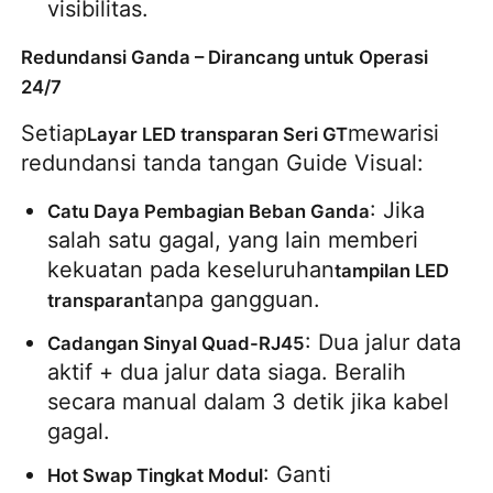
visibilitas.
SMD LED Screen
Redundansi Ganda – Dirancang untuk Operasi
24/7
Papan Tampilan LED Luar
Setiap
mewarisi 
Layar LED transparan Seri GT
redundansi tanda tangan Guide Visual:
Papan reklame luar ruangan
: Jika 
Catu Daya Pembagian Beban Ganda
salah satu gagal, yang lain memberi 
kekuatan pada keseluruhan
tampilan LED 
tanpa gangguan.
transparan
: Dua jalur data 
Cadangan Sinyal Quad-RJ45
aktif + dua jalur data siaga. Beralih 
secara manual dalam 3 detik jika kabel 
gagal.
: Ganti 
Hot Swap Tingkat Modul