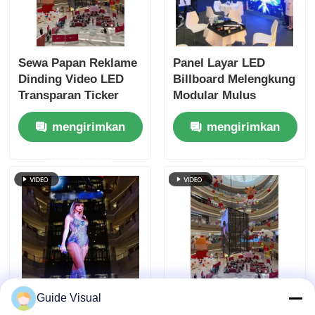
Sewa Papan Reklame
Panel Layar LED
Dinding Video LED
Billboard Melengkung
Transparan Ticker
Modular Mulus
Konser
Sistem NovaStar
mengirimkan
mengirimkan
6000nits
permintaan
permintaan
Guide Visual
Layar Tampilan LED
Papan Layar Video