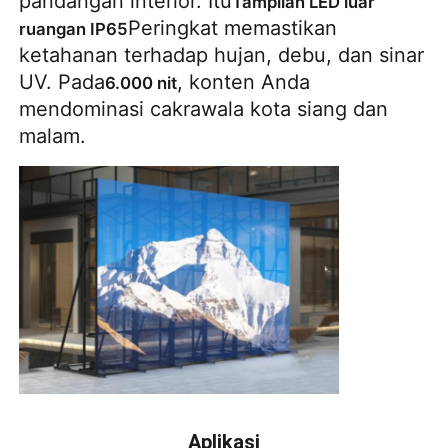
pandangan interior. Itu
Tampilan LED luar 
Peringkat memastikan 
ruangan IP65
ketahanan terhadap hujan, debu, dan sinar 
UV. Pada
, konten Anda 
6.000 nit
mendominasi cakrawala kota siang dan 
malam.
Aplikasi