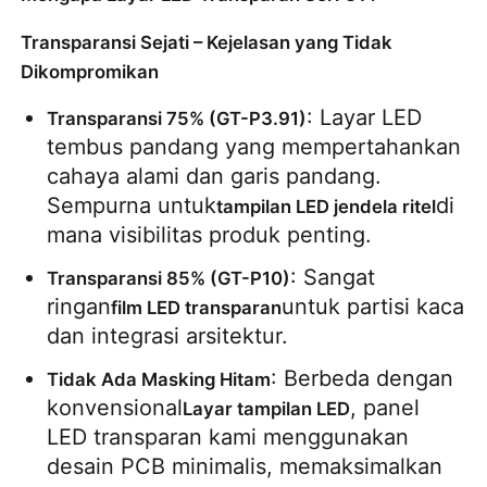
Transparansi Sejati – Kejelasan yang Tidak
Minta Penawaran Harga
Dikompromikan
: Layar LED 
Transparansi 75% (GT-P3.91)
Tampilan Dinding Video LED
tembus pandang yang mempertahankan 
cahaya alami dan garis pandang. 
Layar layar LED
Sempurna untuk
di 
tampilan LED jendela ritel
mana visibilitas produk penting.
layar dipimpin konser
: Sangat 
Transparansi 85% (GT-P10)
ringan
untuk partisi kaca 
film LED transparan
Sewa layar LED panggung
dan integrasi arsitektur.
: Berbeda dengan 
Tidak Ada Masking Hitam
Dinding video LED COB
konvensional
, panel 
Layar tampilan LED
LED transparan kami menggunakan 
desain PCB minimalis, memaksimalkan 
Tampilan LED transparan