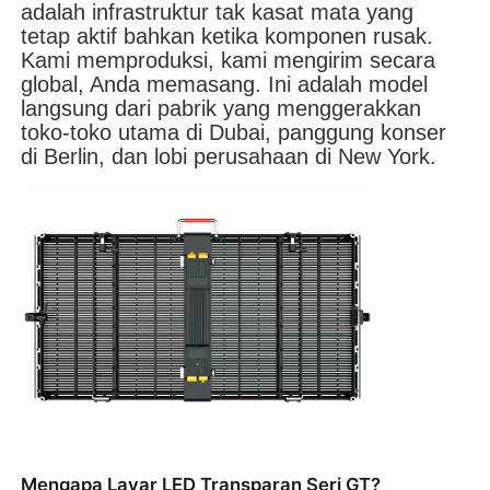
adalah infrastruktur tak kasat mata yang
tetap aktif bahkan ketika komponen rusak.
Kami memproduksi, kami mengirim secara
Pertunjukan VR
global, Anda memasang. Ini adalah model
langsung dari pabrik yang menggerakkan
toko-toko utama di Dubai, panggung konser
Tentang Kami
di Berlin, dan lobi perusahaan di New York.
Tur Pabrik
Kontrol kualitas
Hubungi Kami
Berita
Kasus
Mengapa Layar LED Transparan Seri GT?