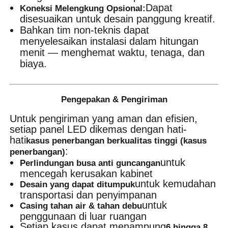
Dapat
Koneksi Melengkung Opsional:
disesuaikan untuk desain panggung kreatif.
Bahkan tim non-teknis dapat
menyelesaikan instalasi dalam hitungan
menit — menghemat waktu, tenaga, dan
biaya.
Pengepakan & Pengiriman
Untuk pengiriman yang aman dan efisien,
setiap panel LED dikemas dengan hati-
hati
kasus penerbangan berkualitas tinggi (kasus
:
penerbangan)
untuk
Perlindungan busa anti guncangan
mencegah kerusakan kabinet
untuk kemudahan
Desain yang dapat ditumpuk
transportasi dan penyimpanan
untuk
Casing tahan air & tahan debu
penggunaan di luar ruangan
Setiap kasus dapat menampung
6 hingga 8