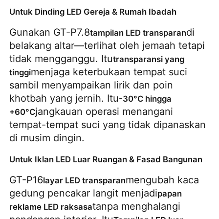
Untuk Dinding LED Gereja & Rumah Ibadah
Gunakan GT-P7.8
di 
tampilan LED transparan
belakang altar—terlihat oleh jemaah tetapi 
tidak mengganggu. Itu
transparansi yang 
menjaga keterbukaan tempat suci 
tinggi
sambil menyampaikan lirik dan poin 
khotbah yang jernih. Itu
-30°C hingga 
jangkauan operasi menangani 
+60°C
tempat-tempat suci yang tidak dipanaskan 
di musim dingin.
Untuk Iklan LED Luar Ruangan & Fasad Bangunan
GT-P16
mengubah kaca 
layar LED transparan
gedung pencakar langit menjadi
papan 
tanpa menghalangi 
reklame LED raksasa