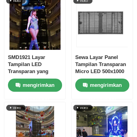
SMD1921 Layar
Sewa Layar Panel
Tampilan LED
Tampilan Transparan
Transparan yang
Micro LED 500x1000
Dapat Ditumpuk
Kustom Kunci Cepat
mengirimkan
mengirimkan
untuk Ritel
permintaan
permintaan