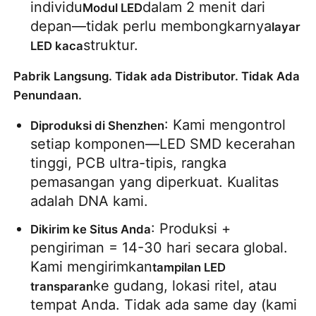
individu
dalam 2 menit dari 
Modul LED
depan—tidak perlu membongkarnya
layar 
struktur.
LED kaca
Pabrik Langsung. Tidak ada Distributor. Tidak Ada
Penundaan.
: Kami mengontrol 
Diproduksi di Shenzhen
setiap komponen—LED SMD kecerahan 
tinggi, PCB ultra-tipis, rangka 
pemasangan yang diperkuat. Kualitas 
adalah DNA kami.
: Produksi + 
Dikirim ke Situs Anda
pengiriman = 14-30 hari secara global. 
Kami mengirimkan
tampilan LED 
ke gudang, lokasi ritel, atau 
transparan
tempat Anda. Tidak ada same day (kami 