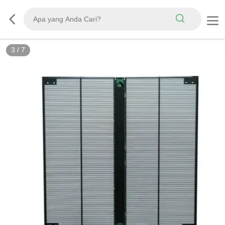
3
/
7