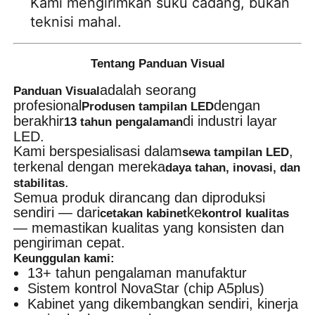
Kami mengirimkan suku cadang, bukan 
teknisi mahal.
Tentang Panduan Visual
adalah seorang
Panduan Visual
profesional
dengan
Produsen tampilan LED
berakhir
di industri layar
13 tahun pengalaman
LED.
Kami berspesialisasi dalam
,
sewa tampilan LED
terkenal dengan mereka
daya tahan, inovasi, dan
.
stabilitas
Semua produk dirancang dan diproduksi
sendiri — dari
ke
cetakan kabinet
kontrol kualitas
— memastikan kualitas yang konsisten dan
pengiriman cepat.
Keunggulan kami:
13+ tahun pengalaman manufaktur
Sistem kontrol NovaStar (chip A5plus)
Kabinet yang dikembangkan sendiri, kinerja