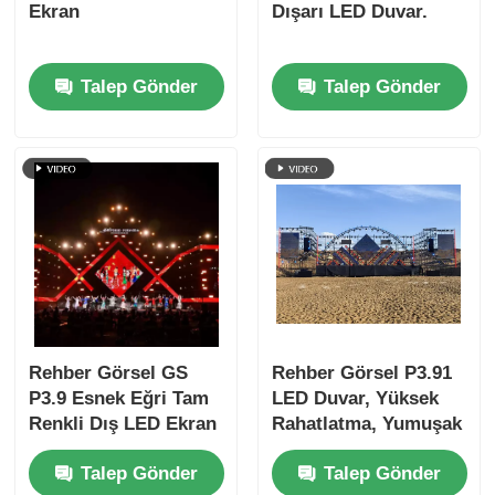
Ekran
Dışarı LED Duvar.
Talep Gönder
Talep Gönder
Rehber Görsel GS
Rehber Görsel P3.91
P3.9 Esnek Eğri Tam
LED Duvar, Yüksek
Renkli Dış LED Ekran
Rahatlatma, Yumuşak
Ekranı IP65 Derecesi
Görseller, Aşırı
Talep Gönder
Talep Gönder
Sıcakta bile