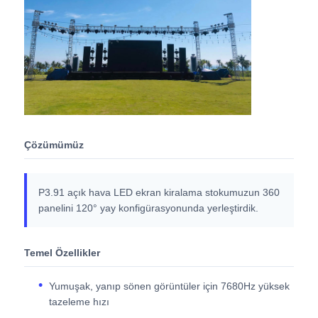
SMD LED Ekran
Dış LED Ekran Tablosu
Dış mekan led reklam panosu
Çözümümüz
P3.91 açık hava LED ekran kiralama stokumuzun 360
panelini 120° yay konfigürasyonunda yerleştirdik.
Temel Özellikler
Yumuşak, yanıp sönen görüntüler için 7680Hz yüksek
tazeleme hızı