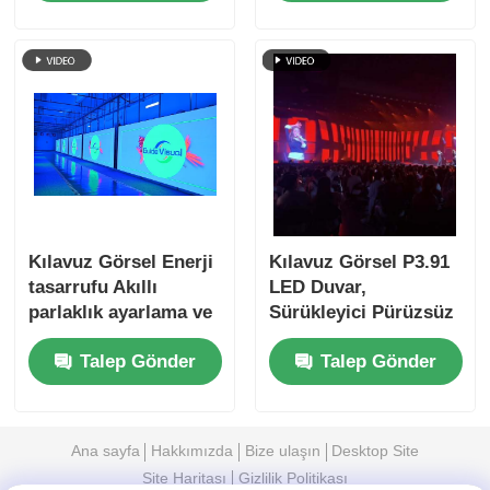
Performans, Sahne
Hazır
Kılavuz Görsel Enerji
Kılavuz Görsel P3.91
tasarrufu Akıllı
LED Duvar,
parlaklık ayarlama ve
Sürükleyici Pürüzsüz
tüketimi ile LED
Görseller, Yüksek
Talep Gönder
Talep Gönder
Video Duvar Ekranı
Yenileme, Su
Geçirmez, Sahne
Etkisi için Tasarlandı
Ana sayfa
Hakkımızda
Bize ulaşın
Desktop Site
Site Haritası
Gizlilik Politikası