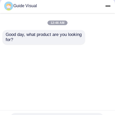
Guide Visual
Kalite
LED Video Duvar Ekranı
Çin
fabrikası.Copyright © 2026 Shenzhen Guide
12:46 AM
Technology Co., Ltd. All Rights Reserved.
Good day, what product are you looking 
for?