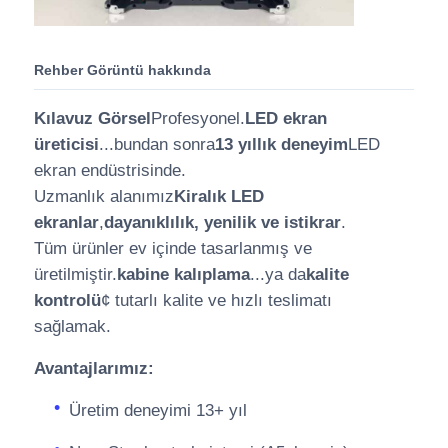
Rehber Görüntü hakkında
Kılavuz Görsel
Profesyonel.
LED ekran
üreticisi
...bundan sonra
13 yıllık deneyim
LED
ekran endüstrisinde.
Uzmanlık alanımız
Kiralık LED
ekranlar
,
dayanıklılık, yenilik ve istikrar
.
Tüm ürünler ev içinde tasarlanmış ve
üretilmiştir.
kabine kalıplama
...ya da
kalite
kontrolü
¢ tutarlı kalite ve hızlı teslimatı
sağlamak.
Avantajlarımız:
Üretim deneyimi 13+ yıl