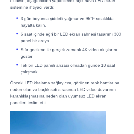
ekibinin, aşağıdakileri yapabilecek açık hava LED ekran
sistemine ihtiyacı vardı:
Bir İndirim İste
3 gün boyunca şiddetli yağmur ve 95°F sıcaklıkta
hayatta kalın.
6 saat içinde eğri bir LED ekran sahnesi tasarımı 300
LED Video Duvar Ekranı
panel bir araya
Sıfır gecikme ile gerçek zamanlı 4K video akışlarını
LED ekran ekranı
göster
Tek bir LED paneli arızası olmadan günde 18 saat
çalışmak
konser led ekranı
Önceki LED kiralama sağlayıcısı, görünen renk bantlarına
neden olan ve başlık seti sırasında LED video duvarının
Sahne LED ekran kiralama
karanlıklaşmasına neden olan uyumsuz LED ekran
panelleri teslim etti.
Cob LED video duvarı
Şeffaf LED ekran