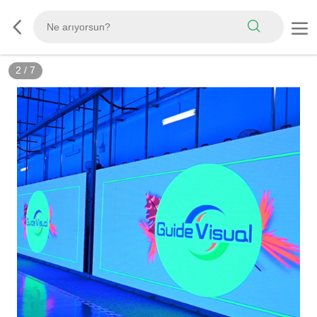
3
/
7