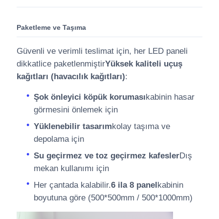
Paketleme ve Taşıma
Güvenli ve verimli teslimat için, her LED paneli
dikkatlice paketlenmiştir
Yüksek kaliteli uçuş
kağıtları (havacılık kağıtları)
:
Şok önleyici köpük koruması
kabinin hasar
görmesini önlemek için
Yüklenebilir tasarım
kolay taşıma ve
depolama için
Su geçirmez ve toz geçirmez kafesler
Dış
mekan kullanımı için
Her çantada kalabilir.
6 ila 8 panel
kabinin
boyutuna göre (500*500mm / 500*1000mm)