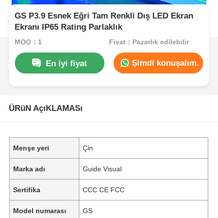
GS P3.9 Esnek Eğri Tam Renkli Dış LED Ekran
Ekranı IP65 Rating Parlaklık
MOQ：1
Fiyat：Pazarlık edilebilir
Şimdi konuşalım.
En iyi fiyat
ÜRüN AçıKLAMASı
Menşe yeri
Çin
Marka adı
Guide Visual
Sertifika
CCC CE FCC
Model numarası
GS