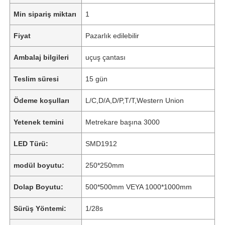
Min sipariş miktarı
1
Fiyat
Pazarlık edilebilir
Ambalaj bilgileri
uçuş çantası
Teslim süresi
15 gün
Ödeme koşulları
L/C,D/A,D/P,T/T,Western Union
Yetenek temini
Metrekare başına 3000
LED Türü:
SMD1912
modül boyutu:
250*250mm
Dolap Boyutu:
500*500mm VEYA 1000*1000mm
Sürüş Yöntemi:
1/28s