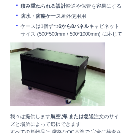
積み重ねられる設計
輸送や保管を容易にする
防水・防塵ケース
屋外使用用
ケースは1個ずつ
6から8パネル
キャビネット
サイズ (500*500mm / 500*1000mm) に応じて
我々は提供します
航空,海,または急送
注文のサイ
ズと場所によって選択できます
すべての貨物品は 厳格なQC基準で 完全に検査さ