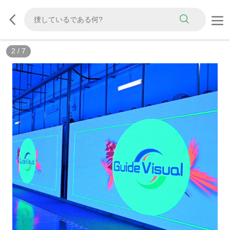
3
/
7