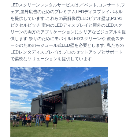
LEDスクリーンレンタルサービスは,イベント,コンサート,フ
ェア,屋外広告のためのプレミアムLEDディスプレイパネル
VRショー
を提供しています.これらの高解像度LEDビデオ壁は,P3.91
ピクセルピッチ,室内のLEDディスプレイと屋外のLEDスク
リーンの両方のアプリケーションにクリアなビジュアルを提
私たちについて
供します.祭りのためにモバイルLEDスクリーンや 教会ステ
ージのためのモジュール式LED壁を必要とします. 私たちの
LEDレンタディスプレイは,プロのセットアップとサポート
工場見学
で柔軟なソリューションを提供しています.
品質管理
お問い合わせ
ニュース
ケース