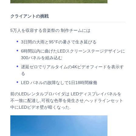
引金 を 求め て ください
クライアントの挑戦
5万人を収容する音楽祭の 制作チームには
LED ビデオウォールディスプレイ
3日間の大雨と95°Fの暑さで生き延びる
6時間以内に曲げたLEDスクリーンステージデザインに
LEDディスプレイ画面
300パネルを組み込む
遅延ゼロでリアルタイムの4Kビデオフィードを表示す
コンサートLEDスクリーン
る
LED パネルの故障なしで1日18時間稼働
ステージLEDスクリーンレンタル
前のLEDレンタルプロバイダは LEDディスプレイパネルを
不一致に配達し,可視な色帯を発生させ,ヘッドラインセット
中にLEDビデオ壁が暗くなった.
コブLEDビデオ壁
透明なLEDディスプレイ