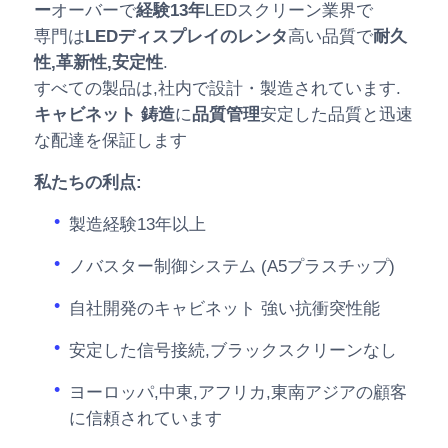
ー
オーバーで
経験13年
LEDスクリーン業界で
専門は
LEDディスプレイのレンタ
高い品質で
耐久
性,革新性,安定性
.
すべての製品は,社内で設計・製造されています.
キャビネット 鋳造
に
品質管理
安定した品質と迅速
な配達を保証します
私たちの利点:
製造経験13年以上
ノバスター制御システム (A5プラスチップ)
自社開発のキャビネット 強い抗衝突性能
安定した信号接続,ブラックスクリーンなし
ヨーロッパ,中東,アフリカ,東南アジアの顧客
に信頼されています