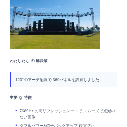
SMD LEDスクリーン
屋外用LEDディスプレイボード
屋外の導かれた看板
わたしたち の 解決策
120°のアーチ配置で 360パネルを設置しました
主要 な 特徴
7680Hz の高リフレッシュレートで,スムーズで点滅の
ない画像
ダブルパワー&信号バックアップ 停電防止