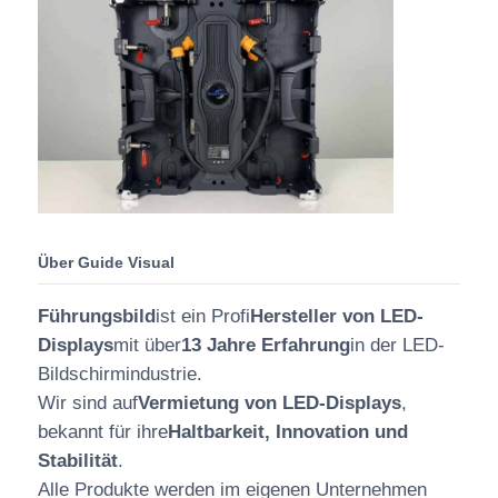
Über Guide Visual
Führungsbild
ist ein Profi
Hersteller von LED-
Displays
mit über
13 Jahre Erfahrung
in der LED-
Bildschirmindustrie.
Wir sind auf
Vermietung von LED-Displays
,
bekannt für ihre
Haltbarkeit, Innovation und
Stabilität
.
Alle Produkte werden im eigenen Unternehmen