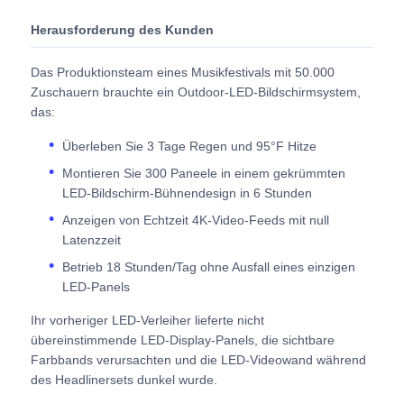
Herausforderung des Kunden
Angebot anfordern
Das Produktionsteam eines Musikfestivals mit 50.000
Zuschauern brauchte ein Outdoor-LED-Bildschirmsystem,
LED-Videowand-Display
das:
Überleben Sie 3 Tage Regen und 95°F Hitze
LED -Anzeigebildschirm
Montieren Sie 300 Paneele in einem gekrümmten
LED-Bildschirm-Bühnendesign in 6 Stunden
Schirm des Konzert-LED
Anzeigen von Echtzeit 4K-Video-Feeds mit null
Latenzzeit
Betrieb 18 Stunden/Tag ohne Ausfall eines einzigen
Vermietung von LED-Bildschirmen
LED-Panels
Ihr vorheriger LED-Verleiher lieferte nicht
COB -LED -Videowand
übereinstimmende LED-Display-Panels, die sichtbare
Farbbands verursachten und die LED-Videowand während
des Headlinersets dunkel wurde.
Transparentes LED -Display