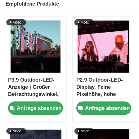
Empfohlene Produkte
P3.9 Outdoor-LED-
P2.9 Outdoor-LED-
Anzeige | Großer
Display. Feine
Betrachtungswinkel,
Pixelhöhe, hohe
hohe
Auffrischung,
Anfrage absenden
Anfrage absenden
Bildwiederholfrequenz,
erstklassige visuelle
ereignistaugliche
Leistung
Leistung