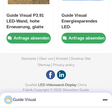
Guide Visual P3.91
Guide Visual
LED-Wand, hohe
Energiesparendes
Erneuerung, glatte
LED-
Visualisierung,
Videowanddisplay mit
Anfrage absenden
Anfrage absenden
funktioniert auch bei
intelligenter
extremer Hitze,
Helligkeitsanpassung
Bühnenvorbereitung
und intelligentem
Verbrauch
Startseite
Über uns
Kontakt
Desktop Site
Sitemap
Privacy policy
Qualität
LED-Videowand-Display
China
Fabrik.Copyright © 2026 Shenzhen Guide
Technology Co., Ltd. All Rights Reserved.
Guide Visual