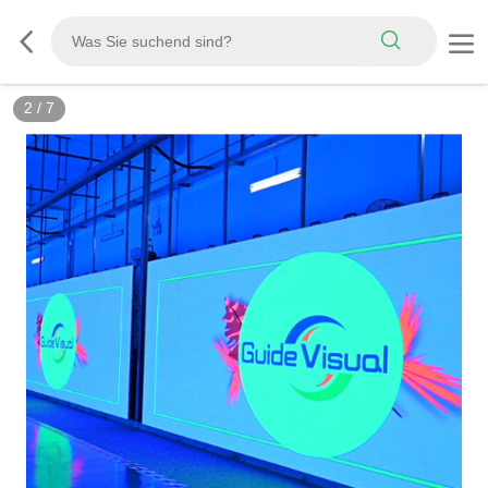
3
/
7