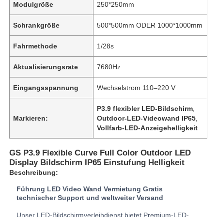
Modulgröße
250*250mm
Schrankgröße
500*500mm ODER 1000*1000mm
Fahrmethode
1/28s
Aktualisierungsrate
7680Hz
Eingangsspannung
Wechselstrom 110–220 V
P3.9 flexibler LED-Bildschirm
,
Markieren:
Outdoor-LED-Videowand IP65
,
Vollfarb-LED-Anzeigehelligkeit
GS P3.9 Flexible Curve Full Color Outdoor LED
Zu Hause
Display Bildschirm IP65 Einstufung Helligkeit
Beschreibung:
Produkte
Führung LED Video Wand Vermietung Gratis
technischer Support und weltweiter Versand
Videos
Unser LED-Bildschirmverleihdienst bietet Premium-LED-