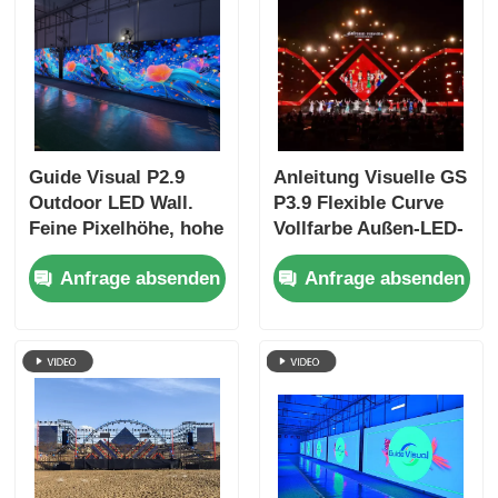
Guide Visual P2.9
Anleitung Visuelle GS
Outdoor LED Wall.
P3.9 Flexible Curve
Feine Pixelhöhe, hohe
Vollfarbe Außen-LED-
Auffrischung,
Display Bildschirm
Anfrage absenden
Anfrage absenden
atemberaubende
IP65
Bilder