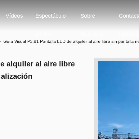
Vídeos
Espectáculo
Sobre
Contact
De RV
Nosotros
Nosotro
>
Guía Visual P3.91 Pantalla LED de alquiler al aire libre sin pantalla n
alquiler al aire libre
ualización