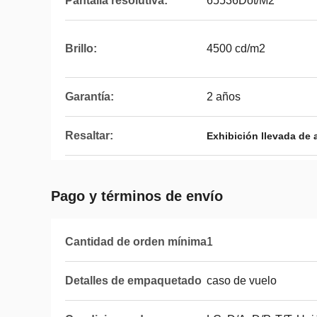
Pantalla resolutiva:
65536Dot/M2
Brillo:
4500 cd/m2
Garantía:
2 años
Resaltar:
Exhibición llevada de al
Pago y términos de envío
Cantidad de orden mínima
1
Detalles de empaquetado
caso de vuelo