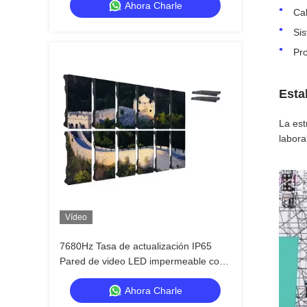
Ahora Charle
impermeabilidad IP65 para pantalla de
Cab
pared de video HD
Sis
Pro
Esta
La est
labora
Vídeo
7680Hz Tasa de actualización IP65
Pared de video LED impermeable con
gabinete de aluminio fundido para
Ahora Charle
eventos profesionales