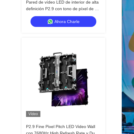
Pared de vídeo LED de interior de alta
definición P2.9 con tono de píxel de 2.9
mm 3840 Hz y velocidad de
Ahora Charle
actualización y brillo de 4500 cd / m2
Vídeo
P2.9 Fine Pixel Pitch LED Video Wall
con 7680Hz High Refresh Rate y Dual