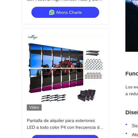
Power & Signal Backup para eventos
Ahora Charle
de escenario
Func
Los ev
a redu
Vídeo
Dise
Pantalla de alquiler para exteriores
Sis
LED a todo color P4 con frecuencia de
actualización de 7680 Hz e
Al