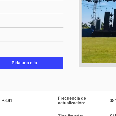
Pida una cita
Frecuencia de
re P3.91
38
actualización: