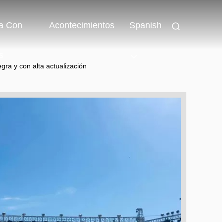
a Con
Acontecimientos
Spanish
s
egra y con alta actualización