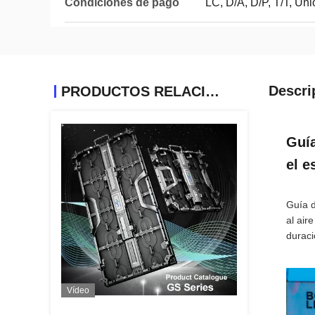
Condiciones de pago
LC, D/A, D/P, T/T, Un
Descri
PRODUCTOS RELACIONADOS
Guía
el e
Guía d
al air
duraci
Vídeo