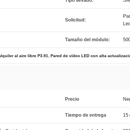
Tipo llevado:
SM
Pan
Solicitud:
Led
Tamaño del módulo:
50
,
quiler al aire libre P3.91
Pared de vídeo LED con alta actualizaci
Precio
Ne
Tiempo de entrega
15 