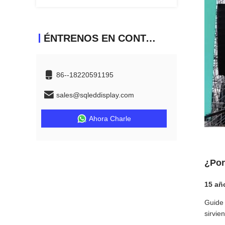
ÉNTRENOS EN CONTACTO CON
86--18220591195
sales@sqleddisplay.com
Ahora Charle
¿Por
15 añ
Guide 
sirvie