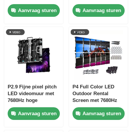
van 7680 Hz,
Pixel Pitch 3840 Hz
Aanvraag sturen
Aanvraag sturen
kleurendisplay en
Refresh Rate en
IP65-bescherming
4500cd/sqm
voor concerten en
Helderheid
podiumevenementen
P2.9 Fijne pixel pitch
P4 Full Color LED
LED videomuur met
Outdoor Rental
7680Hz hoge
Screen met 7680Hz
verversingsfrequentie
verversingsfrequentie
Aanvraag sturen
Aanvraag sturen
en dubbele stroom-
en IP65 waterdicht
en signaalback-up
voor HD Video Wall
voor
Display