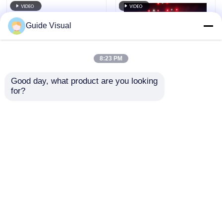
podiumgebeurtenissen
Guide Visual
8:23 PM
Good day, what product are you looking 
for?
7680Hz
Gids Visuele GS-serie
verversingsfrequentie
P4.81 Outdoor
IP65 waterdicht LED-
Verhuur LED-scherm
videomuur met
voor instapniveau
Aanvraag sturen
Aanvraag sturen
gegoten
Verhuur, 5000nit IP65
aluminiumkas voor
7680Hz CE
professionele
evenementen
Thuis
Ongeveer ons
Contacteer ons
Desktop Site
Sitemap
Privacybeleid