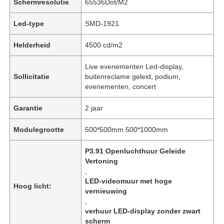
Schermresolutie
65536Dot/M2
Led-type
SMD-1921
Helderheid
4500 cd/m2
Live evenementen Led-display,
Sollicitatie
buitenreclame geleid, podium,
evenementen, concert
Garantie
2 jaar
Modulegrootte
500*500mm 500*1000mm
P3.91 Openluchthuur Geleide
Vertoning
,
LED-videomuur met hoge
Hoog licht:
vernieuwing
,
verhuur LED-display zonder zwart
scherm