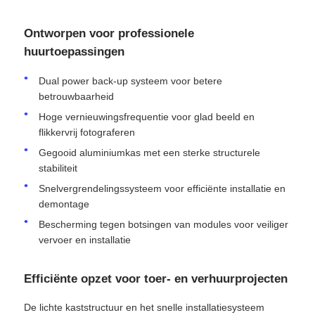
Ontworpen voor professionele
Offerte Aanvragen
huurtoepassingen
Dual power back-up systeem voor betere
LED-videomuurweergave
betrouwbaarheid
Hoge vernieuwingsfrequentie voor glad beeld en
LED -schermscherm
flikkervrij fotograferen
Gegooid aluminiumkas met een sterke structurele
stabiliteit
Overleg het LEIDENE Scherm
Snelvergrendelingssysteem voor efficiënte installatie en
demontage
Verhuur van LED-schermen
Bescherming tegen botsingen van modules voor veiliger
vervoer en installatie
COB LED VIDEO WALL
Efficiënte opzet voor toer- en verhuurprojecten
Transparant LED -display
De lichte kaststructuur en het snelle installatiesysteem