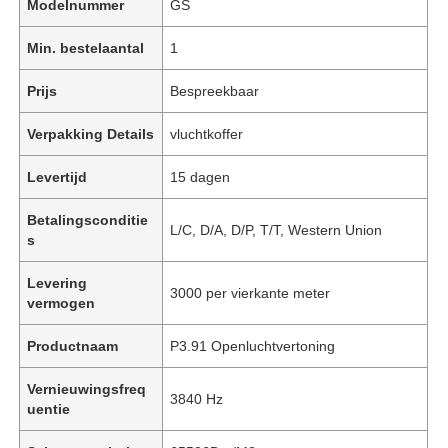
Modelnummer
GS
Min. bestelaantal
1
Prijs
Bespreekbaar
Verpakking Details
vluchtkoffer
Levertijd
15 dagen
Betalingsconditie
L/C, D/A, D/P, T/T, Western Union
s
Levering
3000 per vierkante meter
vermogen
Productnaam
P3.91 Openluchtvertoning
Vernieuwingsfreq
3840 Hz
uentie