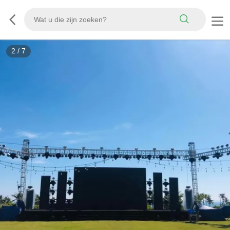
2
/
7