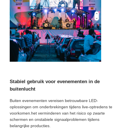
VR -show
Over Ons
Fabriekstour
Kwaliteitscontrole
Stabiel gebruik voor evenementen in de
Neem contact met ons op
buitenlucht
Buiten evenementen vereisen betrouwbare LED-
Nieuws
oplossingen om onderbrekingen tijdens live-optredens te
voorkomen.het verminderen van het risico op zwarte
schermen en onstabiele signaalproblemen tijdens
Gevallen
belangrijke producties.