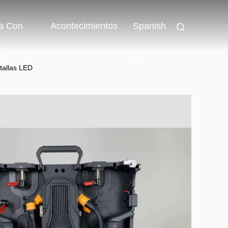
a Con
Acontecimientos
Spanish
s
ntallas LED