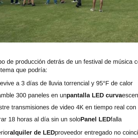
po de producción detrás de un festival de música 
stema que podría:
evive a 3 días de lluvia torrencial y 95°F de calor
mble 300 paneles en un
pantalla LED curva
escen
tre transmisiones de video 4K en tiempo real con 
ar 18 horas al día sin un solo
Panel LED
falla
rior
alquiler de LED
proveedor entregado no coinc