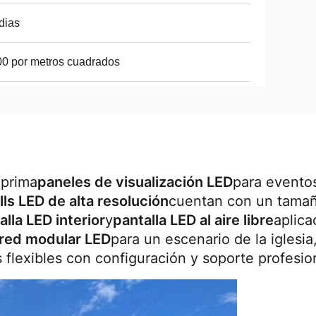
dias
0 por metros cuadrados
 prima
paneles de visualización LED
para eventos
ls LED de alta resolución
cuentan con un tamañ
alla LED interior
y
pantalla LED al aire libre
aplica
red modular LED
para un escenario de la iglesia
flexibles con configuración y soporte profesio