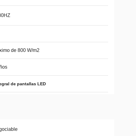
80HZ
ximo de 800 W/m2
ños
egral de pantallas LED
gociable