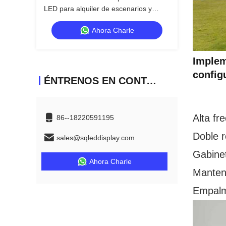
LED para alquiler de escenarios y
espectáculos itinerantes
Ahora Charle
Implem
config
ÉNTRENOS EN CONTACTO CON
Alta fr
86--18220591195
Doble r
sales@sqleddisplay.com
Gabinet
Ahora Charle
Manteni
Empalme