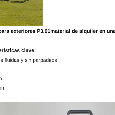
para exteriores P3.91
material de alquiler en un
rísticas clave:
s fluidas y sin parpadeos
o
ón