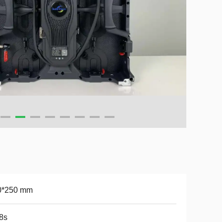
0*250 mm
8s