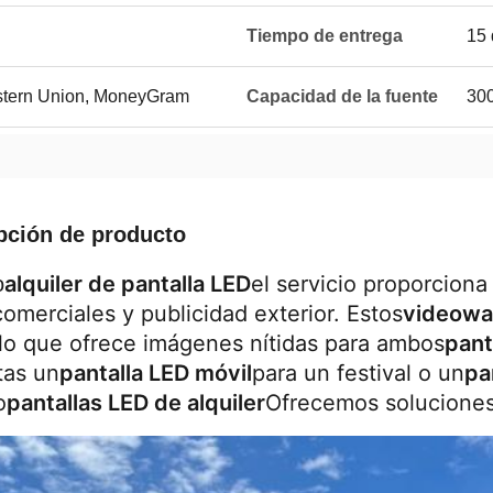
Tiempo de entrega
15 
estern Union, MoneyGram
Capacidad de la fuente
300
pción de producto
alquiler de pantalla LED
el servicio proporciona
o
comerciales y publicidad exterior. Estos
videowal
 lo que ofrece imágenes nítidas para ambos
pant
tas un
pantalla LED móvil
para un festival o un
pa
o
pantallas LED de alquiler
Ofrecemos soluciones 