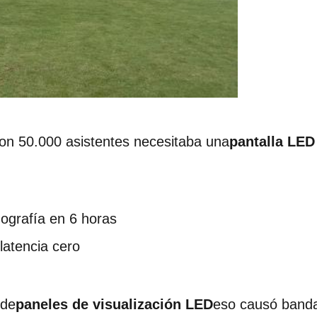
con 50.000 asistentes necesitaba una
pantalla LED 
ografía en 6 horas
latencia cero
ide
paneles de visualización LED
eso causó banda