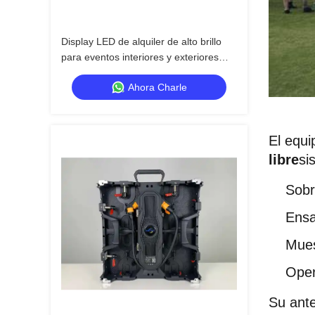
Display LED de alquiler de alto brillo
para eventos interiores y exteriores
desde Guía Visual
Ahora Charle
El equi
libre
si
Sobr
Ensa
Mues
Oper
Su ante