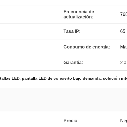
Frecuencia de
76
actualización:
Tasa IP:
65
Consumo de energía:
Má
Garantía:
2 a
,
,
ntallas LED
pantalla LED de concierto bajo demanda
solución int
Precio
Ne