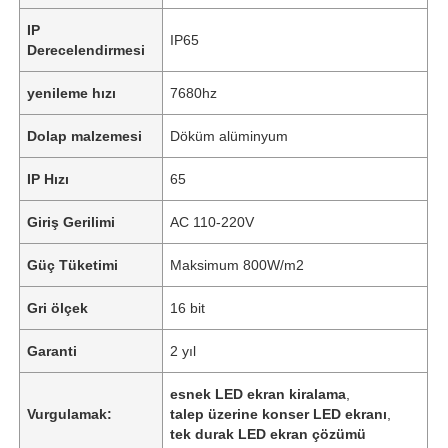
IP
IP65
Derecelendirmesi
yenileme hızı
7680hz
Dolap malzemesi
Döküm alüminyum
IP Hızı
65
Giriş Gerilimi
AC 110-220V
Güç Tüketimi
Maksimum 800W/m2
Gri ölçek
16 bit
Garanti
2 yıl
esnek LED ekran kiralama
,
Vurgulamak:
talep üzerine konser LED ekranı
,
tek durak LED ekran çözümü