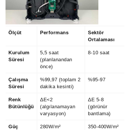
Ölçüt
Performans
Sektör
Ortalaması
Kurulum
5,5 saat
8-10 saat
Süresi
(planlanandan
önce)
Çalışma
%99,97 (toplam 2
%95-97
Süresi
dakika kesinti)
Renk
ΔE<2
ΔE 5-8
Bütünlüğü
(algılanamayan
(görünür
varyasyon)
bantlama)
Güç
280W/m²
350-400W/m²