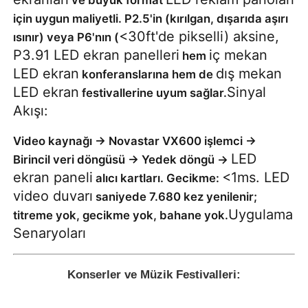
için uygun maliyetli. P2.5'in (kırılgan, dışarıda aşırı
<30ft'de pikselli) aksine,
ısınır) veya P6'nın (
P3.91 LED ekran panelleri
iç mekan
hem
LED ekran
dış mekan
konferanslarına hem de
LED ekran
Sinyal
festivallerine uyum sağlar.
Akışı:
Video kaynağı → Novastar VX600 işlemci →
LED
Birincil veri döngüsü → Yedek döngü →
ekran paneli
<1ms. LED
alıcı kartları. Gecikme:
video duvarı
saniyede 7.680 kez yenilenir;
Uygulama
titreme yok, gecikme yok, bahane yok.
Senaryoları
Konserler ve Müzik Festivalleri: