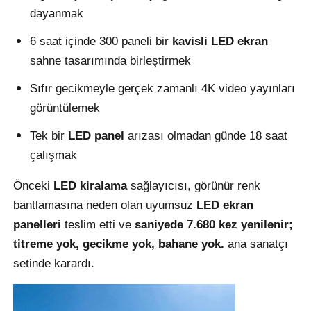
dayanmak
Bir İndirim İste
6 saat içinde 300 paneli bir
kavisli LED ekran
sahne tasarımında birleştirmek
LED Video Duvar Ekranı
Sıfır gecikmeyle gerçek zamanlı 4K video yayınları
görüntülemek
LED ekran ekranı
Tek bir
LED panel
arızası olmadan günde 18 saat
çalışmak
konser led ekranı
Önceki
LED kiralama
sağlayıcısı, görünür renk
bantlamasına neden olan uyumsuz
LED ekran
Sahne LED ekran kiralama
panelleri
teslim etti ve
saniyede 7.680 kez yenilenir;
titreme yok, gecikme yok, bahane yok.
ana sanatçı
Cob LED video duvarı
setinde karardı.
Şeffaf LED ekran