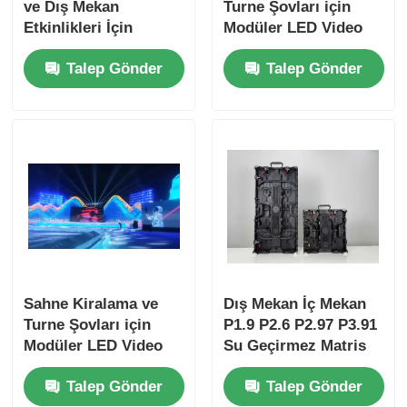
ve Dış Mekan
Turne Şovları için
Etkinlikleri İçin
Modüler LED Video
Yüksek Parlaklıkta
Duvar Panelleri
Talep Gönder
Talep Gönder
Kiralık LED Ekran
Sahne Kiralama ve
Dış Mekan İç Mekan
Turne Şovları için
P1.9 P2.6 P2.97 P3.91
Modüler LED Video
Su Geçirmez Matris
Duvar Panelleri
Medya Kiralama
Talep Gönder
Talep Gönder
Ekran Ekran Paneli