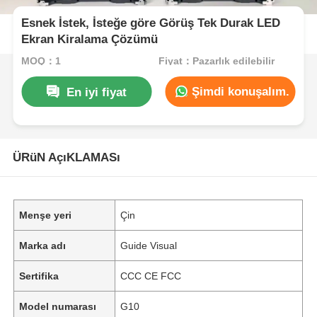
Esnek İstek, İsteğe göre Görüş Tek Durak LED
Ekran Kiralama Çözümü
MOQ：1
Fiyat：Pazarlık edilebilir
Şimdi konuşalım.
En iyi fiyat
ÜRüN AçıKLAMASı
Menşe yeri
Çin
Marka adı
Guide Visual
Sertifika
CCC CE FCC
Model numarası
G10