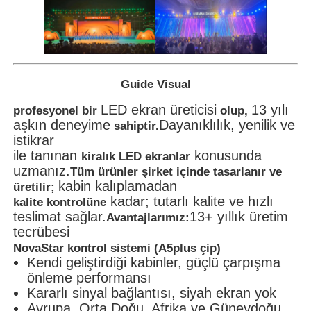
Guide Visual
LED ekran üreticisi
13 yılı
profesyonel bir
olup,
aşkın deneyime
Dayanıklılık, yenilik ve
sahiptir.
istikrar
ile tanınan
konusunda
kiralık LED ekranlar
uzmanız.
Tüm ürünler şirket içinde tasarlanır ve
kabin kalıplamadan
üretilir;
kadar; tutarlı kalite ve hızlı
kalite kontrolüne
teslimat sağlar.
13+ yıllık üretim
Avantajlarımız:
tecrübesi
NovaStar kontrol sistemi (A5plus çip)
Kendi geliştirdiği kabinler, güçlü çarpışma
önleme performansı
Kararlı sinyal bağlantısı, siyah ekran yok
Avrupa, Orta Doğu, Afrika ve Güneydoğu