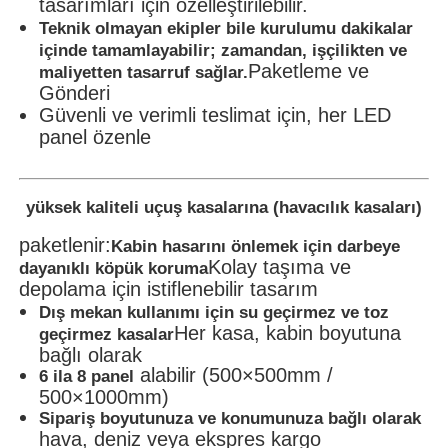
tasarımları için özelleştirilebilir.
Teknik olmayan ekipler bile kurulumu dakikalar
içinde tamamlayabilir; zamandan, işçilikten ve
Paketleme ve
maliyetten tasarruf sağlar.
Gönderi
Güvenli ve verimli teslimat için, her LED
panel özenle
yüksek kaliteli uçuş kasalarına (havacılık kasaları)
paketlenir:
Kabin hasarını önlemek için darbeye
Kolay taşıma ve
dayanıklı köpük koruma
depolama için istiflenebilir tasarım
Dış mekan kullanımı için su geçirmez ve toz
Her kasa, kabin boyutuna
geçirmez kasalar
bağlı olarak
alabilir (500×500mm /
6 ila 8 panel
500×1000mm)
Sipariş boyutunuza ve konumunuza bağlı olarak
hava, deniz veya ekspres kargo