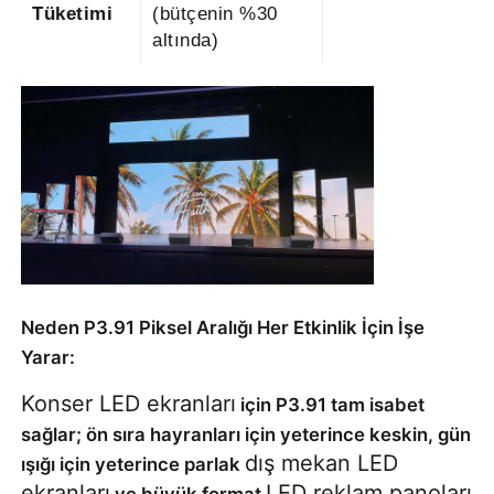
Tüketimi
(bütçenin %30
altında)
Neden P3.91 Piksel Aralığı Her Etkinlik İçin İşe
Yarar:
Konser LED ekranları
için P3.91 tam isabet
sağlar; ön sıra hayranları için yeterince keskin, gün
dış mekan LED
ışığı için yeterince parlak
ekranları
LED reklam panoları
ve büyük format