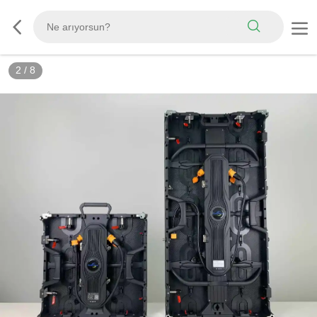
3
/
8