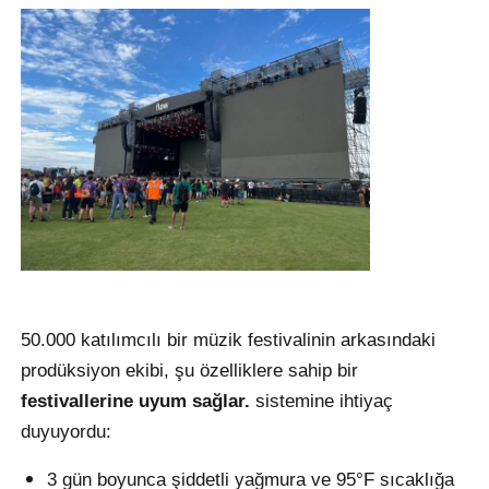
VR Gösterisi
Hakkımızda
Fabrika turu
Kalite kontrolü
50.000 katılımcılı bir müzik festivalinin arkasındaki
Bize Ulaşın
prodüksiyon ekibi, şu özelliklere sahip bir
festivallerine uyum sağlar.
sistemine ihtiyaç
Haberler
duyuyordu:
Durumlar
3 gün boyunca şiddetli yağmura ve 95°F sıcaklığa