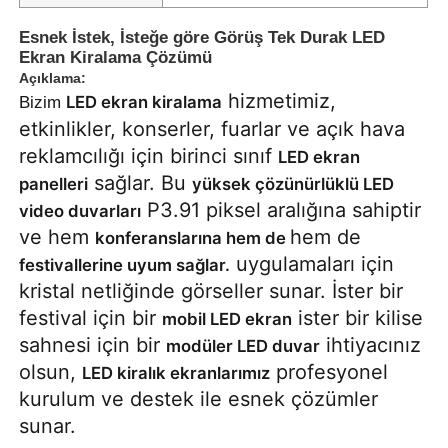
Esnek İstek, İsteğe göre Görüş Tek Durak LED
Ekran Kiralama Çözümü
Açıklama:
hizmetimiz,
LED ekran kiralama
Bizim
etkinlikler, konserler, fuarlar ve açık hava
reklamcılığı için birinci sınıf
LED ekran
sağlar. Bu
panelleri
yüksek çözünürlüklü LED
P3.91 piksel aralığına sahiptir
video duvarları
ve hem
hem de
konferanslarına hem de
uygulamaları için
festivallerine uyum sağlar.
kristal netliğinde görseller sunar. İster bir
festival için bir
ister bir kilise
Ana Sayfa
mobil LED ekran
sahnesi için bir
ihtiyacınız
modüler LED duvar
olsun,
profesyonel
LED kiralık ekranlarımız
Ürünler
kurulum ve destek ile esnek çözümler
sunar.
Videolar