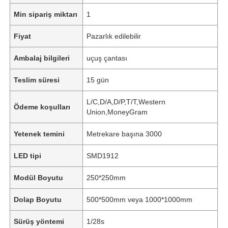
Min sipariş miktarı
1
Fiyat
Pazarlık edilebilir
Ambalaj bilgileri
uçuş çantası
Teslim süresi
15 gün
L/C,D/A,D/P,T/T,Western
Ödeme koşulları
Union,MoneyGram
Yetenek temini
Metrekare başına 3000
LED tipi
SMD1912
Modül Boyutu
250*250mm
Dolap Boyutu
500*500mm veya 1000*1000mm
Sürüş yöntemi
1/28s