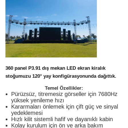
SMD LED Ekran
Dış LED Ekran Tablosu
Dış mekan led reklam panosu
360 panel
P3.91 dış mekan LED ekran
kiralık
stoğumuzu 120° yay konfigürasyonunda dağıttık.
Temel Özellikler:
Pürüzsüz, titremesiz görseller için 7680Hz
yüksek yenileme hızı
Kararmaları önlemek için çift güç ve sinyal
yedeklemesi
Hızlı kilit sistemli hafif ve dayanıklı kabin
Kolay kurulum için ön ve arka bakım