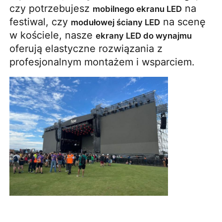
czy potrzebujesz
na
mobilnego ekranu LED
festiwal, czy
na scenę
modułowej ściany LED
Pokaz VR
w kościele, nasze
ekrany LED do wynajmu
oferują elastyczne rozwiązania z
O nas
profesjonalnym montażem i wsparciem.
Wycieczka po fabryce
Kontrola jakości
Skontaktuj się z nami
Nowości
Sprawy