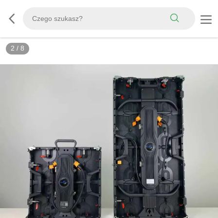
3
/
8