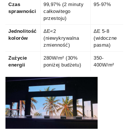
Czas
99,97% (2 minuty
95-97%
sprawności
całkowitego
przestoju)
Jednolitość
ΔE<2
ΔE 5-8
kolorów
(niewykrywalna
(widoczne
zmienność)
pasma)
Zużycie
280W/m² (30%
350-
energii
poniżej budżetu)
400W/m²