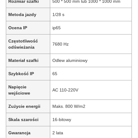
Rozmiar szafki
500 * 500 mm lub 1000 * 1000 mm
Metoda jazdy
1/28 s
Ocena IP
ip65
Częstotliwość
7680 Hz
odświeżania
Materiał szafki
Odlew aluminiowy
Szybkość IP
65
Napięcie
AC 110-220V
wejściowe
Zużycie energii
Maks. 800 W/m2
Skala szarości
16-bitowy
Gwarancja
2 lata