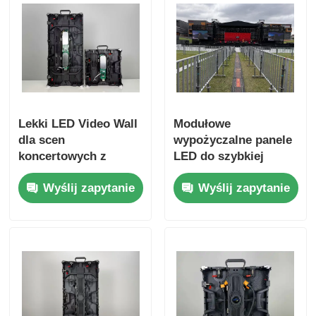
Lekki LED Video Wall
Modułowe
dla scen
wypożyczalne panele
koncertowych z
LED do szybkiej
Guide Visual
instalacji z
Wyślij zapytanie
Wyślij zapytanie
wizualnego
przewodnika