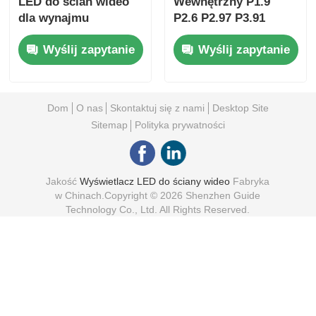
LED do ścian wideo
Wewnętrzny P1.9
dla wynajmu
P2.6 P2.97 P3.91
scenicznego i tras
Wodoodporna
Wyślij zapytanie
Wyślij zapytanie
koncertowych
matryca Media
Wynajem Ekran
Wyświetlacz Panel
Led Ściana Wideo
Dom
O nas
Skontaktuj się z nami
Desktop Site
Sitemap
Polityka prywatności
Jakość
Wyświetlacz LED do ściany wideo
Fabryka
w Chinach.Copyright © 2026 Shenzhen Guide
Technology Co., Ltd. All Rights Reserved.