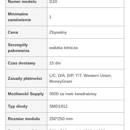
Numer modelu
G10
Minimalne
1
zamówienie
Cena
Zbywalny
Szczegóły
walizka lotnicza
pakowania
Czas dostawy
15 dni
L/C, D/A, D/P, T/T, Western Union,
Zasady płatności
MoneyGram
Możliwość Supply
3000 za metr kwadratowy
Typ diody
SMD1912
Rozmiar modułu
250*250 mm