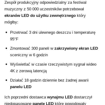
Zespół produkcyjny odpowiedzialny za festiwal
muzyczny z 50 000 uczestników potrzebował
Poproś o wycenę
ekranów LED do użytku zewnętrznego
który
mógłby:
Wyświetlacz LED do ściany wideo
Przetrwać 3 dni ulewnego deszczu i temperaturę
95°F
Ekran wyświetlacza LED
Zmontować 300 paneli w
zakrzywiony ekran LED
sceniczny w 6 godzin
ekran LED na koncerty
Wyświetlać w czasie rzeczywistym sygnał wideo
4K z zerową latencją
Wynajem ekranów LED
Działać 18 godzin dziennie bez żadnej awarii
Ściana wideo LED Cob
panelu LED
Ich poprzedni dostawca
wynajmu LED
dostarczył
Przezroczysty wyświetlacz LED
niedopasowane
panele LED
które powodowały