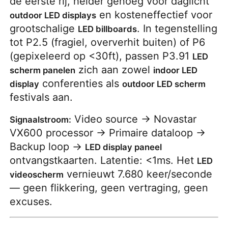
de eerste rij, helder genoeg voor daglicht
en kosteneffectief voor
outdoor LED displays
grootschalige
. In tegenstelling
LED billboards
tot P2.5 (fragiel, oververhit buiten) of P6
(gepixeleerd op <30ft), passen P3.91
LED
zich aan zowel
scherm panelen
indoor LED
conferenties als
display
outdoor LED scherm
festivals aan.
Video source → Novastar
Signaalstroom:
VX600 processor → Primaire dataloop →
Backup loop →
LED display paneel
ontvangstkaarten. Latentie: <1ms. Het
LED
vernieuwt 7.680 keer/seconde
videoscherm
— geen flikkering, geen vertraging, geen
excuses.