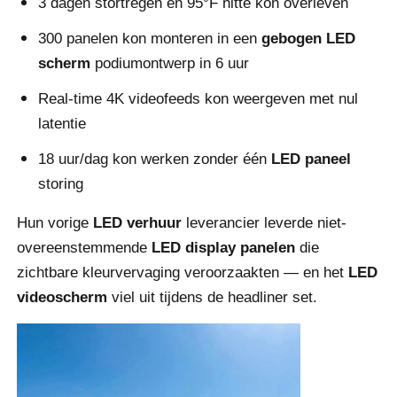
3 dagen stortregen en 95°F hitte kon overleven
300 panelen kon monteren in een
gebogen LED
Offerte Aanvragen
scherm
podiumontwerp in 6 uur
Real-time 4K videofeeds kon weergeven met nul
LED-videomuurweergave
latentie
18 uur/dag kon werken zonder één
LED paneel
LED -schermscherm
storing
Overleg het LEIDENE Scherm
Hun vorige
LED verhuur
leverancier leverde niet-
overeenstemmende
LED display panelen
die
Verhuur van LED-schermen
zichtbare kleurvervaging veroorzaakten — en het
LED
videoscherm
viel uit tijdens de headliner set.
COB LED VIDEO WALL
Transparant LED -display