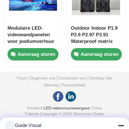
Modulaire LED-
Outdoor Indoor P1.9
videowandpanelen
P2.6 P2.97 P3.91
voor podiumverhuur
Waterproof matrix
en touringshows
Media Rental Pantalla
Aanvraag sturen
Aanvraag sturen
Screen Display Panel
Led Video Wall
Thuis
Ongeveer ons
Contacteer ons
Desktop Site
Sitemap
Privacybeleid
Kwaliteit
LED-videomuurweergave
China
Fabriek.Copyright © 2026 Shenzhen Guide
Technology Co., Ltd. All Rights Reserved.
Guide Visual