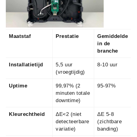
Maatstaf
Prestatie
Gemiddelde
in de
branche
Installatietijd
5,5 uur
8-10 uur
(vroegtijdig)
Uptime
99,97% (2
95-97%
minuten totale
downtime)
Kleurechtheid
ΔE<2 (niet
ΔE 5-8
detecteerbare
(zichtbare
variatie)
banding)