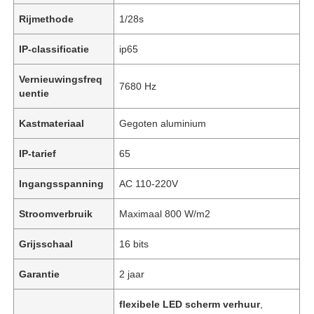
Rijmethode
1/28s
IP-classificatie
ip65
Vernieuwingsfreq
7680 Hz
uentie
Kastmateriaal
Gegoten aluminium
IP-tarief
65
Ingangsspanning
AC 110-220V
Stroomverbruik
Maximaal 800 W/m2
Grijsschaal
16 bits
Garantie
2 jaar
flexibele LED scherm verhuur
,