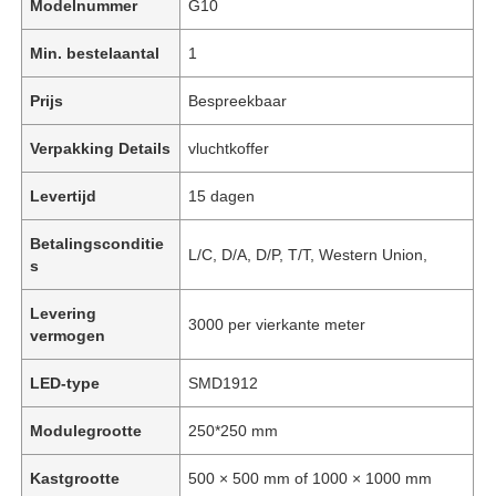
Modelnummer
G10
Min. bestelaantal
1
Prijs
Bespreekbaar
Verpakking Details
vluchtkoffer
Levertijd
15 dagen
Betalingsconditie
L/C, D/A, D/P, T/T, Western Union,
s
Levering
3000 per vierkante meter
vermogen
LED-type
SMD1912
Modulegrootte
250*250 mm
Kastgrootte
500 × 500 mm of 1000 × 1000 mm