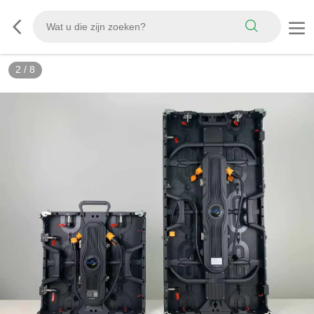
3
/
8