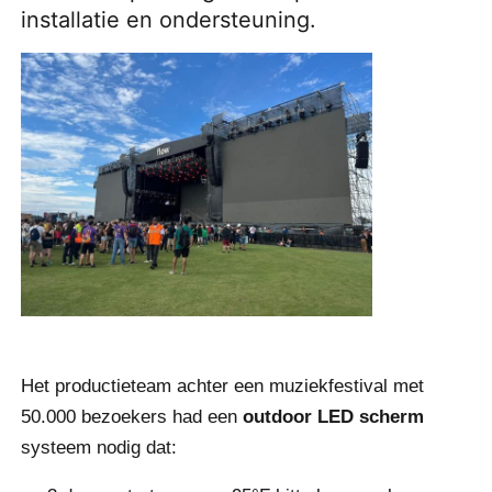
installatie en ondersteuning.
VR -show
Over Ons
Fabriekstour
Kwaliteitscontrole
Neem contact met ons op
Het productieteam achter een muziekfestival met
Nieuws
50.000 bezoekers had een
outdoor LED scherm
systeem nodig dat:
Gevallen