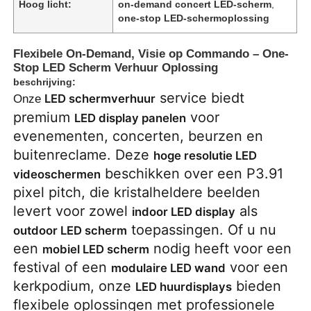
Hoog licht:
on-demand concert LED-scherm
,
one-stop LED-schermoplossing
Flexibele On-Demand, Visie op Commando – One-
Stop LED Scherm Verhuur Oplossing
beschrijving:
service biedt
LED schermverhuur
Onze
premium
voor
LED display panelen
evenementen, concerten, beurzen en
buitenreclame. Deze
hoge resolutie LED
beschikken over een P3.91
videoschermen
pixel pitch, die kristalheldere beelden
levert voor zowel
als
indoor LED display
Huis
toepassingen. Of u nu
outdoor LED scherm
een
nodig heeft voor een
mobiel LED scherm
Producten
festival of een
voor een
modulaire LED wand
kerkpodium, onze
bieden
LED huurdisplays
flexibele oplossingen met professionele
Video's