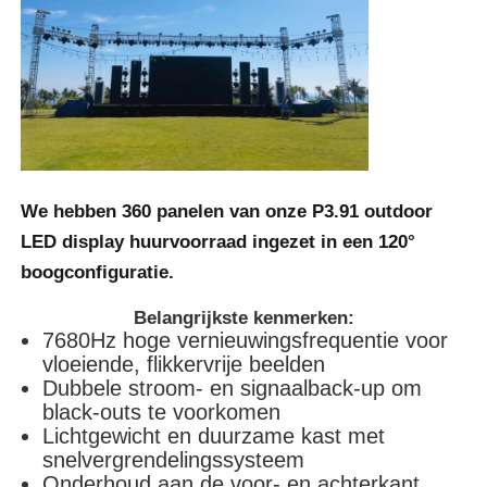
SMD LED Scherm
Buiten LED-displaybord
Buiten geleid reclamebord
We hebben 360 panelen van onze
P3.91 outdoor
LED display
huurvoorraad ingezet in een 120°
boogconfiguratie.
Belangrijkste kenmerken:
7680Hz hoge vernieuwingsfrequentie voor
vloeiende, flikkervrije beelden
Dubbele stroom- en signaalback-up om
black-outs te voorkomen
Lichtgewicht en duurzame kast met
snelvergrendelingssysteem
Onderhoud aan de voor- en achterkant