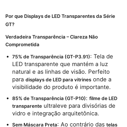
Solicitar Orçamento
Por que Displays de LED Transparentes da Série
GT?
Vídeo Wall Display de LED
Verdadeira Transparência – Clareza Não
Comprometida
Tela da tela LED
: Tela de 
75% de Transparência (GT-P3.91)
LED transparente que mantém a luz 
Tela do diodo emissor de luz do concerto
natural e as linhas de visão. Perfeito 
para 
 onde a 
displays de LED para vitrines
visibilidade do produto é importante.
Aluguer de ecrãs de LED
: 
85% de Transparência (GT-P10)
filme de LED 
Parede de vídeo led de cobra
 ultraleve para divisórias de 
transparente
vidro e integração arquitetônica.
Exibição de LED transparente
: Ao contrário das 
Sem Máscara Preta
telas 