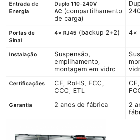
Dup
Entrada de
Duplo 110-240V
(compartilhamento
24
Energia
AC
de carga)
(backup 2+2)
4×
Portas de
4× RJ45
Sinal
Suspensão,
Sus
Instalação
empilhamento,
mo
montagem em vidro
vid
CE, RoHS, FCC,
CE,
Certificações
CCC, ETL
FC
2 anos de fábrica
2 a
Garantia
fáb