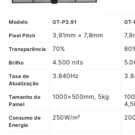
Modelo
GT-P3.91
GT-
3,91mm × 7,8mm
7,
Pixel Pitch
70%
80
Transparência
4.500 nits
5.0
Brilho
3.840Hz
3.
Taxa de
Atualização
1000×500mm, 5kg
10
Tamanho do
4,5
Painel
250W/m²
20
Consumo de
Energia