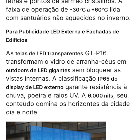
letras e pontos de sermão cristalinos. A 
faixa de operação de 
 lida 
-30°C a +60°C
com santuários não aquecidos no inverno.
Para Publicidade LED Externa e Fachadas de
Edifícios
As 
 GT-P16 
telas de LED transparentes
transformam o vidro de arranha-céus em 
 sem bloquear as 
outdoors de LED gigantes
vistas internas. A classificação 
IP65 do 
 garante resistência à 
display de LED externo
chuva, poeira e raios UV. A 
, seu 
6.000 nits
conteúdo domina os horizontes da cidade 
dia e noite.