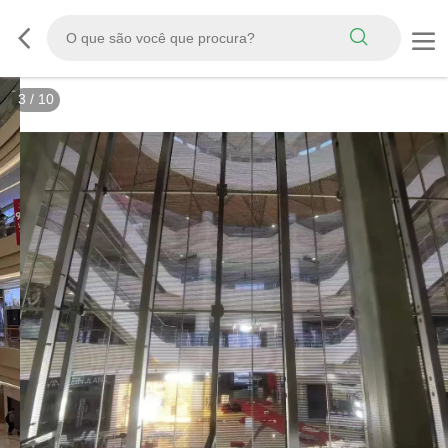
3
/
10