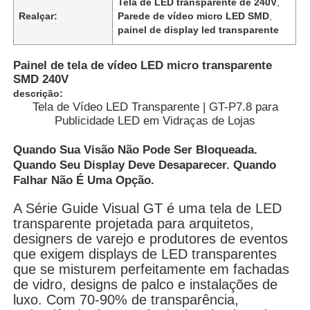
Tela de LED transparente de 240V
,
Realçar:
Parede de vídeo micro LED SMD
,
painel de display led transparente
Painel de tela de vídeo LED micro transparente
SMD 240V
descrição:
Tela de Vídeo LED Transparente | GT-P7.8 para
Publicidade LED em Vidraças de Lojas
Quando Sua Visão Não Pode Ser Bloqueada.
Quando Seu Display Deve Desaparecer. Quando
Falhar Não É Uma Opção.
A Série Guide Visual GT é uma tela de LED
Para casa
transparente projetada para arquitetos,
designers de varejo e produtores de eventos
que exigem displays de LED transparentes
Produtos
que se misturem perfeitamente em fachadas
de vidro, designs de palco e instalações de
luxo. Com 70-90% de transparência,
Vídeos