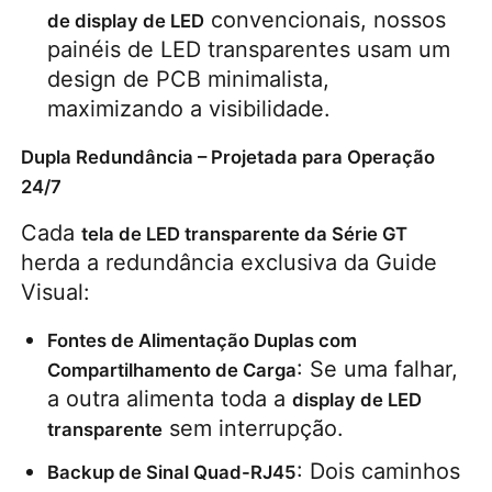
 convencionais, nossos 
de display de LED
painéis de LED transparentes usam um 
Ecrã LED SMD
design de PCB minimalista, 
maximizando a visibilidade.
Painel de exibição LED exterior
Dupla Redundância – Projetada para Operação
24/7
outdoor led ao ar livre
Cada 
tela de LED transparente da Série GT
herda a redundância exclusiva da Guide 
Visual:
Fontes de Alimentação Duplas com 
: Se uma falhar, 
Compartilhamento de Carga
a outra alimenta toda a 
display de LED 
 sem interrupção.
transparente
: Dois caminhos 
Backup de Sinal Quad-RJ45