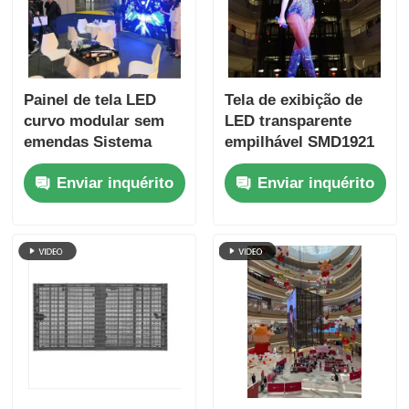
Painel de tela LED
Tela de exibição de
curvo modular sem
LED transparente
emendas Sistema
empilhável SMD1921
NovaStar 6000nits
Video Wall para
Enviar inquérito
Enviar inquérito
varejo