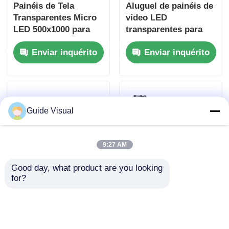
Painéis de Tela
Aluguel de painéis de
Transparentes Micro
vídeo LED
LED 500x1000 para
transparentes para
Aluguel com Trava
exibição de
Enviar inquérito
Enviar inquérito
Rápida e
informações de
Personalizados
concertos
Guide Visual
9:27 AM
Good day, what product are you looking 
for?
Tela de exibição de
Tela de LED
publicidade LED
transparente
interna e externa
comercial para
transparente ultra
exibição de vídeo