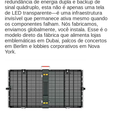
redundância de energia dupla e backup de
sinal quádruplo, esta não é apenas uma tela
de LED transparente—é uma infraestrutura
Espetáculo VR
invisível que permanece ativa mesmo quando
os componentes falham. Nós fabricamos,
enviamos globalmente, você instala. Esse é o
Sobre nós
modelo direto da fábrica que alimenta lojas
emblemáticas em Dubai, palcos de concertos
em Berlim e lobbies corporativos em Nova
Visita à Fábrica
York.
Controle de qualidade
Contacte-nos
Notícias
Casos