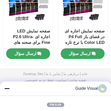
صفحه نمایش اجاره ای
صفحه نمایش LED
در فضای باز P4 Full
اجاره ای P2.6 Ultra-
Color LED با نرخ تازه
Fine برای صحنه های
سازی 7680 هرتز و IP65
برتر و رویدادهای داخلی
ارسال سؤال
ارسال سؤال
ضد آب برای صفحه
با تصاویر شفاف
نمایش دیواری ویدیوی
HD
خانه
دربارهی ما
تماس با ما
Desktop Site
نقشه سایت
سیاست حفظ حریم خصوصی
Guide Visual
کیفیت
نمایشگر LED ویدیو وال
کارخانه چین.Copyright
© 2026 Shenzhen Guide Technology Co., Ltd. All
8:09 PM
Rights Reserved.