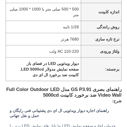
500 * 500 میلی متر یا 1000 * 1000 میلی
اندازه کابینت
متر
روش رانندگی
1/28 ثانیه
نرخ تازه سازی
7680 هرتز
ولتاژ ورودی
AC 110-220 ولت
دیوار ویدئویی LED در فضای باز
,
برجسته:
صفحه نمایش مدولار LED 5000cd
,
کابینت ضد برخورد ال ای دی
راهنمای بصری GS P3.91 مدل Full Color Outdoor LED
خانه
Video Wall ضد برخورد کابینت 5000cd
شرح:
محصولات
راهنمای اجاره دیوار ویدئویی ال ای دی پشتیبانی فنی رایگان و
حمل و نقل جهانی
ویدیو
خدمات اجاره صفحه نمایش LED ما پانل های نمایش LED برتر را