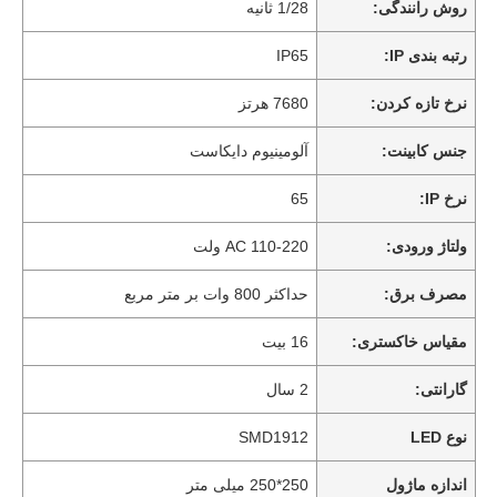
روش رانندگی:
1/28 ثانیه
رتبه بندی IP:
IP65
نرخ تازه کردن:
7680 هرتز
جنس کابینت:
آلومینیوم دایکاست
نرخ IP:
65
ولتاژ ورودی:
AC 110-220 ولت
مصرف برق:
حداکثر 800 وات بر متر مربع
مقیاس خاکستری:
16 بیت
گارانتی:
2 سال
نوع LED
SMD1912
اندازه ماژول
250*250 میلی متر