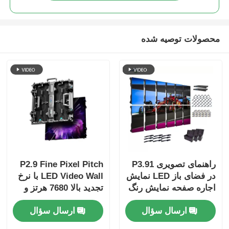
محصولات توصیه شده
راهنمای تصویری P3.91
P2.9 Fine Pixel Pitch
در فضای باز LED نمایش
LED Video Wall با نرخ
اجاره صفحه نمایش رنگ
تجدید بالا 7680 هرتز و
کامل عمق 7680 هرتز
پشتیبانی دوگانه قدرت و
ارسال سؤال
ارسال سؤال
نرخ تجدید
سیگنال برای رویدادهای
صحنه