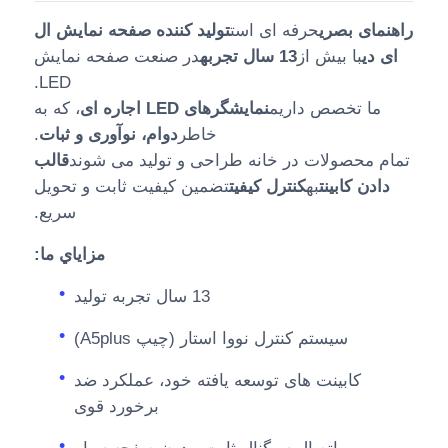
راهنمای بصری
حرفه ای است
تولید کننده صفحه نمایش ال
ای دی
با بیش از
13 سال تجربه
در صنعت صفحه نمایش
LED.
ما تخصص داریم
نمایشگرهای LED اجاره ای
، که به
خاطر
دوام، نوآوری و ثبات
.
تمام محصولات در خانه طراحی و تولید می شوند
قالب
دادن کابینت
به
کنترل کیفیت
تضمین کیفیت ثابت و تحویل
سریع.
مزاياي ما:
13 سال تجربه توليد
سیستم کنترل نووا استار (چیپ A5plus)
کابینت های توسعه یافته خود، عملکرد ضد
برخورد قوی