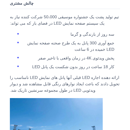
چالش مشتری
درخواست قیمت
تیم تولید پشت یک جشنواره موسیقی 50،000 شرکت کننده نیاز به
یک سیستم صفحه نمایش LED در فضای باز که می تواند:
نمایشگر LED ویدیو وال
سه روز از بارندگی و گرما
جمع آوری 300 پانل به یک طرح صحنه صفحه نمایش
LED خمیده در 6 ساعت
صفحه نمایش LED
پخش ویدئوی 4K در زمان واقعی با تاخیر صفر
کار 18 ساعت در روز بدون شکست یک پانل LED
صفحه نمایش کنسرت LED
ارائه دهنده اجاره LED قبلی آنها پانل های نمایش LED نامناسب را
تحویل دادند که باعث ایجاد نوارهای رنگی قابل مشاهده شد و دیوار
اجاره صفحه نمایش LED
ویدئویی LED در طول مجموعه سرنشین تاریک شد.
دیوار ویدیویی LED COB
نمایشگر LED شفاف