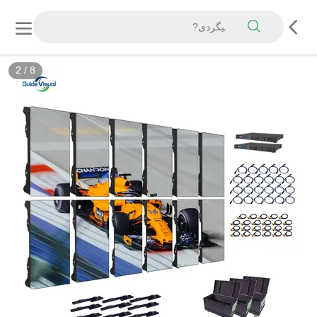
3
/
8