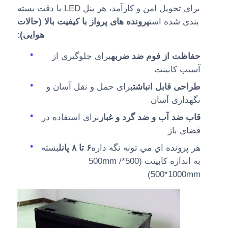
برای تحویل امن و کارآمد، هر پنل LED با دقت بسته
بندی شده است
پرونده های پرواز با کیفیت بالا (حالات
هوایی)
:
حفاظت از فوم ضد ضربه
برای جلوگیری از
آسیب کابینت
طراحی قابل انباشت
برای حمل و نقل آسان و
نگهداری آسان
قاب ضد آب و ضد گرد و غبار
برای استفاده در
فضای باز
هر پرونده اي مي تونه نگه داره
۶ تا ۸ پانل
بسته
به اندازه کابینت (500*500mm /
500*1000mm)