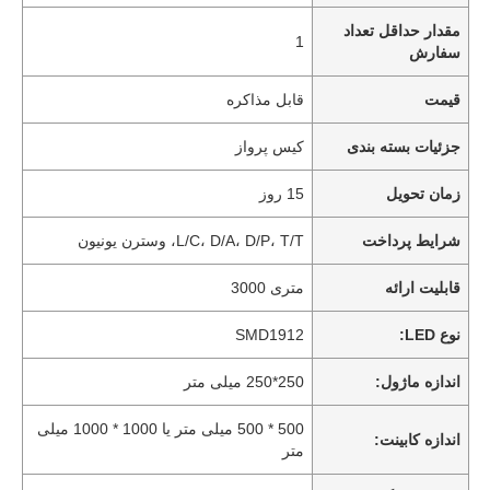
مقدار حداقل تعداد
1
سفارش
قیمت
قابل مذاکره
جزئیات بسته بندی
کیس پرواز
زمان تحویل
15 روز
شرایط پرداخت
L/C، D/A، D/P، T/T، وسترن یونیون
قابلیت ارائه
متری 3000
نوع LED:
SMD1912
اندازه ماژول:
250*250 میلی متر
500 * 500 میلی متر یا 1000 * 1000 میلی
اندازه کابینت:
متر