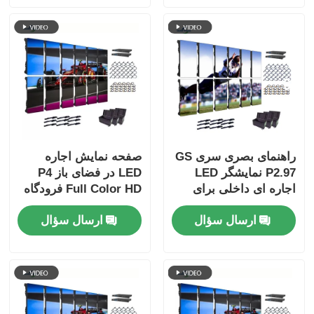
راهنمای بصری سری GS
صفحه نمایش اجاره
P2.97 نمایشگر LED
LED در فضای باز P4
اجاره ای داخلی برای
Full Color HD فرودگاه
رویدادهای نمایشگاه،
استفاده از صفحه نمایش
ارسال سؤال
ارسال سؤال
7680 هرتز بدون صفحه
پس زمینه مرحله تلفن
سیاه CE
همراه