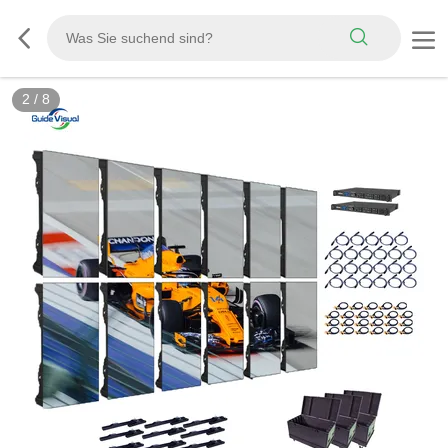
3
/
8