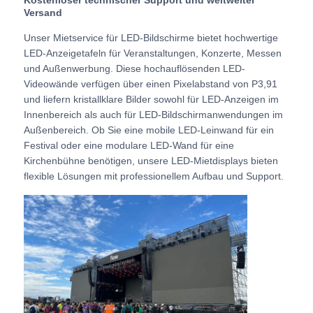
Versand
Unser Mietservice für LED-Bildschirme bietet hochwertige
VR Show
LED-Anzeigetafeln für Veranstaltungen, Konzerte, Messen
und Außenwerbung. Diese hochauflösenden LED-
Videowände verfügen über einen Pixelabstand von P3,91
Über uns
und liefern kristallklare Bilder sowohl für LED-Anzeigen im
Innenbereich als auch für LED-Bildschirmanwendungen im
Werksbesichtigung
Außenbereich. Ob Sie eine mobile LED-Leinwand für ein
Festival oder eine modulare LED-Wand für eine
Kirchenbühne benötigen, unsere LED-Mietdisplays bieten
Qualitätskontrolle
flexible Lösungen mit professionellem Aufbau und Support.
Kontakt
Nachrichten
Fälle