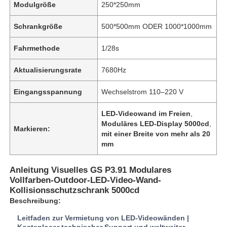
Modulgröße
250*250mm
Schrankgröße
500*500mm ODER 1000*1000mm
Fahrmethode
1/28s
Aktualisierungsrate
7680Hz
Eingangsspannung
Wechselstrom 110–220 V
LED-Videowand im Freien
,
Moduläres LED-Display 5000cd
,
Markieren:
mit einer Breite von mehr als 20
mm
Zu Hause
Anleitung Visuelles GS P3.91 Modulares
Vollfarben-Outdoor-LED-Video-Wand-
Kollisionsschutzschrank 5000cd
Produkte
Beschreibung:
Leitfaden zur Vermietung von LED-Videowänden |
Videos
Kostenloser technischer Support und weltweiter