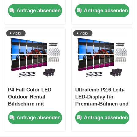
für
HD Flughafen
Anfrage absenden
Anfrage absenden
Ausstellungsveranstaltungen,
Nutzung mobiler
7680Hz ohne
Bühnenhintergrundanzei
schwarzen
Bildschirm CE
P4 Full Color LED
Ultrafeine P2.6 Leih-
Outdoor Rental
LED-Display für
Bildschirm mit
Premium-Bühnen und
7680Hz
Indoor-Events mit
Anfrage absenden
Anfrage absenden
Auffrischungsrate
kristallklarem Bild
und IP65 Wasserdicht
für HD Video