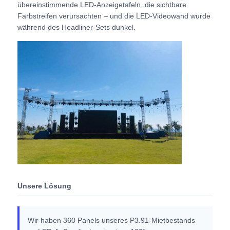
übereinstimmende LED-Anzeigetafeln, die sichtbare
Farbstreifen verursachten – und die LED-Videowand wurde
SMD LED-Bildschirm
während des Headliner-Sets dunkel.
LED-Anzeigetafel für den Außenbereich
LED-Werbetafel im Freien
Unsere Lösung
Wir haben 360 Panels unseres P3.91-Mietbestands