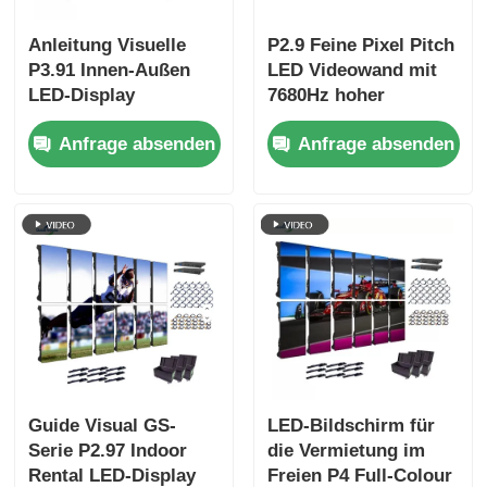
Anleitung Visuelle
P2.9 Feine Pixel Pitch
P3.91 Innen-Außen
LED Videowand mit
LED-Display
7680Hz hoher
Vermietung
Erfrischungsrate und
Anfrage absenden
Anfrage absenden
Bildschirm
Dual Power & Signal
Vollfarbtiefe 7680Hz
Backup für
Erneuerungsrate
Bühnenveranstaltungen
Guide Visual GS-
LED-Bildschirm für
Serie P2.97 Indoor
die Vermietung im
Rental LED-Display
Freien P4 Full-Colour