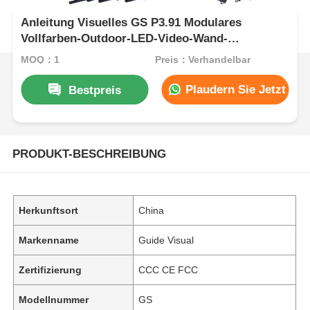
Anleitung Visuelles GS P3.91 Modulares
Vollfarben-Outdoor-LED-Video-Wand-
Kollisionsschutzschrank 5000cd
MOQ：1
Preis：Verhandelbar
Plaudern Sie Jetzt
Bestpreis
PRODUKT-BESCHREIBUNG
Herkunftsort
China
Markenname
Guide Visual
Zertifizierung
CCC CE FCC
Modellnummer
GS