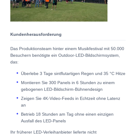
Angebot anfordern
Kundenherausforderung
LED-Videowand-Display
Das Produktionsteam hinter einem Musikfestival mit 50.000
LED -Anzeigebildschirm
Besuchern benötigte ein Outdoor-LED-Bildschirmsystem,
das:
Schirm des Konzert-LED
Überlebe 3 Tage sintflutartigen Regen und 35 °C Hitze
Montieren Sie 300 Panels in 6 Stunden zu einem
gebogenen LED-Bildschirm-Bühnendesign
Vermietung von LED-Bildschirmen
Zeigen Sie 4K-Video-Feeds in Echtzeit ohne Latenz
an
COB -LED -Videowand
Betrieb 18 Stunden am Tag ohne einen einzigen
Ausfall des LED-Panels
Transparentes LED -Display
Ihr früherer LED-Verleihanbieter lieferte nicht