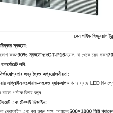
কেন গাইড ভিজ্যুয়াল ট্
পরিষ্কার স্বচ্ছতা:
উপভোগ করুন
90% স্বচ্ছতা
সঙ্গে
GT-P16
মডেল, বা থেকে চয়ন করুন
70
এবং
কর্পোরেট লবি
.
নির্ভরযোগ্যতার জন্য দ্বৈত অপ্রয়োজনীয়তা:
য়ার সাপ্লাই
এবং
কোয়াড-সংকেত ব্যাকআপ
আপনার স্বচ্ছ LED ডিসপ্লে 
িতে কালো পর্দাকে বিদায় বলুন।
ইটওয়েট এবং টেকসই ডিজাইন:
লা প্রোফাইল এবং কম ওজন সঙ্গে, আমাদের
500×1000 মিমি প্যানে