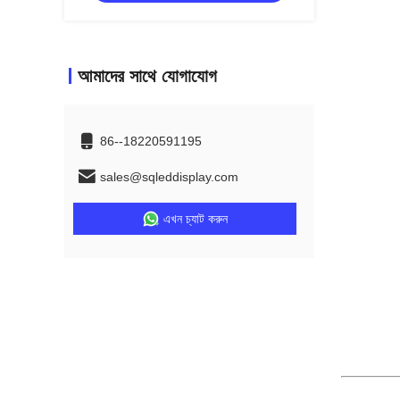
আমাদের সাথে যোগাযোগ
86--18220591195
sales@sqleddisplay.com
এখন চ্যাট করুন