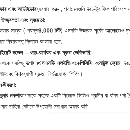
ডোর এবং আউটডোর
ব্যবহার করুন, প্যানেলগুলি উচ্চ-ট্রাফিক পরিবেশে স
 উজ্জ্বলতা এবং স্বচ্ছতা:
বলতার মাত্রা ( পর্যন্ত
6,000 নিট
) এমনকি উজ্জ্বল সূর্যের আলোতেও দৃ
র বিষয়বস্তু দিনরাত আলাদা হবে.
-ডাইরেক্ট মডেল – খরচ-কার্যকর এবং দ্রুত ডেলিভারি:
েকে সবকিছু উত্পাদন
এসএমডি এলইডি
থেকে
পিসিবি
এবং
মাউন্ট ফ্রেম
, উচ্
দাম
এবং বিশ্বব্যাপী দ্রুত, নির্ভরযোগ্য শিপিং।
 একীকরণ:
ডুলার নকশা
আপনাকে সহজে একটি বিজোড় ভিডিও প্রাচীর বা বাঁকা পর্দা
ার চাহিদা মেটাতে উপযোগী সমাধান অফার করি।