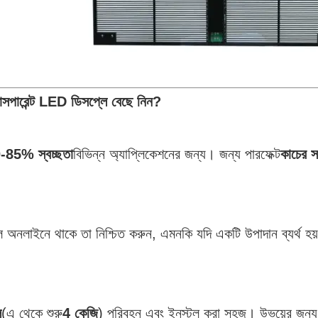
রান্সপারেন্ট LED ডিসপ্লে বেছে নিন?
-85% স্বচ্ছতা
বিভিন্ন অ্যাপ্লিকেশনের জন্য। জন্য পারফেক্ট
কাচের স
অনলাইনে থাকে তা নিশ্চিত করুন, এমনকি যদি একটি উপাদান ব্যর্থ হ
ল
(এ থেকে শুরু
4 কেজি
) পরিবহন এবং ইনস্টল করা সহজ। উভয়ের জন্য