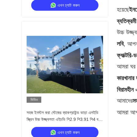
এখন চ্যাট করুন
হয়েছে
ইন
ব্যতিক্রমী
উচ্চ উজ্জ্
লবি
, আপনা
ফ্যাক্টরি
আমরা ঘর থ
কারখানার 
বিরামহীন
আমাদের
ম
ভিডিও
আমরা আপন
সহজ ইনস্টল করা স্টেজের ব্যাকগ্রাউন্ড ভাড়া এলইডি
স্ক্রিন উচ্চ উজ্জ্বলতা এইচডি পি2.9 পি3.91 পি4 বড়
এলইডি আউটডোর ডিসপ্লে ট্রাস সহ
এখন চ্যাট করুন