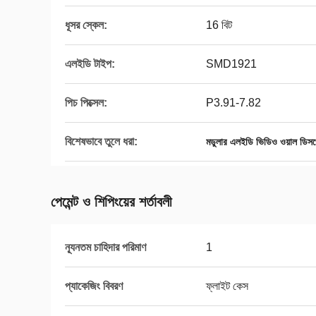
ধূসর স্কেল:
16 বিট
এলইডি টাইপ:
SMD1921
পিচ পিক্সেল:
P3.91-7.82
বিশেষভাবে তুলে ধরা:
মডুলার এলইডি ভিডিও ওয়াল ডিসপ
পেমেন্ট ও শিপিংয়ের শর্তাবলী
ন্যূনতম চাহিদার পরিমাণ
1
প্যাকেজিং বিবরণ
ফ্লাইট কেস