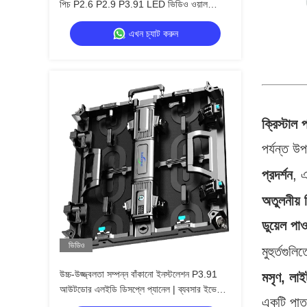
পিচ P2.6 P2.9 P3.91 LED ভিডিও ওয়াল
প্যানেল
এখন চ্যাট করুন
ক্রিস্টাল 
পর্যন্ত 
প্রদর্শন
, 
অতুলনীয় 
ডুয়েল পাও
ভিডিও
মুহুর্তগুল
উচ্চ-উজ্জ্বলতা সম্পন্ন বাঁকানো ইনস্টলেশন P3.91
মসৃণ, লা
আউটডোর এলইডি ডিসপ্লে প্যানেল | ব্যবসার ইভেন্টের
একটি পাত
জন্য পোর্টেবল এলইডি স্ক্রিন ও এলইডি ওয়াল