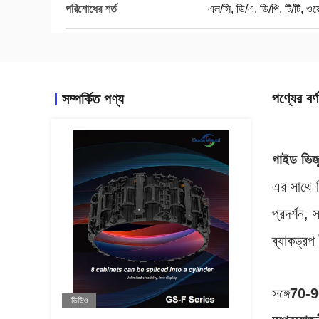
পরিশোধের শর্ত
এল/সি, ডি/এ, ডি/পি, টি/টি, ওয়ে
পণ্যের বর্ণ
সম্পর্কিত পণ্য
গাইড ভিজ্
এর সাথে 
প্রদর্শন,
ব্যাকড্রপ
সঙ্গে
70-9
ভিডিও