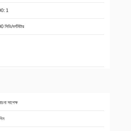
0: 1
 সিডি/বর্গমিটার
চনা সাপেক্ষ
দিন