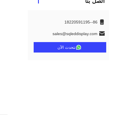
اتصل بنا
86--18220591195
sales@sqleddisplay.com
نتحدث الآن