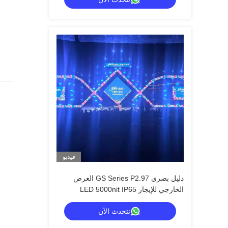
سوداء CE
فيديو
دليل بصري GS Series P2.97 العرض
الخارجي للإيجار LED 5000nit IP65
للإشارات الرقمية ، 7680Hz النسخ
نتحدث الآن
الاحتياطي المزدوج