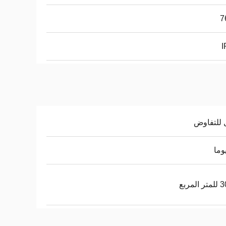
7
I
 للتفاوض
لمربع