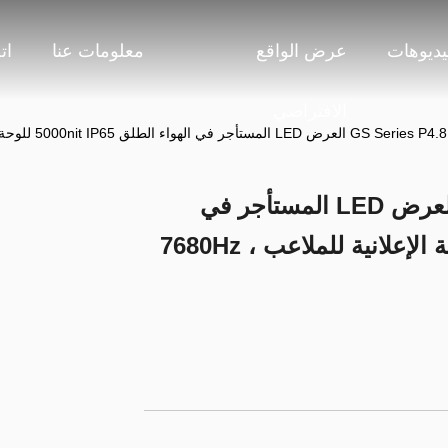
يديوهات
عرض الواقع
معلومات عنا
ات
الافتراضي
دليل بصري GS Series P4.81 العرض LED المستأجر في
الهواء الطلق 5000nit IP65 للوحة الإعلانية للملاعب ، 7680Hz