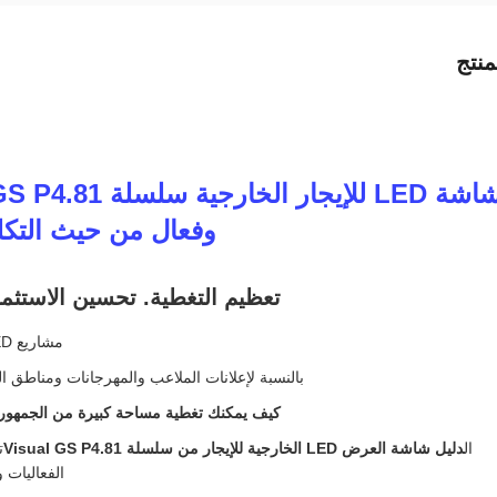
نتج
وفعال من حيث التكل
تعظيم التغطية. تحسين الاستثما
مشاريع LED الخارجية الكبيرة لا تتعلق دائمًا بأصغر درجة بكسل.
بالنسبة لإعلانات الملاعب والمهرجانات ومناطق ا
كيف يمكنك تغطية مساحة كبيرة من الجمهور 
ال
دليل شاشة العرض LED الخارجية للإيجار من سلسلة Visual GS P4.81
ت
الفعاليات 