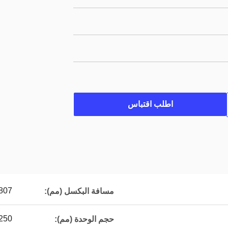
اطلب اقتباس
807
مسافة البكسل (مم):
250*250
حجم الوحدة (مم):