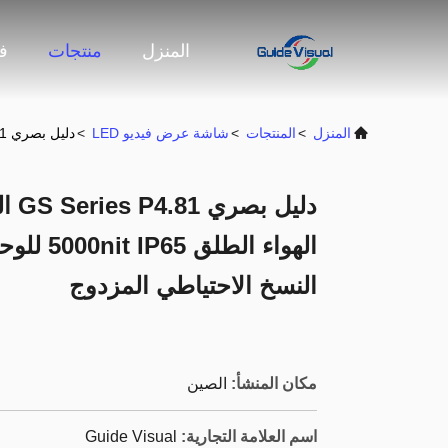
المنزل
منتجات
ف
المنزل
>
المنتجات
>
شاشة عرض فيديو LED
>
دليل بصري GS Series P4.81 العرض LED المستأجر في الهواء الطلق 5000nit IP65 للوحة الإعلانية للملاعب ، 7680Hz النسخ الاحتياطي المزدوج
النسخ الاحتياطي المزدوج
مكان المنشأ:
الصين
اسم العلامة التجارية:
Guide Visual