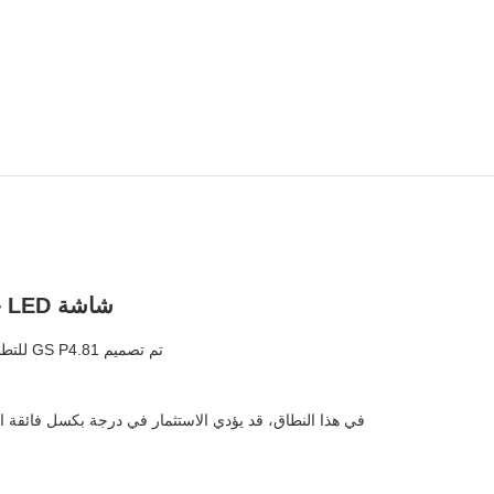
شاشة LED خارجية للإيجار من سلسلة GS P4.81
تم تصميم GS P4.81 للتطبيقات الخارجية حيث يشاهد الجمهور عادةً الشاشة من:
في هذا النطاق، قد يؤدي الاستثمار في درجة بكسل فائقة ال