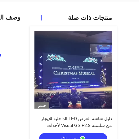
وصف الم
منتجات ذات صلة
فيديو
دليل شاشة العرض LED الداخلية للإيجار
من سلسلة Visual GS P2.9 لأحداث
المسرح المدمجة، 7680 هرتز بدون شاشة
نتحدث الآن