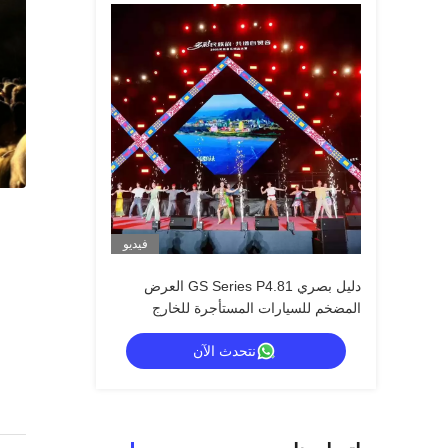
فيديو
دليل بصري GS Series P4.81 العرض
المضخم للسيارات المستأجرة للخارج
نتحدث الآن