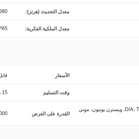
680
معدل التحديث (هرتز):
P65
معدل الملكية الفكرية:
قابل
الأسعار
15 يوما
وقت التسليم
خطاب الاعتماد، D/A، T/T، D/P، ويسترن يونيون، موني
3000 للمتر ا
القدرة على العرض