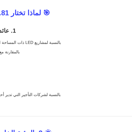
🎯 لماذا تختار P4.81 للمشاريع الخارجية الكبيرة؟
1. عائد استثمار أفضل لنشر الشاشة الكبيرة
بالنسبة لمشاريع LED ذات المساحة الكبيرة، تؤثر كفاءة التكلفة بشكل مباشر على الربحية.
بالمقارنة مع د
بالنسبة لشركات التأجير التي تدير أحداثًا متعددة، يساعد 