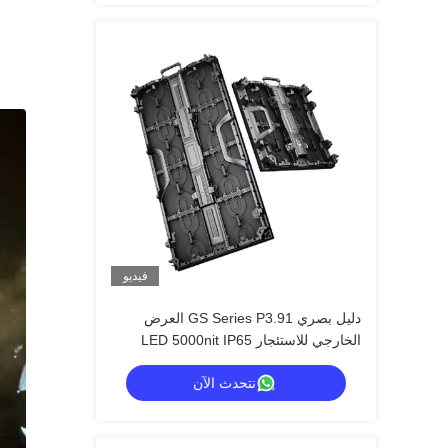
فيديو
دليل بصري GS Series P3.91 العرض
الخارجي للاستئجار LED 5000nit IP65
لحفلات موسيقية، 7680Hz النسخ الاحتياطي
نتحدث الآن
المزدوج