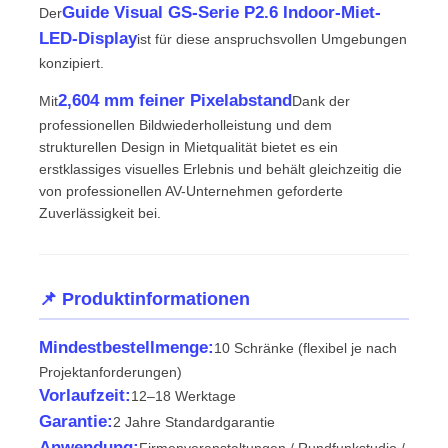
Guide Visual GS-Serie P2.6 Indoor-Miet-
Der
LED-Display
ist für diese anspruchsvollen Umgebungen
Angebot anfordern
konzipiert.
2,604 mm feiner Pixelabstand
Mit
Dank der
LED-Videowand-Display
professionellen Bildwiederholleistung und dem
strukturellen Design in Mietqualität bietet es ein
erstklassiges visuelles Erlebnis und behält gleichzeitig die
LED -Anzeigebildschirm
von professionellen AV-Unternehmen geforderte
Zuverlässigkeit bei.
Schirm des Konzert-LED
📌 Produktinformationen
Vermietung von LED-Bildschirmen
Mindestbestellmenge:
10 Schränke (flexibel je nach
COB -LED -Videowand
Projektanforderungen)
Vorlaufzeit:
12–18 Werktage
Garantie:
2 Jahre Standardgarantie
Transparentes LED -Display
Anwendung:
Firmenveranstaltungen / Rundfunkstudio /