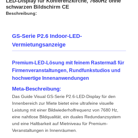
LED-Display für Konferenzkirche, 7680Hz ohne
schwarzen Bildschirm CE
Beschreibung:
GS-Serie P2.6 Indoor-LED-
Vermietungsanzeige
Premium-LED-Lösung mit feinem Rastermaß für
Firmenveranstaltungen, Rundfunkstudios und
hochwertige Innenanwendungen
Meta-Beschreibung:
Das Guide Visual GS-Serie P2.6-LED-Display für den
Zu Hause
Innenbereich zur Miete bietet eine ultrafeine visuelle
Leistung mit einer Bildwiederholfrequenz von 7680 Hz,
Produkte
eine nahtlose Bildqualität, ein duales Redundanzsystem
und eine Haltbarkeit auf Mietniveau für Premium-
Veranstaltungen in Innenräumen.
Videos