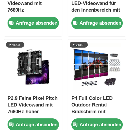
Videowand mit
LED-Videowand für
7680Hz
den Innenbereich mit
Erfrischungsrate,
2,9 mm Pixelabstand,
Anfrage absenden
Anfrage absenden
Farbbildschirm und
3840 Hz
IP65-Schutz für
Bildwiederholfrequenz
Konzerte und
und 4500 cd/m²
Bühnenveranstaltungen
Helligkeit
P2.9 Feine Pixel Pitch
P4 Full Color LED
LED Videowand mit
Outdoor Rental
7680Hz hoher
Bildschirm mit
Erfrischungsrate und
7680Hz
Anfrage absenden
Anfrage absenden
Dual Power & Signal
Auffrischungsrate