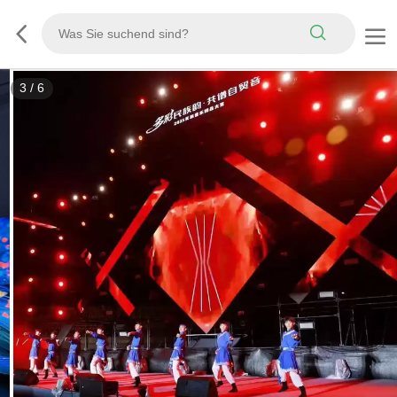
3
/
6