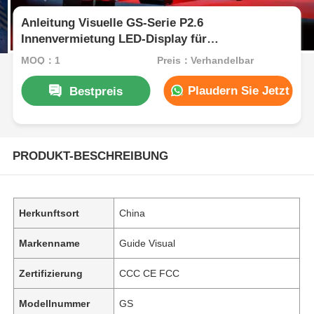
Anleitung Visuelle GS-Serie P2.6
Innenvermietung LED-Display für
Konferenzkirche, 7680Hz ohne schwarzen
MOQ：1
Preis：Verhandelbar
Bildschirm CE
Plaudern Sie Jetzt
Bestpreis
PRODUKT-BESCHREIBUNG
Herkunftsort
China
Markenname
Guide Visual
Zertifizierung
CCC CE FCC
Modellnummer
GS