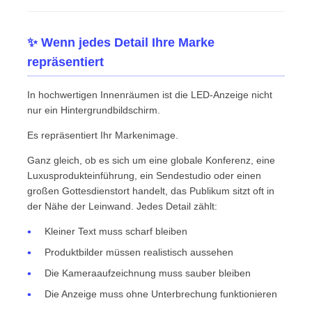
VR Show
✨ Wenn jedes Detail Ihre Marke
repräsentiert
Über uns
In hochwertigen Innenräumen ist die LED-Anzeige nicht
nur ein Hintergrundbildschirm.
Werksbesichtigung
Es repräsentiert Ihr Markenimage.
Ganz gleich, ob es sich um eine globale Konferenz, eine
Qualitätskontrolle
Luxusprodukteinführung, ein Sendestudio oder einen
großen Gottesdienstort handelt, das Publikum sitzt oft in
der Nähe der Leinwand. Jedes Detail zählt:
Kontakt
Kleiner Text muss scharf bleiben
Produktbilder müssen realistisch aussehen
Nachrichten
Die Kameraaufzeichnung muss sauber bleiben
Die Anzeige muss ohne Unterbrechung funktionieren
Fälle