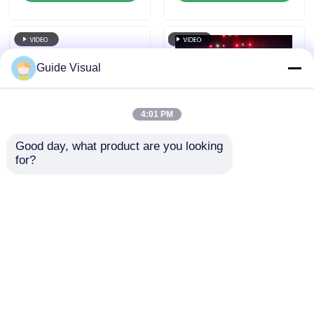
Backup für
und IP65 Wasserdicht
Bühnenveranstaltungen
für HD Video
Wandbildschirm
Guide Visual
4:01 PM
Good day, what product are you looking 
for?
7680Hz
Guide Visual GS-
Auffrischungsrate
Serie P4.81
IP65 wasserdichte
Außenvermietung
LED-Videowand mit
LED-Display für
Anfrage absenden
Anfrage absenden
Druckguss-
Einstiegsniveau
Aluminium-Schrank
Vermietung, 5000nit
für professionelle
IP65 7680Hz CE
Veranstaltungen
Startseite
Über uns
Kontakt
Desktop Site
Sitemap
Privacy policy