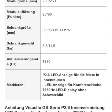
Modulgröße (mm)
250*250
Modulauflösung
96*96
(Punkte)
Schrankgröße
500*500/1000*75
(mm)
Schrankgewicht
6,5/11,5
(kg)
Aktualisierungsrat
7680
e (Hz)
P2.6 LED-Anzeige für die Miete in
Innenräumen
Markieren:
,
LED-Anzeige für Konferenzkirche
,
7680Hz LED-Display ohne
Schwarzbild
Anleitung Visuelle GS-Serie P2.6 Innenvermietung