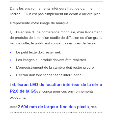
Dans les environnements intérieurs haut de gamme,
l'écran LED n'est pas simplement un écran d'arrière-plan.
Spectacle de réalité virtuelle
Il représente votre image de marque.
À propos de nous
Qu'il s'agisse d'une conférence mondiale, d'un lancement
de produits de luxe, d'un studio de diffusion ou d'un grand
lieu de culte, le public est souvent assis près de l'écran.
Visite de l'usine
Le petit texte doit rester net.
Les images du produit doivent être réalistes
Contrôle de qualité
L'enregistrement de la caméra doit rester propre
L'écran doit fonctionner sans interruption.
Nous contacter
L'écran LED de location intérieur de la série
Le
P2.6 de la GS
est conçu pour ces environnements
Nouvelles
exigeants.
2.604 mm de largeur fine des pixels
Avec
, des
Cas
performances de rafraîchissement professionnelles et une