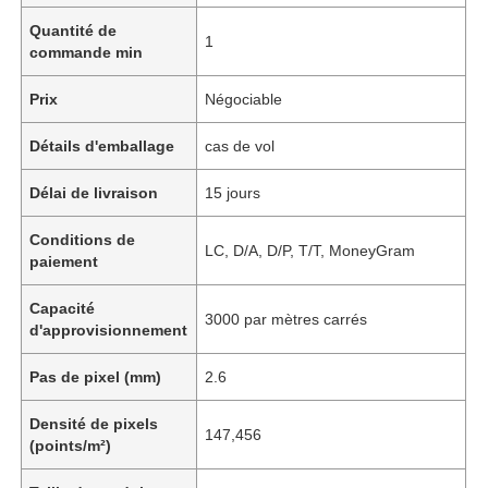
Quantité de
1
commande min
Prix
Négociable
Détails d'emballage
cas de vol
Délai de livraison
15 jours
Conditions de
LC, D/A, D/P, T/T, MoneyGram
paiement
Capacité
3000 par mètres carrés
d'approvisionnement
Pas de pixel (mm)
2.6
Densité de pixels
147,456
(points/m²)