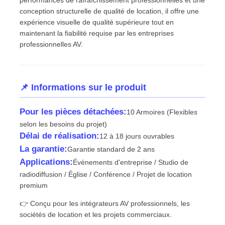
conception structurelle de qualité de location, il offre une
expérience visuelle de qualité supérieure tout en
Demander un devis
maintenant la fiabilité requise par les entreprises
professionnelles AV.
Affichage de mur vidéo LED
📌 Informations sur le produit
écran d'affichage LED
Pour les pièces détachées:
10 Armoires (Flexibles
Écran du concert LED
selon les besoins du projet)
Délai de réalisation:
12 à 18 jours ouvrables
La garantie:
Garantie standard de 2 ans
Location d'écrans à LED
Applications:
Événements d'entreprise / Studio de
radiodiffusion / Église / Conférence / Projet de location
Mur vidéo LED COB
premium
👉 Conçu pour les intégrateurs AV professionnels, les
sociétés de location et les projets commerciaux.
Affichage LED transparent