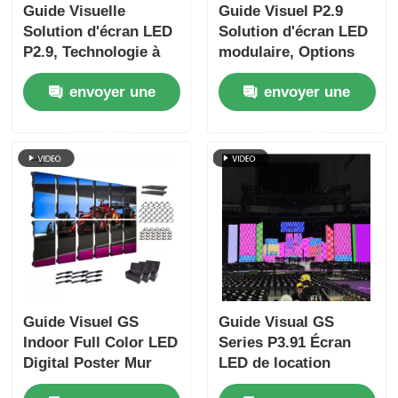
Guide Visuelle
Guide Visuel P2.9
Solution d'écran LED
Solution d'écran LED
P2.9, Technologie à
modulaire, Options
Pixels Fins,
de boîtiers flexibles,
envoyer une
envoyer une
Reproduction
Adaptabilité aux
Accurate des
hautes températures,
demande
demande
Couleurs, Conception
Système visuel
Durable, Convient à
professionnel pour
la Publicité
grands événements
Extérieure et aux
Espaces Publics
Guide Visuel GS
Guide Visual GS
Indoor Full Color LED
Series P3.91 Écran
Digital Poster Mur
LED de location
Vidéo Luminosité
d'intérieur pour