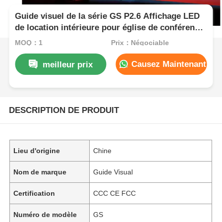
Guide visuel de la série GS P2.6 Affichage LED
de location intérieure pour église de conférence,
7680Hz Pas d'écran noir CE
MOQ：1
Prix：Négociable
Causez Maintenant
meilleur prix
DESCRIPTION DE PRODUIT
Lieu d'origine
Chine
Nom de marque
Guide Visual
Certification
CCC CE FCC
Numéro de modèle
GS