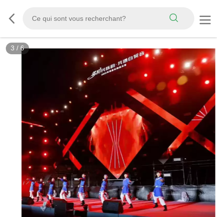
3
/
6