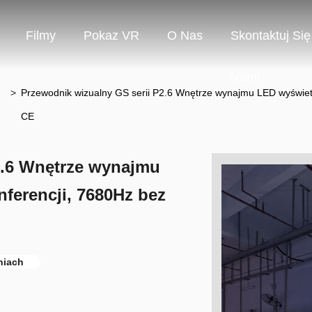
Filmy
Pokaz VR
O Nas
Skontaktuj Się
Nami
>
Przewodnik wizualny GS serii P2.6 Wnętrze wynajmu LED wyświetl
CE
2.6 Wnętrze wynajmu
nferencji, 7680Hz bez
niach