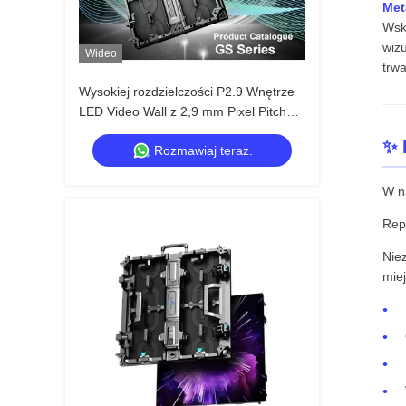
Met
Wsk
wiz
Wideo
trw
Wysokiej rozdzielczości P2.9 Wnętrze
LED Video Wall z 2,9 mm Pixel Pitch
3840 Hz Refresh Rate i 4500cd / sqm
✨ 
Rozmawiaj teraz.
Jasność
W n
Rep
Nie
miej