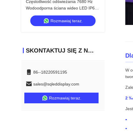
Częstotliwość odświeżania 7680 Hz
Wodoodporna ściana wideo LED IP65
z obudową z odlewanego ciśnieniowo
Rozmawiaj teraz.
aluminium do profesjonalnych
wydarzeń
SKONTAKTUJ SIĘ Z NAMI
Dl
W o
86--18220591195
twor
sales@sqleddisplay.com
Zal
Rozmawiaj teraz.
2 ‰
Jest