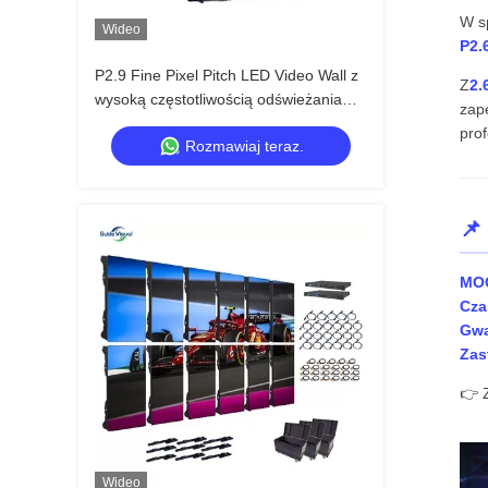
W s
Wideo
P2.
P2.9 Fine Pixel Pitch LED Video Wall z
Z
2.
wysoką częstotliwością odświeżania
zap
7680Hz i podwójnym zasilaniem i
prof
Rozmawiaj teraz.
wsparciem sygnału dla wydarzeń
scenicznych
📌
MO
Czas
Gwa
Zas
👉 
Wideo