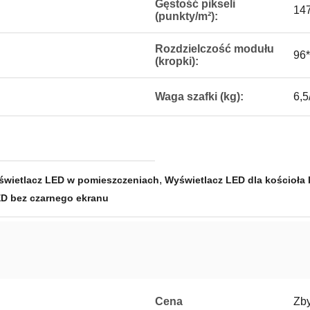
Gęstość pikseli
14
(punkty/m²):
Rozdzielczość modułu
96
(kropki):
Waga szafki (kg):
6,5
,
świetlacz LED w pomieszczeniach
Wyświetlacz LED dla kościoła
ED bez czarnego ekranu
Cena
Zb