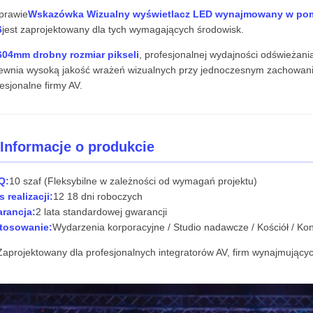
prawie
Wskazówka Wizualny wyświetlacz LED wynajmowany w pomi
6
jest zaprojektowany dla tych wymagających środowisk.
604mm drobny rozmiar pikseli
, profesjonalnej wydajności odświeżania
ewnia wysoką jakość wrażeń wizualnych przy jednoczesnym zachowan
esjonalne firmy AV.
 Informacje o produkcie
Q:
10 szaf (Fleksybilne w zależności od wymagań projektu)
 realizacji:
12 18 dni roboczych
rancja:
2 lata standardowej gwarancji
tosowanie:
Wydarzenia korporacyjne / Studio nadawcze / Kościół / Ko
Zaprojektowany dla profesjonalnych integratorów AV, firm wynajmującyc