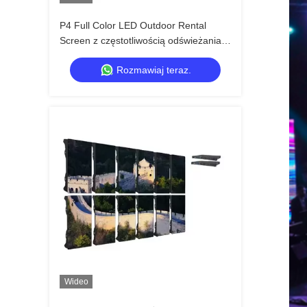
P4 Full Color LED Outdoor Rental
Screen z częstotliwością odświeżania
7680Hz i wodoodpornością IP65 dla
Rozmawiaj teraz.
HD Video Wall Display
Wideo