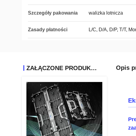
Szczegóły pakowania
walizka lotnicza
Zasady płatności
L/C, D/A, D/P, T/T, 
Opis p
ZAŁĄCZONE PRODUKTY
Ek
Pr
za