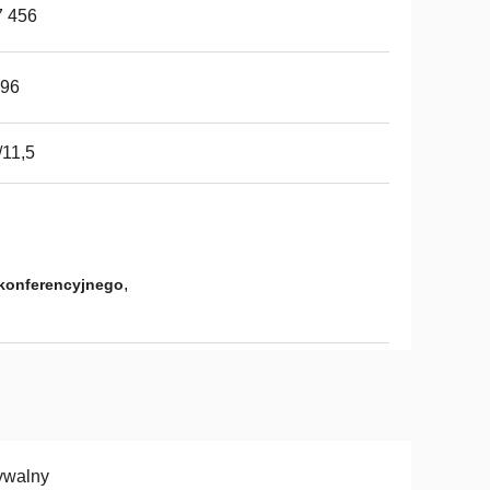
7 456
*96
/11,5
,
 konferencyjnego
ywalny