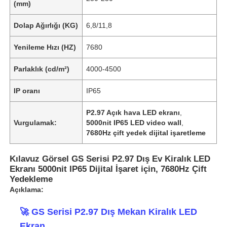
(mm)
Dolap Ağırlığı (KG)
6,8/11,8
Yenileme Hızı (HZ)
7680
Parlaklık (cd/m²)
4000-4500
IP oranı
IP65
P2.97 Açık hava LED ekranı
,
Vurgulamak:
5000nit IP65 LED video wall
,
7680Hz çift yedek dijital işaretleme
Kılavuz Görsel GS Serisi P2.97 Dış Ev Kiralık LED
Ekranı 5000nit IP65 Dijital İşaret için, 7680Hz Çift
Yedekleme
Açıklama:
🚀 GS Serisi P2.97 Dış Mekan Kiralık LED
Ekran