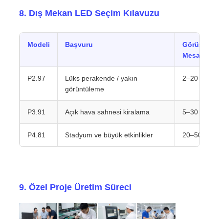
8. Dış Mekan LED Seçim Kılavuzu
Modeli
Başvuru
Görüş
Mesafesi
P2.97
Lüks perakende / yakın
2–20 m
görüntüleme
P3.91
Açık hava sahnesi kiralama
5–30 m
P4.81
Stadyum ve büyük etkinlikler
20–50 m
9. Özel Proje Üretim Süreci