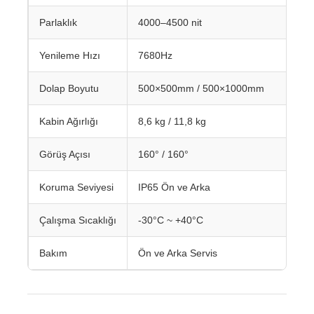
Parlaklık
4000–4500 nit
Yenileme Hızı
7680Hz
Dolap Boyutu
500×500mm / 500×1000mm
Kabin Ağırlığı
8,6 kg / 11,8 kg
Görüş Açısı
160° / 160°
Koruma Seviyesi
IP65 Ön ve Arka
Çalışma Sıcaklığı
-30°C ~ +40°C
Bakım
Ön ve Arka Servis