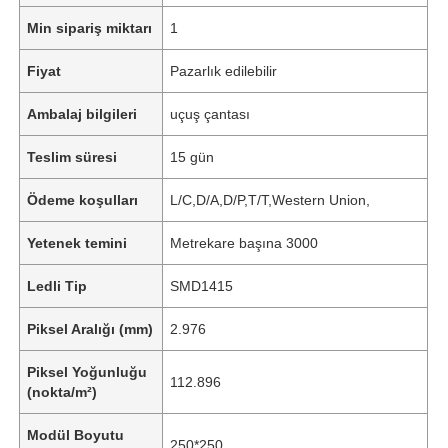
Min sipariş miktarı
1
Fiyat
Pazarlık edilebilir
Ambalaj bilgileri
uçuş çantası
Teslim süresi
15 gün
Ödeme koşulları
L/C,D/A,D/P,T/T,Western Union,
Yetenek temini
Metrekare başına 3000
Ledli Tip
SMD1415
Piksel Aralığı (mm)
2.976
Piksel Yoğunluğu
112.896
(nokta/m²)
Modül Boyutu
250*250