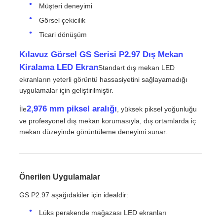
Müşteri deneyimi
Görsel çekicilik
Bir İndirim İste
Ticari dönüşüm
Kılavuz Görsel GS Serisi P2.97 Dış Mekan
LED Video Duvar Ekranı
Kiralama LED Ekran
Standart dış mekan LED
ekranların yeterli görüntü hassasiyetini sağlayamadığı
LED ekran ekranı
uygulamalar için geliştirilmiştir.
2,976 mm piksel aralığı
İle
, yüksek piksel yoğunluğu
konser led ekranı
ve profesyonel dış mekan korumasıyla, dış ortamlarda iç
mekan düzeyinde görüntüleme deneyimi sunar.
Sahne LED ekran kiralama
Önerilen Uygulamalar
Cob LED video duvarı
GS P2.97 aşağıdakiler için idealdir:
Lüks perakende mağazası LED ekranları
Şeffaf LED ekran