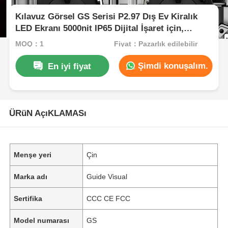
Kılavuz Görsel GS Serisi P2.97 Dış Ev Kiralık
LED Ekranı 5000nit IP65 Dijital İşaret için,
7680Hz Çift Yedekleme
MOQ：1
Fiyat：Pazarlık edilebilir
Şimdi konuşalım.
En iyi fiyat
ÜRüN AçıKLAMASı
Menşe yeri
Çin
Marka adı
Guide Visual
Sertifika
CCC CE FCC
Model numarası
GS