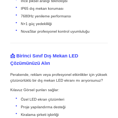
İnce piksel aralığı teknolojisi
IP65 dış mekan koruması
7680Hz yenileme performansı
N+1 güç yedekliliği
NovaStar profesyonel kontrol uyumluluğu
📩 Birinci Sınıf Dış Mekan LED
Çözümünüzü Alın
Perakende, reklam veya profesyonel etkinlikler için yüksek
çözünürlüklü bir dış mekan LED ekranı mı arıyorsunuz?
Kılavuz Görsel şunları sağlar:
Özel LED ekran çözümleri
Proje yapılandırma desteği
Kiralama şirketi işbirliği