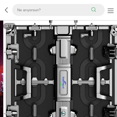
3
/
8