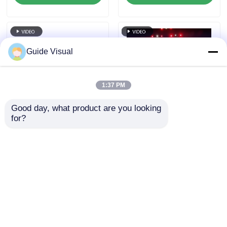
piksel pitch LED
Ekranı için Su
video duvarı
geçirmez
Guide Visual
1:37 PM
Good day, what product are you looking 
for?
Profesyonel
Rehber Görsel GS
Etkinlikler için
Serisi P4.81 Giriş
Döküm Alüminyum
Seviye Kiralama için
Dolaplı 7680Hz
Dışarıda Kiralama
Talep Gönder
Talep Gönder
Yenileme Hızı IP65 Su
LED Ekranı, 5000nit
Geçirmez LED Video
IP65 7680Hz CE
Duvarı
Ana sayfa
Hakkımızda
Bize ulaşın
Desktop Site
Site Haritası
Gizlilik Politikası