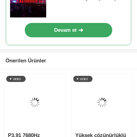
7680Hz Çift Yedekleme
Devam et
Önerilen Ürünler
P3.91 7680Hz
Yüksek çözünürlüklü