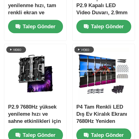
yenilenme hızı, tam
P2.9 Kapalı LED
renkli ekran ve
Video Duvarı, 2.9mm
konserler ve sahne
Piksel Pitch 3840 Hz
Talep Gönder
Talep Gönder
etkinlikleri için IP65
Yenilenme Hızı ve
koruması ile açık
4500cd/sqm Parlaklık
hava LED video
duvarı
P2.9 7680Hz yüksek
P4 Tam Renkli LED
yenileme hızı ve
Dış Ev Kiralık Ekranı
sahne etkinlikleri için
7680Hz Yeniden
çift güç ve sinyal
Yükleme Hızı ve IP65
Talep Gönder
Talep Gönder
yedeklemesi ile ince
HD Video Duvar