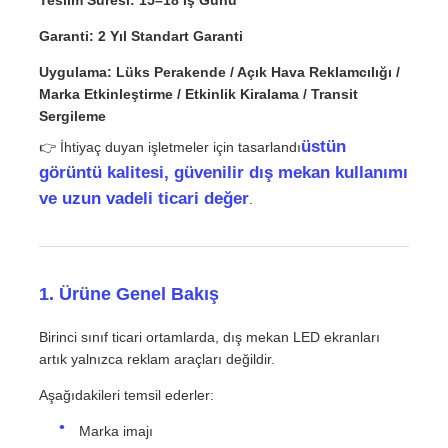
Teslim Süresi: 15–18 İş Günü
Garanti: 2 Yıl Standart Garanti
VR Gösterisi
Uygulama: Lüks Perakende / Açık Hava Reklamcılığı /
Marka Etkinleştirme / Etkinlik Kiralama / Transit
Sergileme
Hakkımızda
üstün
👉 İhtiyaç duyan işletmeler için tasarlandı
görüntü kalitesi, güvenilir dış mekan kullanımı
Fabrika turu
ve uzun vadeli ticari değer
.
Kalite kontrolü
1. Ürüne Genel Bakış
Bize Ulaşın
Birinci sınıf ticari ortamlarda, dış mekan LED ekranları
artık yalnızca reklam araçları değildir.
Haberler
Aşağıdakileri temsil ederler:
Marka imajı
Durumlar