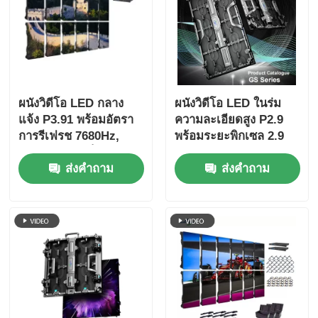
ผนังวิดีโอ LED กลาง
ผนังวิดีโอ LED ในร่ม
แจ้ง P3.91 พร้อมอัตรา
ความละเอียดสูง P2.9
การรีเฟรช 7680Hz,
พร้อมระยะพิกเซล 2.9
จอแสดงผลสีเต็มรูปแบบ
มม. อัตราการรีเฟรช
ส่งคำถาม
ส่งคำถาม
และการป้องกัน IP65
3840 Hz และความสว่าง
สำหรับคอนเสิร์ตและ
4500cd / ตร.ม.
กิจกรรมบนเวที