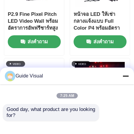
P2.9 Fine Pixel Pitch
หน้าจอ LED ให้เช่า
LED Video Wall พร้อม
กลางแจ้งแบบ Full
อัตราการอัพฟรีชาร์ทสูง
Color P4 พร้อมอัตรา
7680Hz และการรองรับ
การรีเฟรช 7680Hz และ
ส่งคำถาม
ส่งคำถาม
พลังงานและสัญญาณ
กันน้ำ IP65 สำหรับ
แบบสองแบบสําหรับ
จอแสดงผล HD Video
เหตุการณ์ในเวที
Wall
Guide Visual
7:25 AM
Good day, what product are you looking 
for?
อัตราการรีเฟรช
คู่มือภาพยนตร์ GS ซีรีส์
7680Hz ผนังวิดีโอ LED
P4.81 ภายนอก เช่าจอ
กันน้ำ IP65 พร้อมตู้อลูมิ
LED สําหรับการเช่า