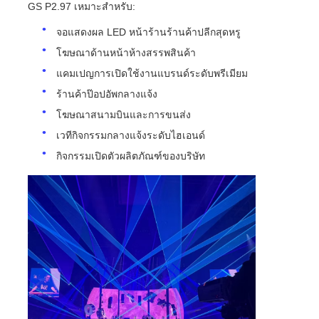
GS P2.97 เหมาะสำหรับ:
จอแสดงผล LED หน้าร้านร้านค้าปลีกสุดหรู
หน้าจอ LED SMD
โฆษณาด้านหน้าห้างสรรพสินค้า
แคมเปญการเปิดใช้งานแบรนด์ระดับพรีเมียม
บอร์ดจอ LED นอก
ร้านค้าป๊อปอัพกลางแจ้ง
โฆษณาสนามบินและการขนส่ง
ป้ายโฆษณากลางแจ้ง
เวทีกิจกรรมกลางแจ้งระดับไฮเอนด์
กิจกรรมเปิดตัวผลิตภัณฑ์ของบริษัท