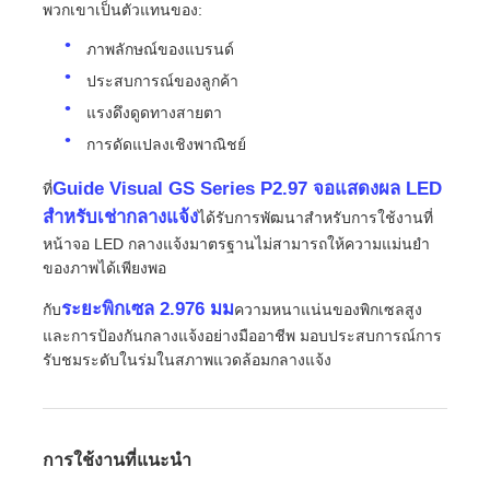
พวกเขาเป็นตัวแทนของ:
ภาพลักษณ์ของแบรนด์
ขอทุน
ประสบการณ์ของลูกค้า
แรงดึงดูดทางสายตา
จอแสดงผล LED ผนังวิดีโอ
การดัดแปลงเชิงพาณิชย์
Guide Visual GS Series P2.97 จอแสดงผล LED
ที่
หน้าจอแสดงผล LED
สำหรับเช่ากลางแจ้ง
ได้รับการพัฒนาสำหรับการใช้งานที่
หน้าจอ LED กลางแจ้งมาตรฐานไม่สามารถให้ความแม่นยำ
หน้าจอแสดงคอนเสิร์ต
ของภาพได้เพียงพอ
ระยะพิกเซล 2.976 มม
กับ
ความหนาแน่นของพิกเซลสูง
ให้เช่าจอ LED
และการป้องกันกลางแจ้งอย่างมืออาชีพ มอบประสบการณ์การ
รับชมระดับในร่มในสภาพแวดล้อมกลางแจ้ง
ผนังวิดีโอ LED COB
การใช้งานที่แนะนำ
จอแสดงผล LED โปร่งใส