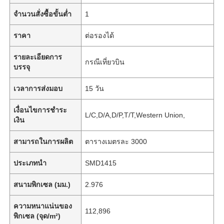
จำนวนสั่งซื้อขั้นต่ำ
1
ราคา
ต่อรองได้
รายละเอียดการ
กรณีเที่ยวบิน
บรรจุ
เวลาการส่งมอบ
15 วัน
เงื่อนไขการชำระ
L/C,D/A,D/P,T/T,Western Union,
เงิน
สามารถในการผลิต
ตารางเมตรละ 3000
ประเภทนำ
SMD1415
สนามพิกเซล (มม.)
2.976
ความหนาแน่นของ
112,896
พิกเซล (จุด/m²)