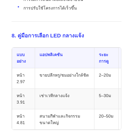
การปรับใช้โครงการได้เร็วขึ้น
8. คู่มือการเลือก LED กลางแจ้ง
แบบ
แอปพลิเคชัน
ระยะ
ทางเลื
อย่าง
การดู
หน้า
ขายปลีกหรู/ชมอย่างใกล้ชิด
2–20ม
ประส
2.97
พรีเมี
หน้า
เช่าเวทีกลางแจ้ง
5–30ม
ประสิ
3.91
หน้า
สนามกีฬาและกิจกรรม
20–50ม
ความค
4.81
ขนาดใหญ่