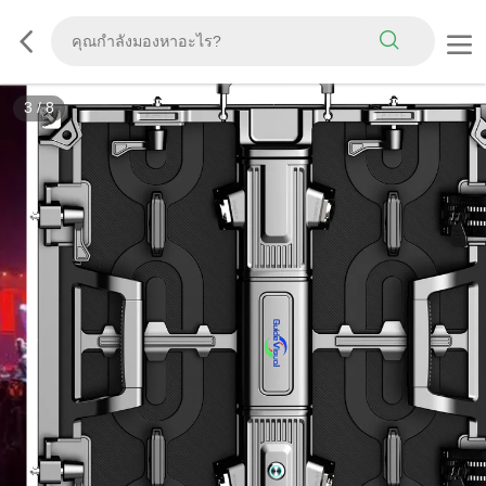
3
/
8