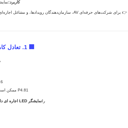
کاربرد:
نمایش
👉 برای شرکت‌های حرفه‌ای AV، سازمان‌دهندگان رویدادها، و 
🏢 1. تعادل کامل بین کیفیت تصویر و راندمان اجاره
ه
P2.6 ممکن است ا
P4.81 ممکن است کیفیت تصویر در فاصله نزدیک را قربانی کند
را
نمایشگر LED اجاره ای داخلی سری GS P2.97