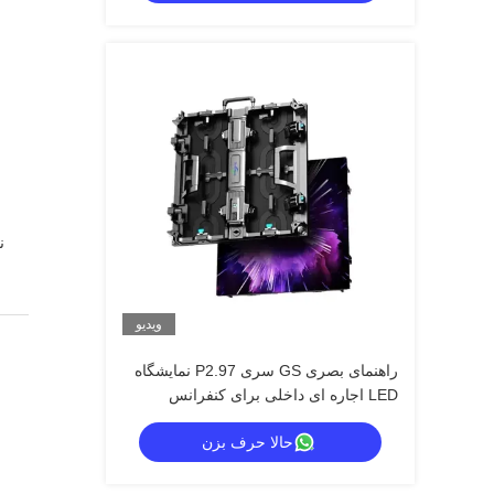
ویدیو
راهنمای بصری GS سری P2.97 نمایشگاه
LED اجاره ای داخلی برای کنفرانس
نمایشگاه، 7680 هرتز بدون صفحه سیاه CE
حالا حرف بزن