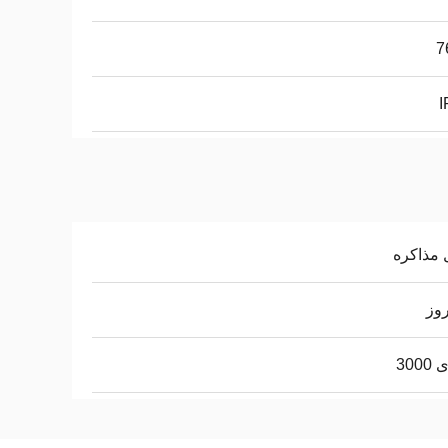
7
I
 مذاکره
300