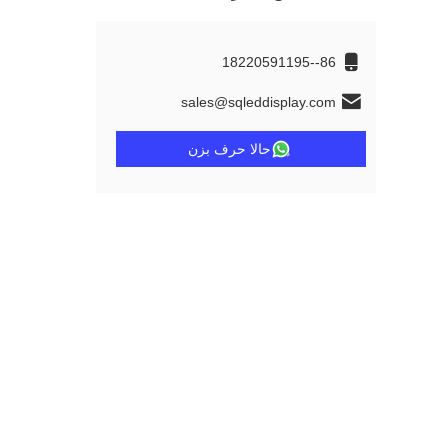
86--18220591195
sales@sqleddisplay.com
حالا حرف بزن