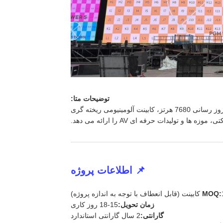
توضیحات متا:
نمایشگر LED اجاره ای داخلی سری GS P2.97 تصاویری با کیفیت بالا، نرخ به روز رسانی 7680 هرتز، کابینت آلومینیومی ریخته گری
تولیدات حرفه ای AV را ارائه می دهد.
📌 اطلاعات پروژه
وژه)
MOQ:
زمان تحویل:
15-18 روز کاری
گارانتی:
2 سال گارانتی استاندارد