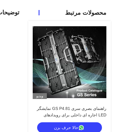
توضیحا
محصولات مرتبط
ویدیو
راهنمای بصری سری GS P4.81 نمایشگر
LED اجاره ای داخلی برای رویدادهای
بزرگ، مقرون به صرفه 7680Hz CE
حالا حرف بزن