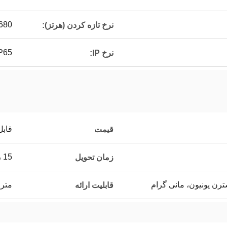
680
نرخ تازه کردن (هرتز):
P65
نرخ IP:
قابل
قیمت
15 روز
زمان تحویل
متری 0
قابلیت ارائه