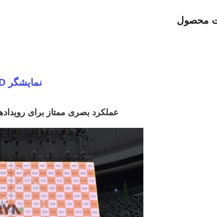
ت محصول
نمایشگر LED اجاره ای داخلی سری GS P2.97
عملکرد بصری ممتاز برای رویدادها