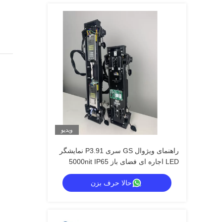
ویدیو
راهنمای ویژوال GS سری P3.91 نمایشگر
LED اجاره ای فضای باز 5000nit IP65
برای جشنواره موسیقی، پشتیبان گیری
حالا حرف بزن
دوگانه 7680 هرتز