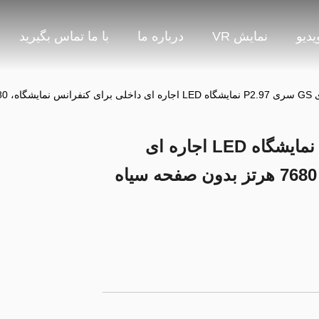
یدیو
نمایش VR
درباره ما
با ما تماس بگیرید
فحه سیاه CE
راهنمای بصری GS سری P2.97 نمایشگاه LED اجاره ای
داخلی برای کنفرانس نمایشگاه، 7680 هرتز بدون صفحه سیاه