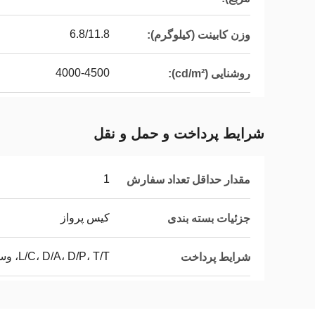
6.8/11.8
وزن کابینت (کیلوگرم):
4000-4500
روشنایی (cd/m²):
شرایط پرداخت و حمل و نقل
1
مقدار حداقل تعداد سفارش
کیس پرواز
جزئیات بسته بندی
L/C، D/A، D/P، T/T، وسترن یونیون، مانی گرام
شرایط پرداخت