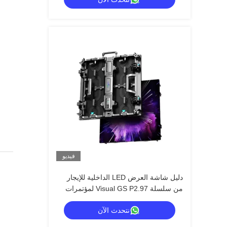
فيديو
دليل شاشة العرض LED الداخلية للإيجار
من سلسلة Visual GS P2.97 لمؤتمرات
المعارض، 7680 هرتز بدون شاشة سوداء
نتحدث الآن
CE