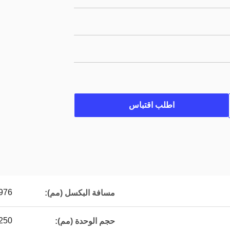
اطلب اقتباس
976
مسافة البكسل (مم):
250*250
حجم الوحدة (مم):