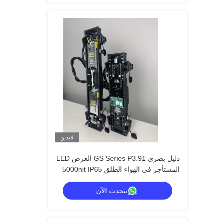
فيديو
دليل بصري GS Series P3.91 العرض LED
المستأجر في الهواء الطلق 5000nit IP65
لمهرجان الموسيقى ، 7680Hz احتياطي
نتحدث الآن
مزدوج