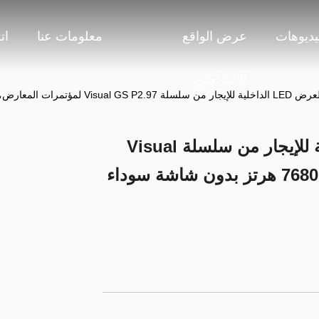
يديوهات
عرض الواقع
معلومات عنا
ات
الافتراضي
لمعارض، 7680 هرتز بدون شاشة سوداء CE
دليل شاشة العرض LED الداخلية للإيجار من سلسلة Visual
GS P2.97 لمؤتمرات المعارض، 7680 هرتز بدون شاشة سوداء