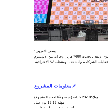
وصف التعريف:
توفر شاشة LED الداخلية المؤجرة من سلسلة GS P2.97 مرئيات عالية الوضوح، ومعدل تحديث 7680 هرتز، وخزانة من الألومنيوم
لشركات، والمتاحف، ومنتجات AV الاحترافية.
📌معلومات المشروع
موك:
10-20 خزانة (مرنة وفقًا لحجم المشروع)
مهلة:
15-18 يوم عمل
ضمان:
ضمان قياسي لمدة عامين