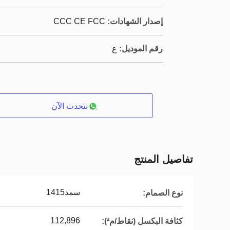
إصدار الشهادات:
CCC CE FCC
رقم الموديل:
ع
نتحدث الآن
تفاصيل المنتج
سمد1415
نوع الصمام:
112,896
كثافة البكسل (نقاط/م²):