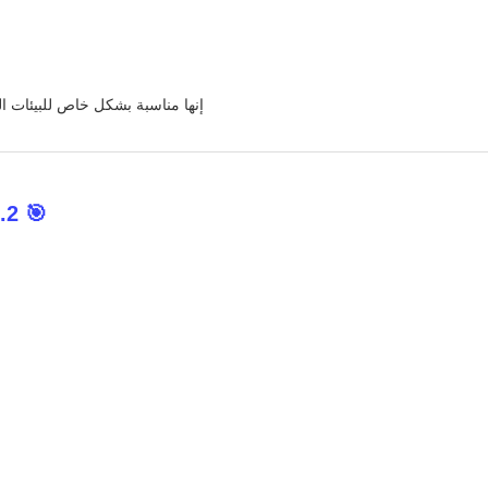
إنها مناسبة بشكل خاص للبيئات ا
🎯 2. مصمم للمساحات التجارية الاحترافية