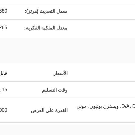
680
معدل التحديث (هرتز):
P65
معدل الملكية الفكرية:
قابل
الأسعار
15 يوما
وقت التسليم
خطاب الاعتماد، D/A، D/P، T/T، ويسترن يونيون، موني
3000 للمتر ا
القدرة على العرض