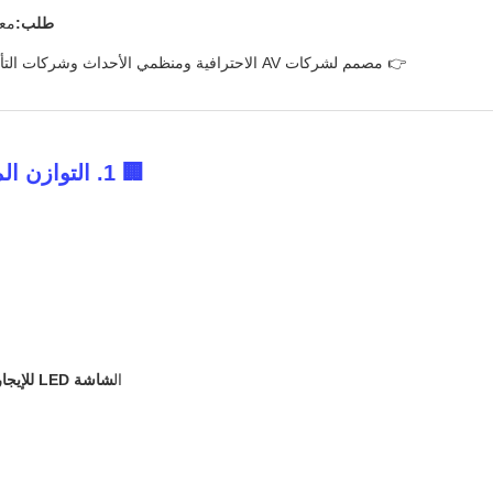
طلب:
مع
👉 مصمم لشركات AV الاحترافية ومنظمي الأحداث وشركات التأجير التي تتطلب جودة صورة متميزة مع استثمار فعال.
🏢 1. التوازن المثالي بين جودة الصورة وكفاءة الإيجار
ال
شاشة LED للإيجار الداخلية من سلسلة GS P2.97