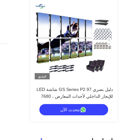
فيديو
دليل بصري GS Series P2.97 شاشة LED
للإيجار الداخلي لأحداث المعارض ، 7680
هرتز بدون شاشة سوداء CE
نتحدث الآن