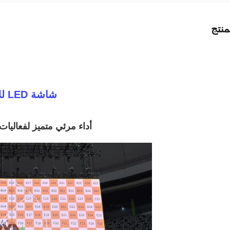
نتج
شاشة LED للإيجار الداخلية من سلسلة GS P2.97
أداء مرئي متميز لفعاليا