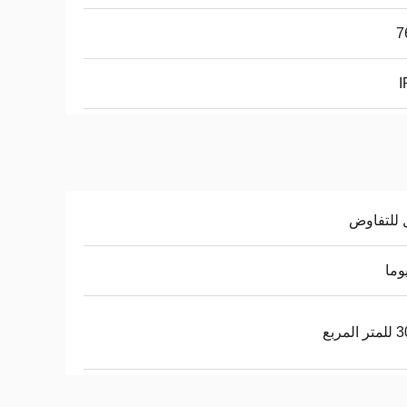
7
I
 للتفاوض
لمربع