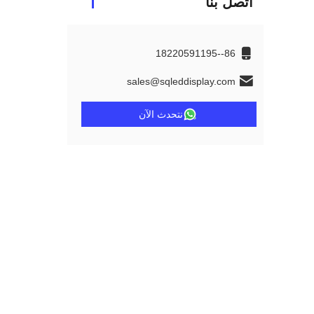
اتصل بنا
86--18220591195
sales@sqleddisplay.com
نتحدث الآن